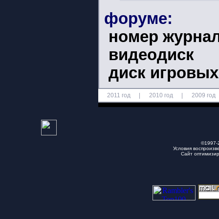
форуме:
номер журна
видеодиск
диск игровы
2011 год
|
2010 год
|
2009 год
©1997-
Условия воспроизв
Сайт оптимизи