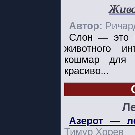
Живо
Автор:
Ричар
Слон — это 
животного ин
кошмар для 
красиво...
Л
Азерот — л
Тимур Хорев