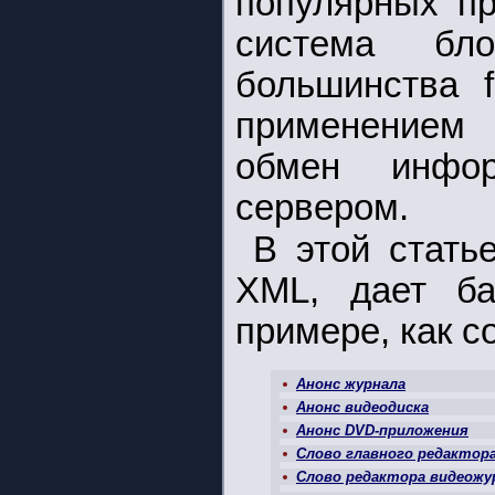
популярных пр
система бло
большинства f
применением
обмен инфо
сервером.
В этой стать
ХМL, дает ба
примере, как с
Анонс журнала
Анонс видеодиска
Анонс DVD-приложения
Слово главного редактор
Слово редактора видеожу