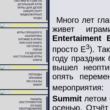
ТАКТИКИ И СОВЕТЫ
ДУЭЛЬНЫЙ КЛУБ
ИГРЫ ДЛЯ ДЕТЕЙ
КИБЕРСПОРТ
ВИДЕОЖУРНАЛ
Много лет гл
КОДЫ
ЛИНИЯ ГОРИЗОНТА
живет игра
ИГРЫ ПРОШЛОГО
Entertaiment 
АНАЛИТИКА
ОРУЖИЕ В ИГРАХ
КРАСНАЯ КНИГА
3
ЛЕТОПИСЬ
просто E
). Та
ГЕРОИ
СОЗДАТЕЛИ
году праздник
НАСТОЛЬНЫЕ ИГРЫ
КНИГИ
вышел неопти
СЮЖЕТНАЯ ЛИНИЯ
опять переме
ЛЕГЕНДЫ
ХРОНИКИ
РАССКАЗЫ
мероприятия
ЮМОР
ЛИНИЯ СБОРКИ
Summit
летом 
ПАНЕЛЬ
ИНСТРУМЕНТОВ
осенью. Отчёт
ЛУЧШЕЕ
ОБОРУДОВАНИЕ