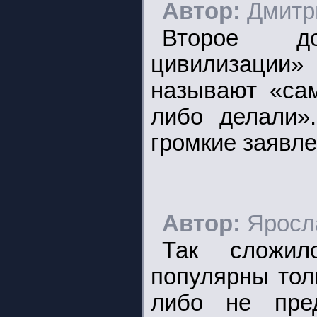
Автор:
Дмитр
Второе до
цивилизации
называют «сам
либо делали»
громкие заявл
Автор:
Яросл
Так сложил
популярны тол
либо не пре