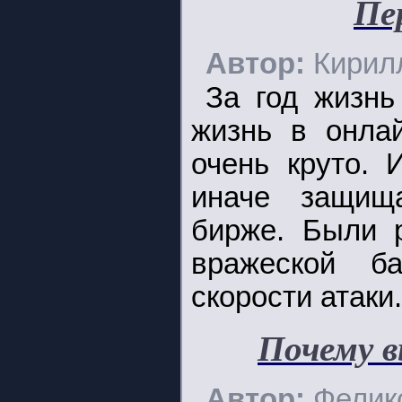
Пе
Автор:
Кирил
За год жизнь
жизнь в онлай
очень круто. 
иначе защища
бирже. Были 
вражеской б
скорости атаки.
Почему в
Автор:
Фелик