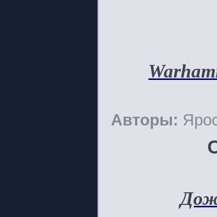
Warham
Авторы:
Яро
Дож