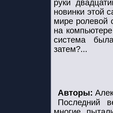
руки двадцати
новинки этой 
мире ролевой 
на компьютере
система был
затем?...
Авторы:
Алек
Последний в
многие пытали