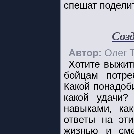
спешат поделит
Соз
Автор:
Олег 
Хотите выжит
бойцам потре
Какой понадоб
какой удачи?
навыками, ка
ответы на эт
жизнью и см