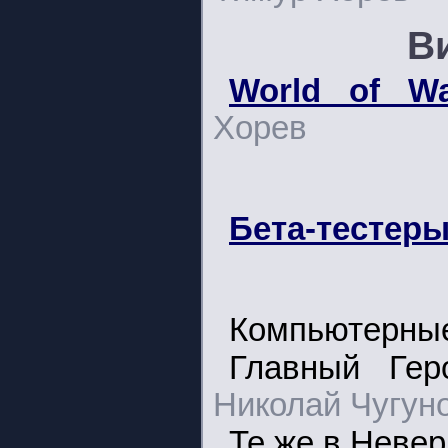
В
World of Wa
Хорев
Бета-тестер
Компьютерные
Главный Гер
Николай Чугун
Те же в Неве