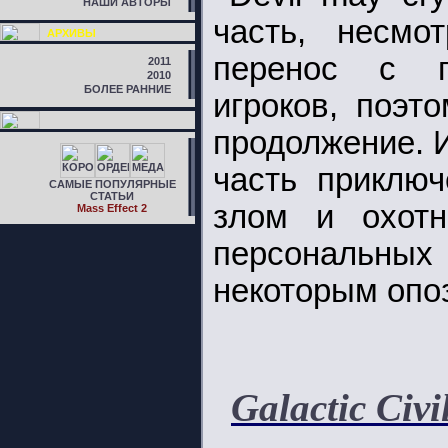
НАШИ АВТОРЫ
часть, несмо
АРХИВЫ
перенос с п
2011
2010
БОЛЕЕ РАННИЕ
игроков, поэт
продолжение. И
часть приключ
САМЫЕ ПОПУЛЯРНЫЕ
СТАТЬИ
злом и охотн
Mass Effect 2
персональн
некоторым опо
Galactic Civi