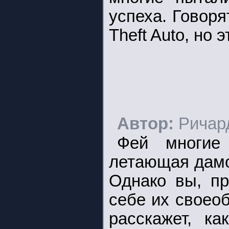
успеха. Говоря
Theft Auto, но 
Автор:
Ричар
Фей многие
летающая дамо
Однако вы, пр
себе их своео
расскажет, к