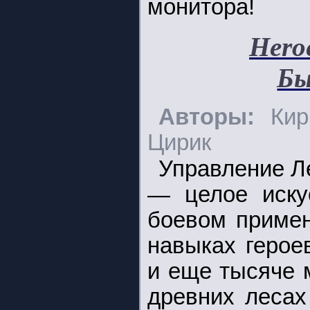
монитора!
Hero
Бы
Авторы:
Ки
Цирик
Управление Л
— целое иску
боевом примен
навыках герое
и еще тысяче 
древних лесах