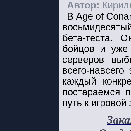
Автор:
Кирил
В Age of Con
восьмидесятый
бета-теста. 
бойцов и уже
серверов выб
всего-навсего
каждый конкр
постараемся п
путь к игровой 
Зака