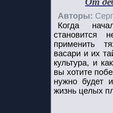
От де
Авторы:
Серг
Когда нача
становится 
применить т
васари и их та
культура, и к
вы хотите поб
нужно будет и
жизнь целых п