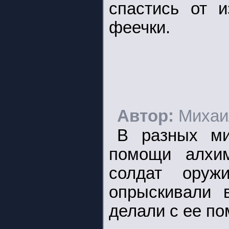
спастись от и
феечки.
Автор:
Михаи
В разных м
помощи алхим
солдат оруж
опрыскивали 
делали с ее п