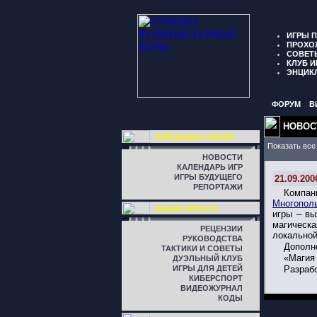
ИГРЫ 
ПРОХО
СОВЕТ
КЛУБ И
ЭНЦИК
ФОРУМ
В
НОВОС
ПЕРЕДОВАЯ ЛИНИЯ
Показать все
НОВОСТИ
КАЛЕНДАРЬ ИГР
ИГРЫ БУДУЩЕГО
21.09.200
РЕПОРТАЖИ
Компа
Многопол
ЛИНИЯ ФРОНТА
игры – вы
магическ
РЕЦЕНЗИИ
локальной
РУКОВОДСТВА
Дополне
ТАКТИКИ И СОВЕТЫ
«Магия 
ДУЭЛЬНЫЙ КЛУБ
ИГРЫ ДЛЯ ДЕТЕЙ
Разраб
КИБЕРСПОРТ
ВИДЕОЖУРНАЛ
КОДЫ