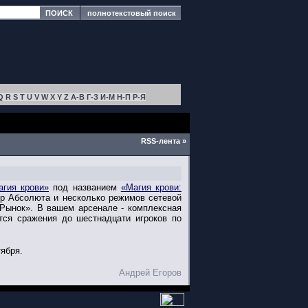
ПОИСК
полнотекстовый поиск
Q
R
S
T
U
V
W
X
Y
Z
А-В
Г-З
И-М
Н-П
Р-Я
RSS-лента »
агия крови»
под названием
«Магия крови:
р Абсолюта и несколько режимов сетевой
«Рынок». В вашем арсенале - комплексная
тся сражения до шестнадцати игроков по
ября.
Андрей Егоров