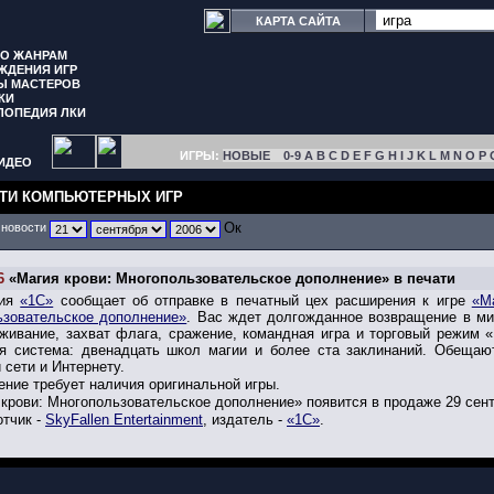
КАРТА САЙТА
ПО ЖАНРАМ
ЖДЕНИЯ ИГР
Ы МАСТЕРОВ
КИ
ЛОПЕДИЯ ЛКИ
ИГРЫ:
НОВЫЕ
0-9
A
B
C
D
E
F
G
H
I
J
K
L
M
N
O
P
ИДЕО
ТИ КОМПЬЮТЕРНЫХ ИГР
 новости
6
«Магия крови: Многопользовательское дополнение» в печати
ния
«1С»
сообщает об отправке в печатный цех расширения к игре
«М
ьзовательское дополнение»
. Вас ждет долгожданное возвращение в ми
живание, захват флага, сражение, командная игра и торговый режим 
ая система: двенадцать школ магии и более ста заклинаний. Обещаю
 сети и Интернету.
ние требует наличия оригинальной игры.
крови: Многопользовательское дополнение» появится в продаже 29 сент
отчик -
SkyFallen Entertainment
, издатель -
«1С»
.