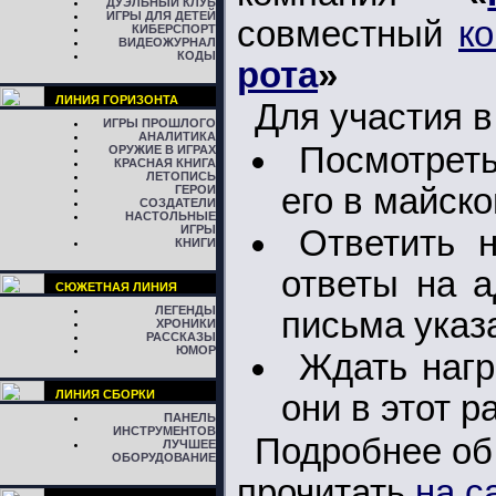
ДУЭЛЬНЫЙ КЛУБ
ИГРЫ ДЛЯ ДЕТЕЙ
совместный
ко
КИБЕРСПОРТ
ВИДЕОЖУРНАЛ
КОДЫ
рота
»
ЛИНИЯ ГОРИЗОНТА
Для участия в
ИГРЫ ПРОШЛОГО
АНАЛИТИКА
Посмотрет
ОРУЖИЕ В ИГРАХ
КРАСНАЯ КНИГА
ЛЕТОПИСЬ
его в майск
ГЕРОИ
СОЗДАТЕЛИ
НАСТОЛЬНЫЕ
ИГРЫ
Ответить 
КНИГИ
ответы на а
СЮЖЕТНАЯ ЛИНИЯ
ЛЕГЕНДЫ
письма указ
ХРОНИКИ
РАССКАЗЫ
ЮМОР
Ждать наг
ЛИНИЯ СБОРКИ
они в этот р
ПАНЕЛЬ
ИНСТРУМЕНТОВ
Подробнее об
ЛУЧШЕЕ
ОБОРУДОВАНИЕ
прочитать
на с