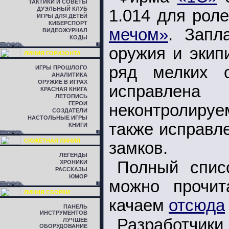
ТАКТИКИ И СОВЕТЫ
ДУЭЛЬНЫЙ КЛУБ
1.014 для рол
ИГРЫ ДЛЯ ДЕТЕЙ
КИБЕРСПОРТ
мечом»
. Запл
ВИДЕОЖУРНАЛ
КОДЫ
оружия и экип
ЛИНИЯ ГОРИЗОНТА
ряд мелких 
ИГРЫ ПРОШЛОГО
АНАЛИТИКА
ОРУЖИЕ В ИГРАХ
исправлен
КРАСНАЯ КНИГА
ЛЕТОПИСЬ
ГЕРОИ
неконтролируе
СОЗДАТЕЛИ
НАСТОЛЬНЫЕ ИГРЫ
также исправл
КНИГИ
СЮЖЕТНАЯ ЛИНИЯ
замков.
ЛЕГЕНДЫ
Полный спис
ХРОНИКИ
РАССКАЗЫ
ЮМОР
можно прочи
ЛИНИЯ СБОРКИ
качаем
отсюда
ПАНЕЛЬ
ИНСТРУМЕНТОВ
Разработчи
ЛУЧШЕЕ
ОБОРУДОВАНИЕ