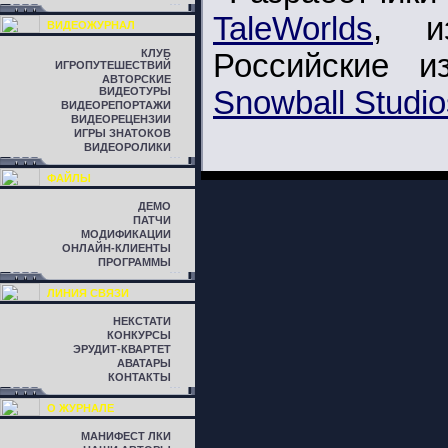
TaleWorlds
, и
ВИДЕОЖУРНАЛ
КЛУБ
Российские 
ИГРОПУТЕШЕСТВИЙ
АВТОРСКИЕ
ВИДЕОТУРЫ
Snowball Studio
ВИДЕОРЕПОРТАЖИ
ВИДЕОРЕЦЕНЗИИ
ИГРЫ ЗНАТОКОВ
ВИДЕОРОЛИКИ
ФАЙЛЫ
ДЕМО
ПАТЧИ
МОДИФИКАЦИИ
ОНЛАЙН-КЛИЕНТЫ
ПРОГРАММЫ
ЛИНИЯ СВЯЗИ
НЕКСТАТИ
КОНКУРСЫ
ЭРУДИТ-КВАРТЕТ
АВАТАРЫ
КОНТАКТЫ
О ЖУРНАЛЕ
МАНИФЕСТ ЛКИ