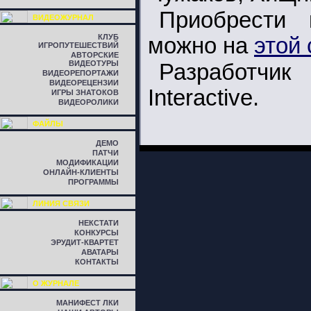
Приобрести к
ВИДЕОЖУРНАЛ
КЛУБ
можно на
этой
ИГРОПУТЕШЕСТВИЙ
АВТОРСКИЕ
ВИДЕОТУРЫ
Разработч
ВИДЕОРЕПОРТАЖИ
ВИДЕОРЕЦЕНЗИИ
Interactive.
ИГРЫ ЗНАТОКОВ
ВИДЕОРОЛИКИ
ФАЙЛЫ
ДЕМО
ПАТЧИ
МОДИФИКАЦИИ
ОНЛАЙН-КЛИЕНТЫ
ПРОГРАММЫ
ЛИНИЯ СВЯЗИ
НЕКСТАТИ
КОНКУРСЫ
ЭРУДИТ-КВАРТЕТ
АВАТАРЫ
КОНТАКТЫ
О ЖУРНАЛЕ
МАНИФЕСТ ЛКИ