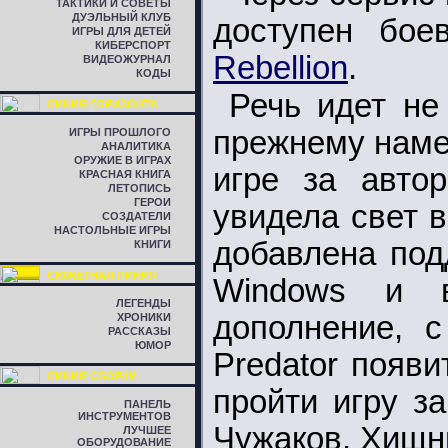
ТАКТИКИ И СОВЕТЫ
ДУЭЛЬНЫЙ КЛУБ
доступен боев
ИГРЫ ДЛЯ ДЕТЕЙ
КИБЕРСПОРТ
Rebellion
.
ВИДЕОЖУРНАЛ
КОДЫ
Речь идет не
ЛИНИЯ ГОРИЗОНТА
прежнему наме
ИГРЫ ПРОШЛОГО
АНАЛИТИКА
ОРУЖИЕ В ИГРАХ
игре за автор
КРАСНАЯ КНИГА
ЛЕТОПИСЬ
ГЕРОИ
увидела свет 
СОЗДАТЕЛИ
НАСТОЛЬНЫЕ ИГРЫ
добавлена под
КНИГИ
СЮЖЕТНАЯ ЛИНИЯ
Windows и 
ЛЕГЕНДЫ
дополнение, с
ХРОНИКИ
РАССКАЗЫ
ЮМОР
Predator появ
ЛИНИЯ СБОРКИ
пройти игру з
ПАНЕЛЬ
ИНСТРУМЕНТОВ
Чужаков, Хищни
ЛУЧШЕЕ
ОБОРУДОВАНИЕ