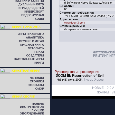
ТАКТИКИ И СОВЕТЫ
id Software и Nerve Software, Activision
ДУЭЛЬНЫЙ КЛУБ
В России:
ИГРЫ ДЛЯ ДЕТЕЙ
1С
КИБЕРСПОРТ
Системные требования:
ВИДЕОЖУРНАЛ
PIV-1.5GHz, 384MB, 64MB video (PIV-2
КОДЫ
Адрес в сети:
www.doom3.com
Сетевые режимы:
ЛИНИЯ ГОРИЗОНТА
Интернет, локальная сеть
ИГРЫ ПРОШЛОГО
АНАЛИТИКА
ОРУЖИЕ В ИГРАХ
КРАСНАЯ КНИГА
ЛЕТОПИСЬ
ГЕРОИ
ЧИТАТЕЛЬСКИ
СОЗДАТЕЛИ
РЕЙТИНГ ИГ
НАСТОЛЬНЫЕ ИГРЫ
КНИГИ
СЮЖЕТНАЯ ЛИНИЯ
Руководства и прохождения
:
DOOM III: Resurrection of Evil
ЛЕГЕНДЫ
,
Тимур Хорев
№6 (43) июнь 2005
ХРОНИКИ
РАССКАЗЫ
НОВЫЕ
0-9
A
ЮМОР
ЖАНРЫ
Л
ЛИНИЯ СБОРКИ
ПАНЕЛЬ
ИНСТРУМЕНТОВ
ЛУЧШЕЕ
ОБОРУДОВАНИЕ