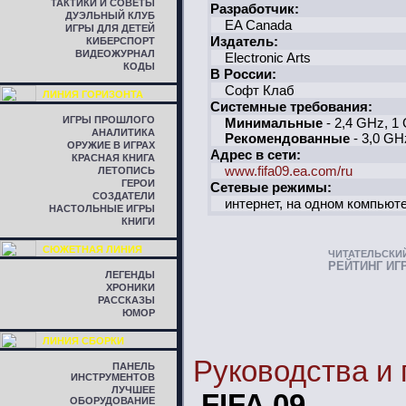
ТАКТИКИ И СОВЕТЫ
Разработчик:
ДУЭЛЬНЫЙ КЛУБ
EA Canada
ИГРЫ ДЛЯ ДЕТЕЙ
Издатель:
КИБЕРСПОРТ
ВИДЕОЖУРНАЛ
Electronic Arts
КОДЫ
В России:
Софт Клаб
ЛИНИЯ ГОРИЗОНТА
Системные требования:
ИГРЫ ПРОШЛОГО
Минимальные
- 2,4 GHz, 1
АНАЛИТИКА
Рекомендованные
- 3,0 GH
ОРУЖИЕ В ИГРАХ
Адрес в сети:
КРАСНАЯ КНИГА
www.fifa09.ea.com/ru
ЛЕТОПИСЬ
ГЕРОИ
Сетевые режимы:
СОЗДАТЕЛИ
интернет, на одном компьют
НАСТОЛЬНЫЕ ИГРЫ
КНИГИ
СЮЖЕТНАЯ ЛИНИЯ
ЧИТАТЕЛЬСКИ
РЕЙТИНГ ИГ
ЛЕГЕНДЫ
ХРОНИКИ
РАССКАЗЫ
ЮМОР
ЛИНИЯ СБОРКИ
Руководства и
ПАНЕЛЬ
ИНСТРУМЕНТОВ
ЛУЧШЕЕ
FIFA 09
ОБОРУДОВАНИЕ