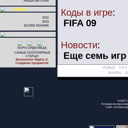
НАШИ АВТОРЫ
Коды в игре
:
АРХИВЫ
2011
FIFA 09
2010
БОЛЕЕ РАННИЕ
Новости
:
Еще семь игр
САМЫЕ ПОПУЛЯРНЫЕ
СТАТЬИ
Neverwinter Nights 2:
Cоздание предметов
НОВЫЕ
0-9
A
ЖАНРЫ
Л
©1997-
Условия воспроизв
Сайт оптимизи