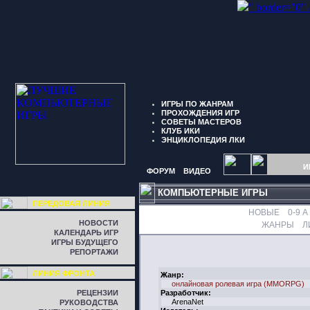
" border="0"
ИГРЫ ПО ЖАНРАМ
ПРОХОЖДЕНИЯ ИГР
СОВЕТЫ МАСТЕРОВ
КЛУБ ИКИ
ЭНЦИКЛОПЕДИЯ ЛКИ
И
ФОРУМ
ВИДЕО
КОМПЬЮТЕРНЫЕ ИГРЫ
ПЕРЕДОВАЯ ЛИНИЯ
НОВЫЕ
0-9
A
НОВОСТИ
ЖАНРЫ
Л
КАЛЕНДАРЬ ИГР
ИГРЫ БУДУЩЕГО
РЕПОРТАЖИ
ЛИНИЯ ФРОНТА
Жанр:
онлайновая ролевая игра (MMORPG)
РЕЦЕНЗИИ
Разработчик:
ArenaNet
РУКОВОДСТВА