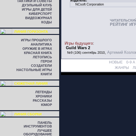
Издатель:
ТАКТИКИ И СОВЕТЫ
NCsoft Corporation
ДУЭЛЬНЫЙ КЛУБ
ИГРЫ ДЛЯ ДЕТЕЙ
КИБЕРСПОРТ
ВИДЕОЖУРНАЛ
ЧИТАТЕЛЬСКИ
КОДЫ
РЕЙТИНГ ИГ
ЛИНИЯ ГОРИЗОНТА
ИГРЫ ПРОШЛОГО
Игры будущего
:
АНАЛИТИКА
Guild Wars 2
ОРУЖИЕ В ИГРАХ
,
Артемий Козло
№9 (106) сентябрь 2010
КРАСНАЯ КНИГА
ЛЕТОПИСЬ
ГЕРОИ
НОВЫЕ
0-9
A
СОЗДАТЕЛИ
ЖАНРЫ
Л
НАСТОЛЬНЫЕ ИГРЫ
КНИГИ
СЮЖЕТНАЯ ЛИНИЯ
ЛЕГЕНДЫ
ХРОНИКИ
РАССКАЗЫ
ЮМОР
ЛИНИЯ СБОРКИ
ПАНЕЛЬ
ИНСТРУМЕНТОВ
ЛУЧШЕЕ
ОБОРУДОВАНИЕ