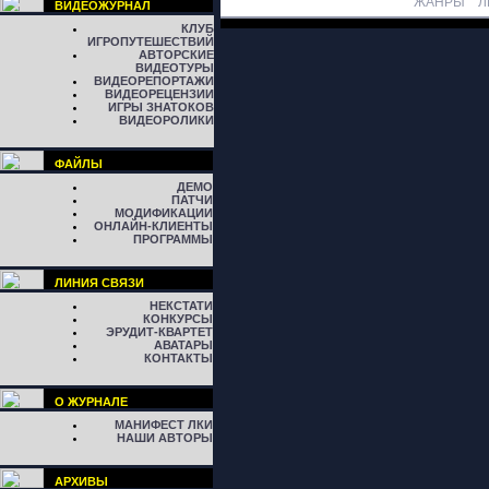
ЖАНРЫ
Л
ВИДЕОЖУРНАЛ
КЛУБ
ИГРОПУТЕШЕСТВИЙ
АВТОРСКИЕ
ВИДЕОТУРЫ
ВИДЕОРЕПОРТАЖИ
ВИДЕОРЕЦЕНЗИИ
ИГРЫ ЗНАТОКОВ
ВИДЕОРОЛИКИ
ФАЙЛЫ
ДЕМО
ПАТЧИ
МОДИФИКАЦИИ
ОНЛАЙН-КЛИЕНТЫ
ПРОГРАММЫ
ЛИНИЯ СВЯЗИ
НЕКСТАТИ
КОНКУРСЫ
ЭРУДИТ-КВАРТЕТ
АВАТАРЫ
КОНТАКТЫ
О ЖУРНАЛЕ
МАНИФЕСТ ЛКИ
НАШИ АВТОРЫ
АРХИВЫ