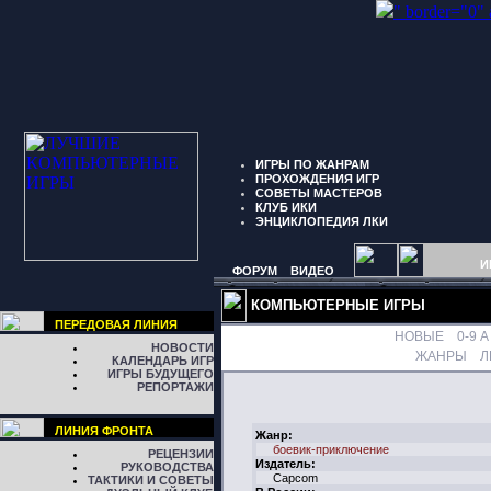
" border="0"
ИГРЫ ПО ЖАНРАМ
ПРОХОЖДЕНИЯ ИГР
СОВЕТЫ МАСТЕРОВ
КЛУБ ИКИ
ЭНЦИКЛОПЕДИЯ ЛКИ
И
ФОРУМ
ВИДЕО
КОМПЬЮТЕРНЫЕ ИГРЫ
ПЕРЕДОВАЯ ЛИНИЯ
НОВЫЕ
0-9
A
НОВОСТИ
ЖАНРЫ
Л
КАЛЕНДАРЬ ИГР
ИГРЫ БУДУЩЕГО
РЕПОРТАЖИ
ЛИНИЯ ФРОНТА
Жанр:
боевик-приключение
РЕЦЕНЗИИ
Издатель:
РУКОВОДСТВА
Capcom
ТАКТИКИ И СОВЕТЫ