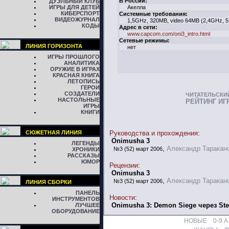
В России:
ДУЭЛЬНЫЙ КЛУБ
ИГРЫ ДЛЯ ДЕТЕЙ
Акелла
КИБЕРСПОРТ
Системные требования:
ВИДЕОЖУРНАЛ
1,5GHz, 320MB, video 64MB (2,4GHz, 
КОДЫ
Адрес в сети:
www.capcom.com/oni3_intro.html
Сетевые режимы:
ЛИНИЯ ГОРИЗОНТА
нет
ИГРЫ ПРОШЛОГО
АНАЛИТИКА
ОРУЖИЕ В ИГРАХ
КРАСНАЯ КНИГА
ЛЕТОПИСЬ
ГЕРОИ
СОЗДАТЕЛИ
ЧИТАТЕЛЬСКИ
НАСТОЛЬНЫЕ
РЕЙТИНГ ИГ
ИГРЫ
КНИГИ
СЮЖЕТНАЯ ЛИНИЯ
Руководства и прохождения
:
Onimusha 3
ЛЕГЕНДЫ
,
Александр Таракан
№3 (52) март 2006
ХРОНИКИ
РАССКАЗЫ
ЮМОР
Рецензии
:
Onimusha 3
,
Александр Таракан
№3 (52) март 2006
ЛИНИЯ СБОРКИ
ПАНЕЛЬ
Новости
:
ИНСТРУМЕНТОВ
Onimusha 3: Demon Siege через St
ЛУЧШЕЕ
ОБОРУДОВАНИЕ
НОВЫЕ
0-9
A