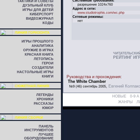
Системные требования:
ТАКТИКИ И СОВЕТЫ
разрешение 1024x760
ДУЭЛЬНЫЙ КЛУБ
Адрес в сети:
ИГРЫ ДЛЯ ДЕТЕЙ
www.studiotrophis.com/wc.php
КИБЕРСПОРТ
Сетевые режимы:
ВИДЕОЖУРНАЛ
нет
КОДЫ
ЛИНИЯ ГОРИЗОНТА
ИГРЫ ПРОШЛОГО
АНАЛИТИКА
ОРУЖИЕ В ИГРАХ
ЧИТАТЕЛЬСКИ
КРАСНАЯ КНИГА
РЕЙТИНГ ИГ
ЛЕТОПИСЬ
ГЕРОИ
СОЗДАТЕЛИ
НАСТОЛЬНЫЕ ИГРЫ
КНИГИ
Руководства и прохождения
:
The White Chamber
,
Евгений Колпак
СЮЖЕТНАЯ ЛИНИЯ
№9 (46) сентябрь 2005
ЛЕГЕНДЫ
НОВЫЕ
0-9
A
ХРОНИКИ
ЖАНРЫ
Л
РАССКАЗЫ
ЮМОР
ЛИНИЯ СБОРКИ
ПАНЕЛЬ
ИНСТРУМЕНТОВ
ЛУЧШЕЕ
ОБОРУДОВАНИЕ