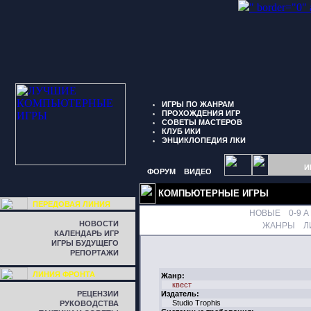
" border="0"
ИГРЫ ПО ЖАНРАМ
ПРОХОЖДЕНИЯ ИГР
СОВЕТЫ МАСТЕРОВ
КЛУБ ИКИ
ЭНЦИКЛОПЕДИЯ ЛКИ
И
ФОРУМ
ВИДЕО
КОМПЬЮТЕРНЫЕ ИГРЫ
ПЕРЕДОВАЯ ЛИНИЯ
НОВЫЕ
0-9
A
НОВОСТИ
ЖАНРЫ
Л
КАЛЕНДАРЬ ИГР
ИГРЫ БУДУЩЕГО
РЕПОРТАЖИ
ЛИНИЯ ФРОНТА
Жанр:
квест
РЕЦЕНЗИИ
Издатель:
Studio Trophis
РУКОВОДСТВА