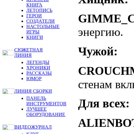
КНИГА
ЛЕТОПИСЬ
GIMME_
ГЕРОИ
СОЗДАТЕЛИ
НАСТОЛЬНЫЕ
энергию.
ИГРЫ
КНИГИ
Чужой:
СЮЖЕТНАЯ
ЛИНИЯ
ЛЕГЕНДЫ
CROUCHM
ХРОНИКИ
РАССКАЗЫ
ЮМОР
стенам вкл
ЛИНИЯ СБОРКИ
ПАНЕЛЬ
Для всех:
ИНСТРУМЕНТОВ
ЛУЧШЕЕ
ОБОРУДОВАНИЕ
ALIENBO
ВИДЕОЖУРНАЛ