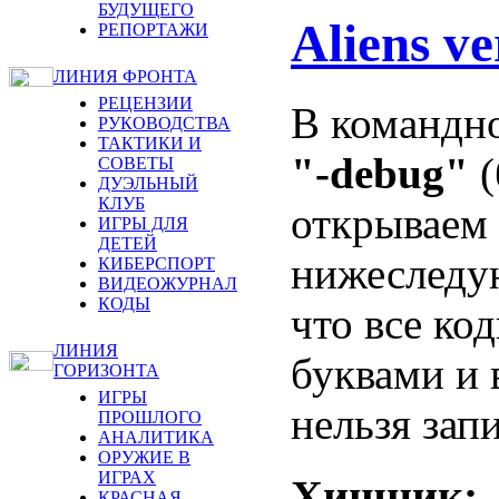
БУДУЩЕГО
Aliens v
РЕПОРТАЖИ
ЛИНИЯ ФРОНТА
РЕЦЕНЗИИ
В командн
РУКОВОДСТВА
ТАКТИКИ И
"-debug"
(
СОВЕТЫ
ДУЭЛЬНЫЙ
КЛУБ
открываем
ИГРЫ ДЛЯ
ДЕТЕЙ
нижеследую
КИБЕРСПОРТ
ВИДЕОЖУРНАЛ
КОДЫ
что все ко
ЛИНИЯ
буквами и 
ГОРИЗОНТА
ИГРЫ
нельзя зап
ПРОШЛОГО
АНАЛИТИКА
ОРУЖИЕ В
ИГРАХ
Хищник:
КРАСНАЯ