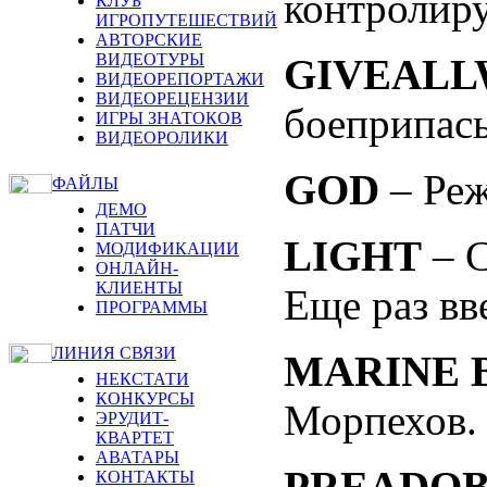
контролир
КЛУБ
ИГРОПУТЕШЕСТВИЙ
АВТОРСКИЕ
ВИДЕОТУРЫ
GIVEALL
ВИДЕОРЕПОРТАЖИ
ВИДЕОРЕЦЕНЗИИ
боеприпас
ИГРЫ ЗНАТОКОВ
ВИДЕОРОЛИКИ
GOD
– Реж
ФАЙЛЫ
ДЕМО
ПАТЧИ
LIGHT
– С
МОДИФИКАЦИИ
ОНЛАЙН-
КЛИЕНТЫ
Еще раз вве
ПРОГРАММЫ
ЛИНИЯ СВЯЗИ
MARINE 
НЕКСТАТИ
КОНКУРСЫ
Морпехов.
ЭРУДИТ-
КВАРТЕТ
АВАТАРЫ
PREADOB
КОНТАКТЫ