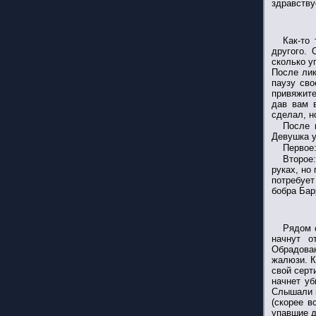
здравству
Как-то
другого.
сколько у
После лик
паузу сво
привяжите
дав вам в
сделал, н
После 
Девушка у
Первое:
Второе
руках, но
потребует
бобра Бар
Рядом 
начнут о
Обрадован
жалюзи. К
свой серт
начнет уб
Слышали г
(скорее в
упавшие д