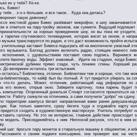
лько их у тебя? Хе-хе.
ись, Бивес!
 у тебя… э-э-э большие, и все такое… Куда она делась?
оворонил такую девчонку!
ессе жестокой драки Бивес разбивает микрофон, и шоу заканчивается
м и ответьте на пару-тройку звонков, как сумеете. Ведущий подпишет 
признательности за хорошо проведенное шоу, но вы пока не уходите,
к тарелке спутникового телевидения, которая висит за окном, и напра
о музыка транслируется по радио, и это даст возможность пройти испыт
 учительница заставит Бивеса подыграть ей на виолончели ужасный этю
ого музыканта, Батхед должен включить радио, стоящее немного лев
м исполнения, с удовольствием поставит свою подпись. Вернемся ж
упите баночку воды. Эффект знакомый… Идите на стадион, когда Бивес
лектрической дубинки прямо сзади, чуть пониже спины. Хороший ра
у. До вечеринки осталось три испытания.
о осталось? Библиотека, отлично. Библиотеки тем и хороши, что там мо
ка-библиотекарь, то кайф был бы полный. А тут придется убирать за со
о что-то делать. Может, отличник, работающий над рефератом по 
ра его можно, открыв окно. Заберите карточку, пока парень будет 
 компьютер. Огорченный донельзя Стюарт согласится прокатиться на т
вести. Работу скинули на отличника, а сами получили "добро" на сдачу.
 по территории кампуса бегает направленная вами ранее девушка-моде
нции. Как только заметите, сразу бегите туда и отдавайте карту к
придется сходить в художественную мастерскую. Учитель потребует на
ставить галочку. Но это не интересно, главное действие происходит 
ю модель. Присоединяйтесь к ним. Неплохой рисунок, что-то в нем ес
ву.
ий шаг: бросьте пару монеток в стиральную машину в общежитии, и юбк
 Расскажите о своем подвиге консьержке, она проверит вас на чест