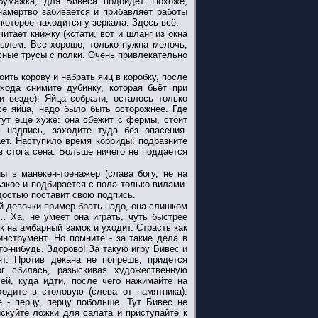
бумажка, для Бивеса подойдет. Похоже,
намертво забивается и прибавляет работы
 которое находится у зеркала. Здесь всё.
итает книжку (кстати, вот и шланг из окна
мылом. Все хорошо, только нужна мелочь,
асные трусы с полки. Очень привлекательно
оить корову и набрать яиц в коробку, после
хода снимите дубинку, которая бьёт при
и везде). Яйца собрали, осталось только
се яйца, надо было быть осторожнее. Где
 тут еще хуже: она сбежит с фермы, стоит
 надпись, заходите туда без опасения.
ет. Наступило время корриды: подразните
з стога сена. Больше ничего не поддается
ы в манекен-тренажер (слава богу, не на
зкое и подбирается с пола только вилами.
достью поставит свою подпись.
ой девочки пример брать надо, она слишком
… Ха, не умеет она играть, чуть быстрее
 на амбарный замок и уходит. Страсть как
нструмент. Но помните - за такие дела в
то-нибудь. Здорово! За такую игру Бивес и
нт. Против декана не попрешь, придется
ог сбилась, разыскивая художественную
ей, куда идти, после чего нажимайте на
ходите в столовую (слева от памятника).
 - перцу, перцу побольше. Тут Бивес не
скуйте ложки для салата и приступайте к