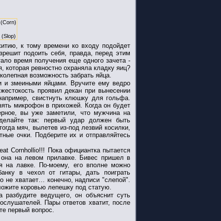
 (Corn)
 (Slop)
житию, к тому времени ко входу подойдет
зрешит подоить себя, правда, перед этим
тало время получения еще одного зачета -
я, которая ревностно охраняла кладку яиц?
иколепная возможность забрать яйца.
и и змеиными яйцами. Вручите ему ведро
 жестокость проявил декан при вынесении
 например, свистнуть клюшку для гольфа.
зять микрофон в прихожей. Когда он будет
ерное, вы уже заметили, что мужчина на
сделайте так: первый удар должен быть
тогда мяч, вылетев из-под лезвий косилки,
тные очки. Подберите их и отправляйтесь
at Cornhollio!!! Пока официантка пытается
, она на левом прилавке. Бивес пришел в
дя на лавке. По-моему, его вполне можно
анку в чехол от гитары, дать поиграть
 не хватает… конечно, надписи "слепой".
оложите коровью лепешку под статую.
а разбудите ведущего, он объяснит суть
ослушателей. Пары ответов хватит, после
йте первый вопрос.