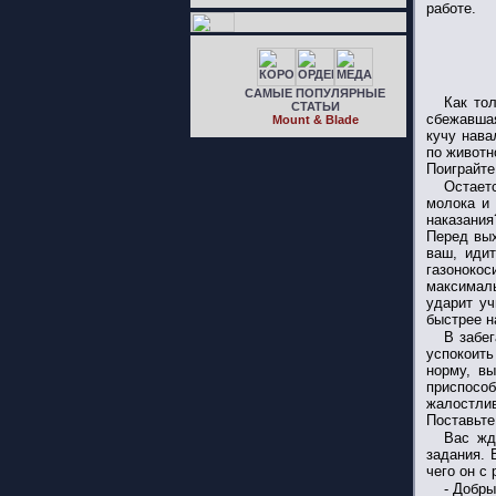
работе.
САМЫЕ ПОПУЛЯРНЫЕ
Как то
СТАТЬИ
сбежавшая
Mount & Blade
кучу нава
по животн
Поиграйте
Остает
молока и 
наказания
Перед вых
ваш, идит
газоноко
максималь
ударит уч
быстрее н
В забег
успокоить
норму, вы
приспосо
жалостлив
Поставьте
Вас жд
задания. 
чего он с
- Добры