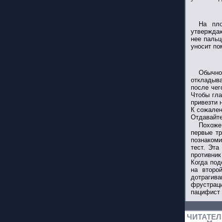
На пло
утверждаю
нее пальц
уносит по
Обычно
откладыва
после чег
Чтобы гла
привезти 
К сожален
Отдавайте
Похоже
первые тр
познакоми
тест. Эта
противник
Когда под
на второ
дотрагив
фрустраци
пацифист 
ЧИТАТЕ