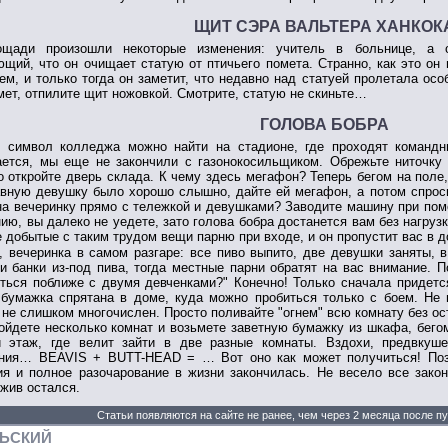
ЩИТ СЭРА ВАЛЬТЕРА ХАНКОК
щади произошли некоторые изменения: учитель в больнице, а о
щий, что он очищает статую от птичьего помета. Странно, как это он
ем, и только тогда он заметит, что недавно над статуей пролетала осо
мет, отпилите щит ножовкой. Смотрите, статую не скиньте…
ГОЛОВА БОБРА
 символ колледжа можно найти на стадионе, где проходят командны
ется, мы еще не закончили с газонокосильщиком. Обрежьте ниточку 
о откройте дверь склада. К чему здесь мегафон? Теперь бегом на поле,
вную девушку было хорошо слышно, дайте ей мегафон, а потом спросит
на вечеринку прямо с тележкой и девушками? Заводите машину при пом
ию, вы далеко не уедете, зато голова бобра достанется вам без нагрузки
 добытые с таким трудом вещи парню при входе, и он пропустит вас в д
, вечеринка в самом разгаре: все пиво выпито, две девушки заняты, 
и банки из-под пива, тогда местные парни обратят на вас внимание. По
ться поближе с двумя девченками?" Конечно! Только сначала придетс
 бумажка спрятана в доме, куда можно пробиться только с боем. Не п
 не слишком многочислен. Просто поливайте "огнем" всю комнату без оста
ойдете несколько комнат и возьмете заветную бумажку из шкафа, бего
й этаж, где велит зайти в две разные комнаты. Вздохи, предвкуше
ания… BEAVIS + BUTT-HEAD = … Вот оно как может получиться! Позо
я и полное разочарование в жизни закончилась. Не весело все закон
жив остался.
Статьи появляются на сайте не ранее, чем через 2 месяца после п
ЛЬСКИЙ