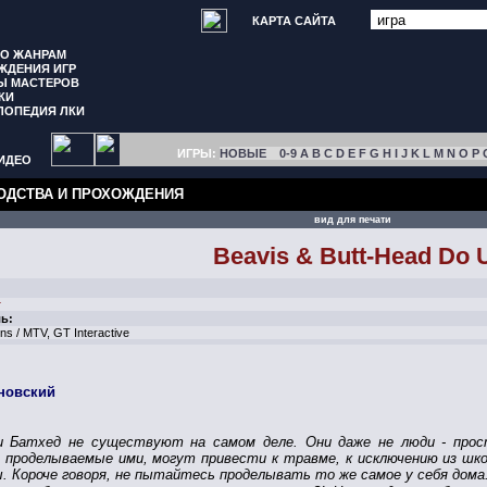
КАРТА САЙТА
ПО ЖАНРАМ
ЖДЕНИЯ ИГР
Ы МАСТЕРОВ
КИ
ЛОПЕДИЯ ЛКИ
ИГРЫ:
НОВЫЕ
0-9
A
B
C
D
E
F
G
H
I
J
K
L
M
N
O
P
ИДЕО
ОДСТВА И ПРОХОЖДЕНИЯ
вид для печати
Beavis & Butt-Head Do 
т
ь:
ions / MTV, GT Interactive
новский
и Батхед не существуют на самом деле. Они даже не люди - про
 проделываемые ими, могут привести к травме, к исключению из шко
. Короче говоря, не пытайтесь проделывать то же самое у себя дома