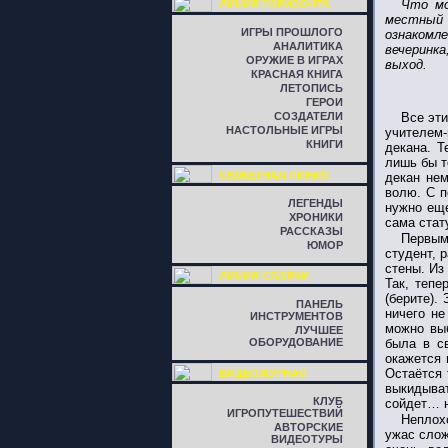
Что мо
ЛИНИЯ ГОРИЗОНТА
местный 
ИГРЫ ПРОШЛОГО
ознакомл
АНАЛИТИКА
вечеринка
ОРУЖИЕ В ИГРАХ
выход.
КРАСНАЯ КНИГА
ЛЕТОПИСЬ
ГЕРОИ
СОЗДАТЕЛИ
Все эти
НАСТОЛЬНЫЕ ИГРЫ
учителем
КНИГИ
декана. Т
лишь бы т
СЮЖЕТНАЯ ЛИНИЯ
декан нем
волю. С 
ЛЕГЕНДЫ
нужно еще
ХРОНИКИ
сама стат
РАССКАЗЫ
Первыми
ЮМОР
студент, 
стены. Из
ЛИНИЯ СБОРКИ
Так, тепе
(берите).
ПАНЕЛЬ
ничего не
ИНСТРУМЕНТОВ
можно выб
ЛУЧШЕЕ
ОБОРУДОВАНИЕ
была в с
окажется 
Остаётся 
ВИДЕОЖУРНАЛ
выкидыват
КЛУБ
сойдет… н
ИГРОПУТЕШЕСТВИЙ
Неплох
АВТОРСКИЕ
ужас слож
ВИДЕОТУРЫ