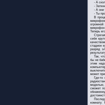
- А ско
- Заткн
- А они
- Ты пр
В проц
микрофоно
огромной 
микрофон 
Теперь ег
Строгая
себя крут
качество
стадион к
разряд э
результат
Так, чт
бы не баб
этим над
компьюте
выключить
может при
Где-то
радиоста
моделью, 
сможет по
обнаженну
достоинст
Последн
комнату.