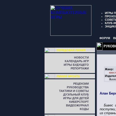
ИГРЫ 
ПРОХО
СОВЕТ
КЛУБ И
ЭНЦИК
ФОРУМ
В
РУКОВ
ПЕРЕДОВАЯ ЛИНИЯ
НОВОСТИ
КАЛЕНДАРЬ ИГР
ИГРЫ БУДУЩЕГО
РЕПОРТАЖИ
Жанр:
квес
Издател
ЛИНИЯ ФРОНТА
Illus
РЕЦЕНЗИИ
РУКОВОДСТВА
ТАКТИКИ И СОВЕТЫ
Алан Бер
ДУЭЛЬНЫЙ КЛУБ
ИГРЫ ДЛЯ ДЕТЕЙ
КИБЕРСПОРТ
Бивес 
ВИДЕОЖУРНАЛ
поступки,
КОДЫ
из страны