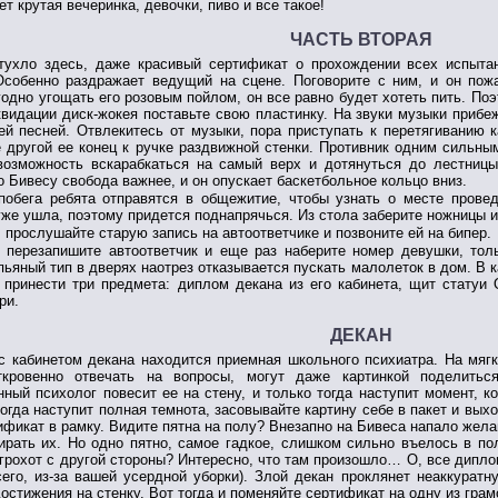
ет крутая вечеринка, девочки, пиво и все такое!
ЧАСТЬ ВТОРАЯ
 тухло здесь, даже красивый сертификат о прохождении всех испытан
 Особенно раздражает ведущий на сцене. Поговорите с ним, и он по
годно угощать его розовым пойлом, он все равно будет хотеть пить. Поэ
видации диск-жокея поставьте свою пластинку. На звуки музыки прибе
ей песней. Отвлекитесь от музыки, пора приступать к перетягиванию к
 другой ее конец к ручке раздвижной стенки. Противник одним сильны
озможность вскарабкаться на самый верх и дотянуться до лестницы.
о Бивесу свобода важнее, и он опускает баскетбольное кольцо вниз.
побега ребята отправятся в общежитие, чтобы узнать о месте провед
же ушла, поэтому придется поднапрячься. Из стола заберите ножницы и 
 прослушайте старую запись на автоответчике и позвоните ей на бипер.
: перезапишите автоответчик и еще раз наберите номер девушки, тол
 пьяный тип в дверях наотрез отказывается пускать малолеток в дом. В 
 принести три предмета: диплом декана из его кабинета, щит статуи
ри.
ДЕКАН
с кабинетом декана находится приемная школьного психиатра. На мяг
ткровенно отвечать на вопросы, могут даже картинкой поделитьс
ный психолог повесит ее на стену, и только тогда наступит момент, к
огда наступит полная темнота, засовывайте картину себе в пакет и выхо
ификат в рамку. Видите пятна на полу? Внезапно на Бивеса напало жела
ирать их. Но одно пятно, самое гадкое, слишком сильно въелось в по
рохот с другой стороны? Интересно, что там произошло… О, все дипло
сего, из-за вашей усердной уборки). Злой декан проклянет неаккурат
остижения на стенку. Вот тогда и поменяйте сертификат на одну из грам