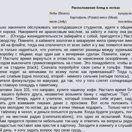
Расположение блюд в лотках
бобы (Beans)
кукуруза
Картофель (Potato)
мясо (Meat)
желе (Jelly)
похлебка
лько закончите обслуживать изголодавшихся студентов, идите к обще
 корова. Накормите ее арахисовым маслом, за заботу и ласку она ра
лит… (Отходы жизнедеятельности забирайте с собой, пригодятся.) Нас
оводству. Помните, в кабинете зоологии в аквариуме жила гремучая зме
 ей на флейте, тогда она отвлечется от всех забот и у вас появится вел
ся только надеяться, что учитель не заметит разницы между куриным
коробку с яйцами; еще один шаг к вечеринке сделан. Помните, какую
? Настало время вернуться и отомстить за нанесенное оскорбление,
одом выключите громкоговоритель на стене. Это понадобится, чтобы в
е на стадион (track). Сначала попробуйте свои силы в гольфе. Нав
силке ездит за мячиками по всему полю как привязанный? Тогда 
но слабым (одна полоска), второй - немного сильнее (четыре полосы), 
ителя физкультуры по макушке, да так, что у того слетят солнцезащи
а главную площадь к памятнику.
аловке Java 101, что направо, купите чашечку кофе. Настало время Gre
 вашего буйного друга, незаметно возьмите банку с надписью "Tips"
ходите. Теперь идите к учителю, который спокойно себе играет, си
бить для взимания лишних денег с прохожих. Вот если положить б
ую мелодию по нотам, да еще и очки тёмные подарить… Только чего-то
 табличку в чехол, и деньги польются ручьем. Когда будете уходить, п
ут на местном радио (communications), это одно из испытаний. Когд
Вам придется провести небольшое ток-шоу и ответить на вопросы ради
 радостью поставит вам крестик в карточку. Заходите в комнату и слуша
й день, я хочу задать вопрос про свою грудь…