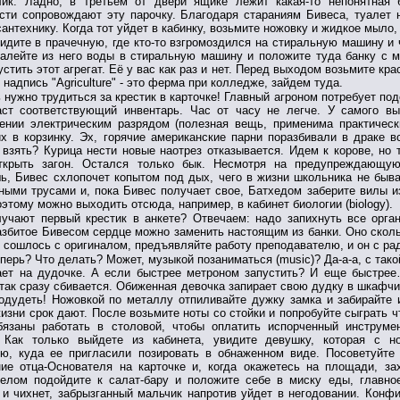
лик. Ладно, в третьем от двери ящике лежит какая-то непонятная 
сти сопровождают эту парочку. Благодаря стараниям Бивеса, туалет 
сантехнику. Когда тот уйдет в кабинку, возьмите ножовку и жидкое мыло,
идите в прачечную, где кто-то взгромоздился на стиральную машину и ч
Налейте из него воды в стиральную машину и положите туда банку с 
устить этот агрегат. Её у вас как раз и нет. Перед выходом возьмите кр
 надпись "Agriculture" - это ферма при колледже, зайдем туда.
 нужно трудиться за крестик в карточке! Главный агроном потребует под
аст соответствующий инвентарь. Час от часу не легче. У самого вы
ении электрическим разрядом (полезная вещь, применима практическ
х в корзинку. Эх, горячие американские парни поразбивали в драке в
 взять? Курица нести новые наотрез отказывается. Идем к корове, но
ткрыть загон. Остался только бык. Несмотря на предупреждающую
, Бивес схлопочет копытом под дых, чего в жизни школьника не быва
ными трусами и, пока Бивес получает свое, Батхедом заберите вилы и
оэтому можно выходить отсюда, например, в кабинет биологии (biology).
лучают первый крестик в анкете? Отвечаем: надо запихнуть все орган
азбитое Бивесом сердце можно заменить настоящим из банки. Оно сколь
 сошлось с оригиналом, предъявляйте работу преподавателю, и он с ра
перь? Что делать? Может, музыкой позаниматься (music)? Да-а-а, с так
ает на дудочке. А если быстрее метроном запустить? И еще быстрее
так сразу сбивается. Обиженная девочка запирает свою дудку в шкафчик
одудеть! Ножовкой по металлу отпиливайте дужку замка и забирайте и
изни срок дают. После возьмите ноты со стойки и попробуйте сыграть ч
бязаны работать в столовой, чтобы оплатить испорченный инструме
. Как только выйдете из кабинета, увидите девушку, которая с н
ю, куда ее пригласили позировать в обнаженном виде. Посоветуйте 
ие отца-Основателя на карточке и, когда окажетесь на площади, за
елом подойдите к салат-бару и положите себе в миску еды, главное
и чихнет, забрызганный мальчик напротив уйдет в негодовании. Конфи