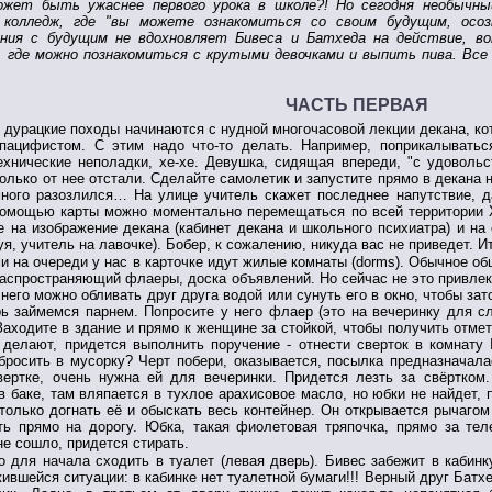
жет быть ужаснее первого урока в школе?! Но сегодня необычный
колледж, где "вы можете ознакомиться со своим будущим, осо
ения с будущим не вдохновляет Бивеса и Батхеда на действие, в
, где можно познакомиться с крутыми девочками и выпить пива. Все 
ЧАСТЬ ПЕРВАЯ
 дурацкие походы начинаются с нудной многочасовой лекции декана, кот
-пацифистом. С этим надо что-то делать. Например, поприкалыватьс
ехнические неполадки, хе-хе. Девушка, сидящая впереди, "с удовольс
олько от нее отстали. Сделайте самолетик и запустите прямо в декана н
ного разозлился… На улице учитель скажет последнее напутствие, да
помощью карты можно моментально перемещаться по всей территории 
 на изображение декана (кабинет декана и школьного психиатра) и на
уя, учитель на лавочке). Бобер, к сожалению, никуда вас не приведет. И
 на очереди у нас в карточке идут жилые комнаты (dorms). Обычное об
распространяющий флаеры, доска объявлений. Но сейчас не это привлек
 него можно обливать друг друга водой или сунуть его в окно, чтобы з
рь займемся парнем. Попросите у него флаер (это на вечеринку для с
 Заходите в здание и прямо к женщине за стойкой, чтобы получить отмет
 делают, придется выполнить поручение - отнести сверток в комнату 
росить в мусорку? Черт побери, оказывается, посылка предназначала
вертке, очень нужна ей для вечеринки. Придется лезть за свёртком
в баке, там вляпается в тухлое арахисовое масло, но юбки не найдет, 
только догнать её и обыскать весь контейнер. Он открывается рычаго
ь прямо на дорогу. Юбка, такая фиолетовая тряпочка, прямо за тел
е сошло, придется стирать.
о для начала сходить в туалет (левая дверь). Бивес забежит в кабинк
ившейся ситуации: в кабинке нет туалетной бумаги!!! Верный друг Батхе