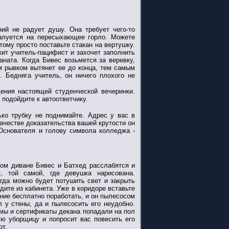
ий не радует душу. Она требует чего-то
жалуется на пересыхающее горло. Можете
тому просто поставьте стакан на вертушку.
жит учитель-пацифист и захочет заполнить
аната. Когда Бивес возьмется за веревку,
м рывком вытянет ее до конца, тем самым
 Бедняга учитель, он ничего плохого не
ения настоящей студенческой вечеринки.
подойдите к автоответчику.
ько трубку не поднимайте. Адрес у вас в
качестве доказательства вашей крутости он
 Основателя и голову символа колледжа -
ком диване Бивес и Батхед расслабятся и
я, той самой, где девушка нарисована.
огда можно будет потушить свет и закрыть
дите из кабинета. Уже в коридоре вставьте
ние бесплатно поработать, и он пылесосом
л у стены, да и пылесосить его неудобно.
мы и сертификаты декана попадали на пол
ную уборщицу и попросит вас повесить его
от.