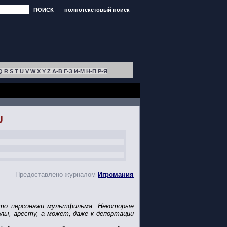
ПОИСК
полнотекстовый поиск
Q
R
S
T
U
V
W
X
Y
Z
А-В
Г-З
И-М
Н-П
Р-Я
U
Предоставлено журналом
Игромания
сто персонажи мультфильма. Некоторые
лы, аресту, а может, даже к депортации
.