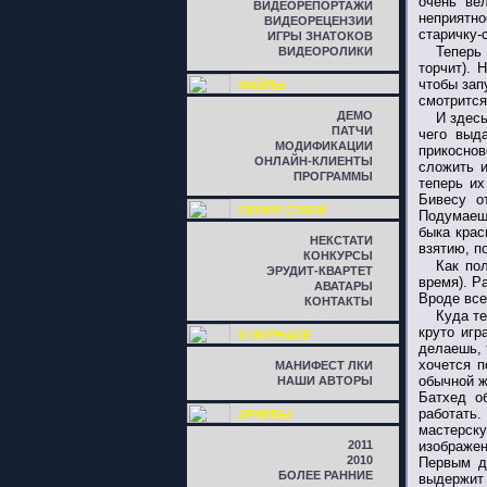
очень ве
ВИДЕОРЕПОРТАЖИ
неприятно
ВИДЕОРЕЦЕНЗИИ
старичку-
ИГРЫ ЗНАТОКОВ
Теперь 
ВИДЕОРОЛИКИ
торчит). 
чтобы зап
ФАЙЛЫ
смотрится
ДЕМО
И здесь
ПАТЧИ
чего выд
МОДИФИКАЦИИ
прикоснов
ОНЛАЙН-КЛИЕНТЫ
сложить и
ПРОГРАММЫ
теперь их
Бивесу о
ЛИНИЯ СВЯЗИ
Подумаешь
быка крас
НЕКСТАТИ
взятию, п
КОНКУРСЫ
Как по
ЭРУДИТ-КВАРТЕТ
время). Р
АВАТАРЫ
Вроде все
КОНТАКТЫ
Куда те
круто игр
О ЖУРНАЛЕ
делаешь, 
хочется п
МАНИФЕСТ ЛКИ
обычной ж
НАШИ АВТОРЫ
Батхед о
работать
АРХИВЫ
мастерску
2011
изображен
2010
Первым д
БОЛЕЕ РАННИЕ
выдержит 