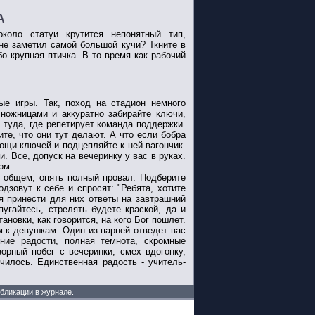
А
коло статуи крутится непонятный тип,
 не заметил самой большой кучи? Ткните в
бо крупная птичка. В то время как рабочий
е игры. Так, поход на стадион немного
ножницами и аккуратно забирайте ключи,
 туда, где репетирует команда поддержки.
е, что они тут делают. А что если бобра
ощи ключей и подцепляйте к ней вагончик.
. Все, допуск на вечеринку у вас в руках.
ом.
в общем, опять полный провал. Подберите
дзовут к себе и спросят: "Ребятa, хотите
я принести для них ответы на завтрашний
угайтесь, стрелять будете краской, да и
новки, как говорится, на кого Бог пошлет.
м к девушкам. Один из парней отведет вас
ние радости, полная темнота, скромные
рный побег с вечеринки, смех вдогонку,
чилось. Единственная радость - учитель-
убликации в журнале.