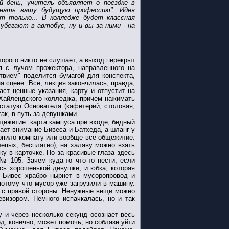
 день, учитель объявляет о поездке в
знать вашу будущую профессию". Идея
от только… В колледже будет классная
убегают в автобус, ну и вы за ними - на
орого никто не слушает, а выход перекрыт
я с лучом прожектора, направленного на
твием" поделится бумагой для конспекта,
а сцене. Всё, лекция закончилась, правда,
ст ценные указания, карту и отпустит на
Хайлендского колледжа, причем нажимать
 статую Основателя (кафетерий, столовая,
так, в путь за девушками.
щежитие: карта кампуса при входе, бедный
ает внимание Бивеса и Батхеда, а шланг у
атопило комнату или вообще всё общежитие.
лепых, бесплатно), на халяву можно взять
ку в карточке. Но за красивые глаза здесь
№ 105. Зачем куда-то что-то нести, если
сь хорошенькой девушке, и юбка, которая
. Бивес храбро нырнет в мусоропровод и
потому что мусор уже загрузили в машину.
м с правой стороны. Ненужные вещи можно
евизором. Немного испачкалась, но и так
у и через несколько секунд осознает весь
д, конечно, может помочь, но соблазн уйти