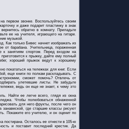
 на первом звонке. Воспользуйтесь своим
карточку и даже подарит пластинку в знак
 вернитесь обратно в комнату. Приладьте
вьте ее на учителя, играющего на гитаре.
ание музыкой.
д. Как только Бивес начнет изображать из
ее от барабана. Учительница, пораженная
е к занятиям спортом. Перед входом на
 приготовится к прыжку, дайте ему полный
збег, хороший прыжок ведут к хорошему
жно покататься на тележках для книг. Если
бой, еще книги по полкам раскладывать. С
астрономии, сможет помочь? Отвлечь от
подбирать улетевшие листы. Не забудьте
ележке, ведь он еще не знает, к чему это
ль. Найти ее легче всего, глядя из окна
олледжа. Чтобы полюбоваться обнаженной
рисовать для него фрукты, после чего он
за занавеской, где старшие классы рисуют
ть. Покажите его учителю, и он оценит по
а постирана. Осталось ее отнести в 105-ю
ность и поставит последний крестик. Да