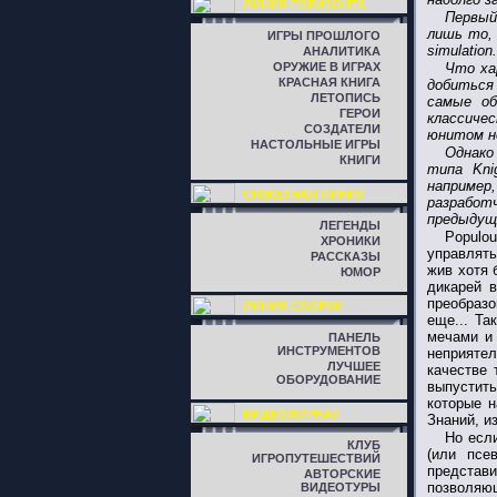
ЛИНИЯ ГОРИЗОНТА
Первый
лишь то, 
ИГРЫ ПРОШЛОГО
simulation.
АНАЛИТИКА
ОРУЖИЕ В ИГРАХ
Что ха
КРАСНАЯ КНИГА
добиться
ЛЕТОПИСЬ
самые об
ГЕРОИ
классичес
СОЗДАТЕЛИ
юнитом не
НАСТОЛЬНЫЕ ИГРЫ
Однако
КНИГИ
типа Kni
например
СЮЖЕТНАЯ ЛИНИЯ
разработ
предыдущ
ЛЕГЕНДЫ
Populo
ХРОНИКИ
управлять
РАССКАЗЫ
жив хотя 
ЮМОР
дикарей в
преобразо
ЛИНИЯ СБОРКИ
еще... Та
мечами и 
ПАНЕЛЬ
ИНСТРУМЕНТОВ
неприятел
ЛУЧШЕЕ
качестве 
ОБОРУДОВАНИЕ
выпустить
которые н
ВИДЕОЖУРНАЛ
Знаний, и
Но если
КЛУБ
(или псе
ИГРОПУТЕШЕСТВИЙ
представи
АВТОРСКИЕ
позволяющ
ВИДЕОТУРЫ