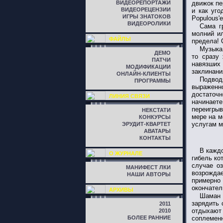
ВИДЕОРЕПОРТАЖИ
движок пе
ВИДЕОРЕЦЕНЗИИ
и как уго
ИГРЫ ЗНАТОКОВ
Populous'
ВИДЕОРОЛИКИ
Сама г
молний ил
ФАЙЛЫ
предела! 
Музыка
ДЕМО
то сразу
ПАТЧИ
навязших 
МОДИФИКАЦИИ
заклинани
ОНЛАЙН-КЛИЕНТЫ
Подвод
ПРОГРАММЫ
выраженн
достаточн
ЛИНИЯ СВЯЗИ
начинаете
переигрыв
НЕКСТАТИ
мере на м
КОНКУРСЫ
услугам м
ЭРУДИТ-КВАРТЕТ
АВАТАРЫ
КОНТАКТЫ
В кажд
О ЖУРНАЛЕ
гибель ко
случае о
МАНИФЕСТ ЛКИ
возрождае
НАШИ АВТОРЫ
примерно
окончател
АРХИВЫ
Шаман 
зарядить 
2011
отдыхают
2010
БОЛЕЕ РАННИЕ
соплеменн