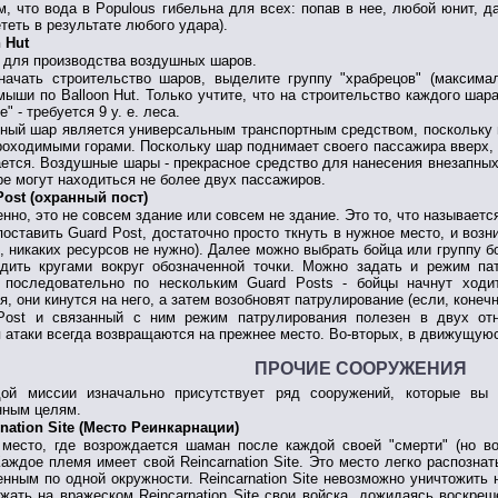
, что вода в Populous гибельна для всех: попав в нее, любой юнит, д
теть в результате любого удара).
 Hut
 для производства воздушных шаров.
начать строительство шаров, выделите группу "храбрецов" (максима
ыши по Balloon Hut. Только учтите, что на строительство каждого шара
" - требуется 9 у. е. леса.
ный шар является универсальным транспортным средством, поскольку м
роходимыми горами. Поскольку шар поднимает своего пассажира вверх, т
ется. Воздушные шары - прекрасное средство для нанесения внезапны
е могут находиться не более двух пассажиров.
Post (охранный пост)
нно, это не совсем здание или совсем не здание. Это то, что называетс
оставить Guard Post, достаточно просто ткнуть в нужное место, и возни
, никаких ресурсов не нужно). Далее можно выбрать бойца или группу бо
одить кругами вокруг обозначенной точки. Можно задать и режим па
 последовательно по нескольким Guard Posts - бойцы начнут ход
я, они кинутся на него, а затем возобновят патрулирование (если, конечн
Post и связанный с ним режим патрулирования полезен в двух от
 атаки всегда возвращаются на прежнее место. Во-вторых, в движущую
ПРОЧИЕ СООРУЖЕНИЯ
ой миссии изначально присутствует ряд сооружений, которые вы 
нным целям.
rnation Site (Место Реинкарнации)
 место, где возрождается шаман после каждой своей "смерти" (но во
Каждое племя имеет свой Reincarnation Site. Это место легко распозн
нным по одной окружности. Reincarnation Site невозможно уничтожить
жать на вражеском Reincarnation Site свои войска, дожидаясь воскре