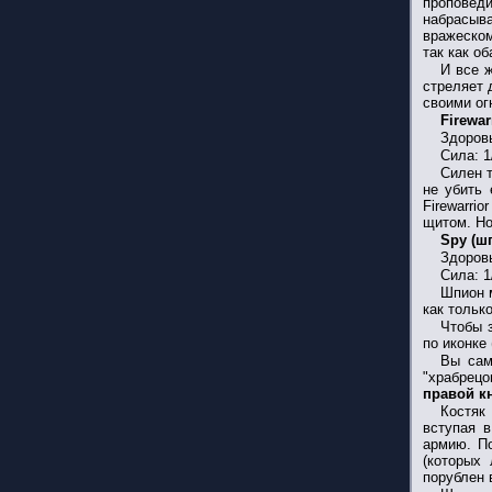
проповед
набрасыва
вражеском
так как о
И все ж
стреляет 
своими ог
Firewar
Здоровь
Сила: 1
Силен т
не убить 
Firewarri
щитом. Но
Spy (ш
Здоровь
Сила: 1
Шпион м
как тольк
Чтобы 
по иконке
Вы сам
"храбрецо
правой к
Костяк
вступая в
армию. По
(которых 
порублен 