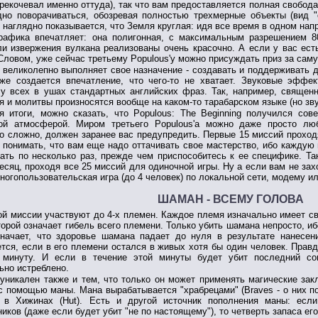
рекочевал именно оттуда), так что вам предоставляется полная свобод
дно поворачиваться, обозревая полностью трехмерные объекты (вид "о
е наглядно показывается, что Земля круглая: идя все время в одном напр
рафика впечатляет: она полигонная, с максимальным разрешением 8
и извержения вулкана реализованы очень красочно. А если у вас есть
Словом, уже сейчас третьему Populous'у можно присуждать приз за сам
 великолепно выполняет свое назначение - создавать и поддерживать д
 же создается впечатление, что чего-то не хватает. Звуковые эфф
у всех в ушах стандартных английских фраз. Так, например, священн
я и молитвы произносятся вообще на каком-то тарабарском языке (но зву
я итоги, можно сказать, что Populous: The Beginning получился сов
ой атмосферой. Миром третьего Populous'а можно даже просто любо
о сложно, должен заранее вас предупредить. Первые 15 миссий проход
 понимать, что вам еще надо оттачивать свое мастерство, ибо кажд
ать по несколько раз, прежде чем приспособитесь к ее специфике. Так
есяц, проходя все 25 миссий для одиночной игры. Ну а если вам не зах
ногопользовательская игра (до 4 человек) по локальной сети, модему ил
ШАМАН - ВСЕМУ ГОЛОВА
ой миссии участвуют до 4-х племен. Каждое племя изначально имеет св
торой означает гибель всего племени. Только убить шамана непросто, иб
значает, что здоровье шамана падает до нуля в результате нанесен
тся, если в его племени остался в живых хотя бы один человек. Правд
 минуту. И если в течение этой минуты будет убит последний со
ьно истреблено.
уникален также и тем, что только он может применять магические зак
с помощью маны. Мана вырабатывается "храбрецами" (Braves - о них по
 в Хижинах (Hut). Есть и другой источник пополнения маны: есл
иков (даже если будет убит "не по настоящему"), то четверть запаса ег