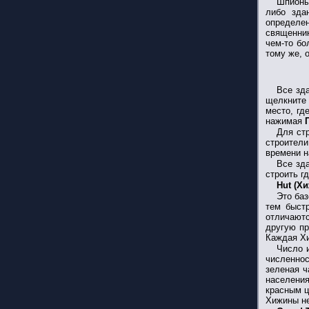
Шпионы
либо зда
определен
священник
чем-то бо
тому же, 
Все зда
щелкнит
место, гд
нажимая
Для стр
строители
времени н
Все зд
строить гд
Hut (Х
Это ба
тем быстр
отличаютс
другую пр
Каждая Хи
Число 
численнос
зеленая ч
населения
красным ц
Хижины не