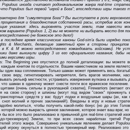
 Populous иногда считают родоначальником жанра real-time страте
что Populous был первой "игрой в Бога"; впоследствии игры такого
рактерно для "симуляторов Бога"? Вы выступаете в роли верховного 
 процветания и благоденствия собственной расы, истребив всех ко
щие указания: здесь выровнять участок земли, там навести мо
ком варианте (Populous 1, 2) вы не можете ни выбирать место для 
посредственно (не божеское это дело!)
 в последнее время классические каноны God-sim'а были изрядно по
ghts & Merchants, делающие заметный крен в стороны принципов 
, в K & M можно непосредственно командовать войсками). Не уст
чики даже выкинули цифру 3 из его официального названия, дабы н
ими версиями игры.
us: The Beginning уже опустился до полной детализации: вы можете вы
 каждым юнитом по отдельности. Вашим наместником на земле является
бы один ваш соплеменник. Только шаман может применять весь богатый
 свою веру, гипнотизировать неприятеля, бить врагов молниями, на
вывать рельеф местности, устраивать извержения вулкана и вызывать 
к что шаман в одиночку может снести почти все вражеское поселение
щитами (очень сильны в рукопашной схватке), Firewarriors (метают о
я на свою сторону) и шпионы (могут под видом "своих" проникнуть 
транспортных средств у вас будут лодки и воздушные шары (ах, как 
 сноп молний и прочих заклинаний!). Введены в игру и новые страт
адобно молиться, чтобы получить какой-либо бонус (но до этих Голо
з которой можно выкрасть ценное заклинание, которое знает ваш враг, но 
 бы все это было реализовано в привычной для real-time стратегий из
вдо-трехмерную) Землю, то при всех своих наработках третий Po
телей этого жанра. Совершенно уникальным явлением делает Populous
ий игроку окунуться в полностью трехмерный мир. Реализовано это 