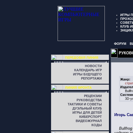
ИГРЫ 
ПРОХО
СОВЕТ
КЛУБ И
ЭНЦИК
ФОРУМ
В
РУКОВ
ПЕРЕДОВАЯ ЛИНИЯ
НОВОСТИ
КАЛЕНДАРЬ ИГР
ИГРЫ БУДУЩЕГО
РЕПОРТАЖИ
Жанр:
стра
Издател
ЛИНИЯ ФРОНТА
Bullfr
Систем
РЕЦЕНЗИИ
3D-у
РУКОВОДСТВА
ТАКТИКИ И СОВЕТЫ
ДУЭЛЬНЫЙ КЛУБ
ИГРЫ ДЛЯ ДЕТЕЙ
Игорь Са
КИБЕРСПОРТ
ВИДЕОЖУРНАЛ
КОДЫ
Bullfr
надолго з