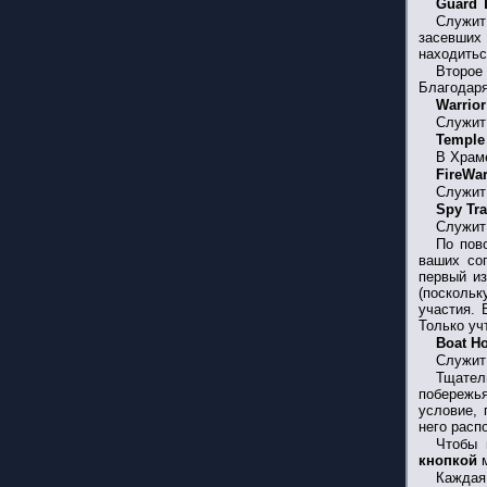
Guard 
Служит
засевших 
находитьс
Второе
Благодаря
Warrior
Служит 
Temple
В Храме
FireWar
Служит 
Spy Tra
Служит 
По пов
ваших со
первый из
(поскольк
участия. 
Только уч
Boat H
Служит
Тщател
побережья
условие, 
него расп
Чтобы 
кнопкой
м
Каждая