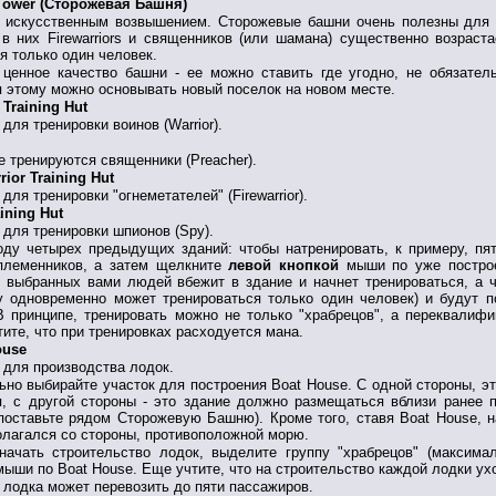
Tower (Сторожевая Башня)
 искусственным возвышением. Сторожевые башни очень полезны для о
в них Firewarriors и священников (или шамана) существенно возрас
я только один человек.
 ценное качество башни - ее можно ставить где угодно, не обязател
 этому можно основывать новый поселок на новом месте.
 Training Hut
для тренировки воинов (Warrior).
 тренируются священники (Preacher).
rior Training Hut
для тренировки "огнеметателей" (Firewarrior).
ining Hut
для тренировки шпионов (Spy).
оду четырех предыдущих зданий: чтобы натренировать, к примеру, пя
племенников, а затем щелкните
левой кнопкой
мыши по уже построе
 выбранных вами людей вбежит в здание и начнет тренироваться, а 
у одновременно может тренироваться только один человек) и будут 
В принципе, тренировать можно не только "храбрецов", а переквалифи
тите, что при тренировках расходуется мана.
ouse
 для производства лодок.
ьно выбирайте участок для построения Boat House. С одной стороны, э
, с другой стороны - это здание должно размещаться вблизи ранее 
поставьте рядом Сторожевую Башню). Кроме того, ставя Boat House, н
олагался со стороны, противоположной морю.
начать строительство лодок, выделите группу "храбрецов" (максима
ыши по Boat House. Еще учтите, что на строительство каждой лодки уход
 лодка может перевозить до пяти пассажиров.