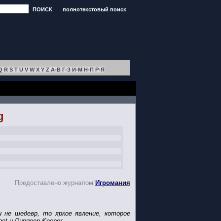
ПОИСК
полнотекстовый поиск
Q
R
S
T
U
V
W
X
Y
Z
А-В
Г-З
И-М
Н-П
Р-Я
g
Предоставлено журналом
Игромания
и не шедевр, то яркое явление, которое
et и Dungeon Keeper.