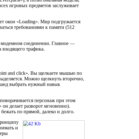
всех игровых предметов заслуживает
ет окон «Loading». Мир подгружается
иваться требованиями к памяти (512
на модемном соединении. Главное —
а входящего трафика.
t and click». Вы щелкаете мышью по
н выделяется. Можно щелкнуть вторично,
оманд выбрать нужный навык
 поворачивается персонаж при этом
 он делает разворот мгновенно).
 бежать по прямой, далеко и долго.
принципу
нимать и
меры