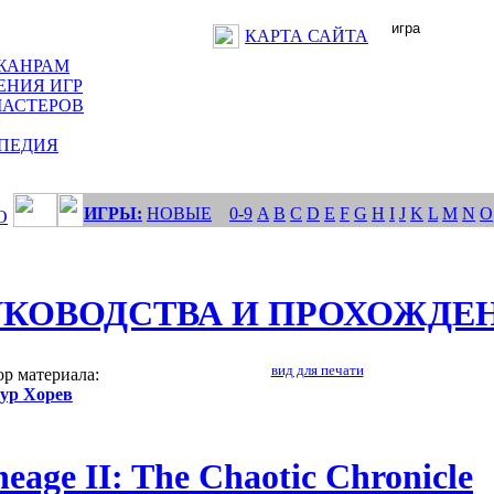
КАРТА САЙТА
ЖАНРАМ
ЕНИЯ ИГР
МАСТЕРОВ
ПЕДИЯ
ИГРЫ:
НОВЫЕ
0-9
A
B
C
D
E
F
G
H
I
J
K
L
M
N
O
О
УКОВОДСТВА И ПРОХОЖДЕ
вид для печати
р материала:
ур Хорев
neage II: The Chaotic Chronicle