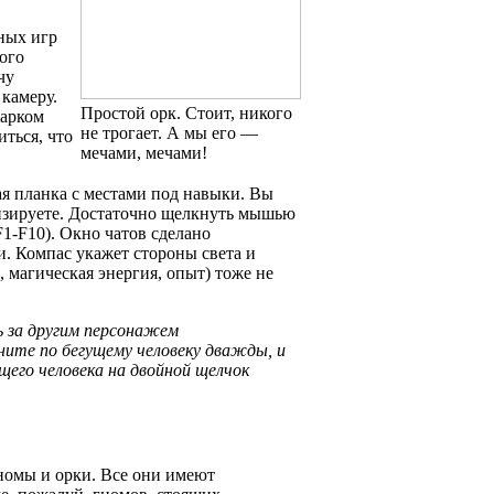
ных игр
кого
чу
 камеру.
Простой орк. Стоит, никого
жарком
не трогает. А мы его —
иться, что
мечами, мечами!
ая планка с местами под навыки. Вы
визируете. Достаточно щелкнуть мышью
-F10). Окно чатов сделано
. Компас укажет стороны света и
 магическая энергия, опыт) тоже не
 за другим персонажем
ните по бегущему человеку дважды, и
щего человека на двойной щелчок
гномы и орки. Все они имеют