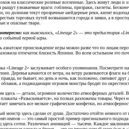
охож на классические ролевые вселенные. Здесь живут люди и э
 рыщут узнаваемые враги: гоблины, призраки, скелеты. Бескон
и, по долинам текут прозрачные шейдерные реки, кипят водопад
рестьях торговых путей возвышаются города и замки, а в прост
ые и опасные твари.
интересно:
как выяснилось, «Lineage 2» — это предыстория «Li
о событий первой игры.
ь азиатское происхождение игры можно разве что по лицам пер
аложила отпечаток близость Японии. Во всем остальном это п
ка «Lineage 2» заслуживает особого упоминания. Посмотрите на
нии. Деревья качаются от ветра, на ветру развеваются флаги на
, правда, не бывает, но день и ночь, как положено, сменяют дру
 облаков, а поджидающие игроков монстры бродят по окрестност
м здесь — детали, огромное количество атмосферных деталей. В
 плакаты «Разыскивается», на полках разложены товары. Через 
тает замечать все мелкие графические конфетки, но атмосфернос
й монстр здесь сделан от души. Достаточно отойти немного от 
нят-импов — это самый простой пример оригинального подхода
 здесь сотни. Различных анимаций — тысячи. Каждое заклинан
купленная одежда и броня — это не просто новый скин (как в «E