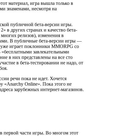
этот материал, игра вышла только в
ми знаменами, несмотря на
ьской публичной бета-версии игры.
2» в других странах и качество бета-
е многих релизов), изменения в
ыми. В публичные бета-версии игры —
— уже играет поклонники MMORPG со
ть «бесплатными завлекательными
ние в них представлены на все сто
участие в бета-тестировании не надо, от
боя.
сии речи пока не идет. Хочется
у «Anarchy Online». Пока этого не
 адреса зарубежных интернет-магазинов.
 первой части игры. Во многом этот