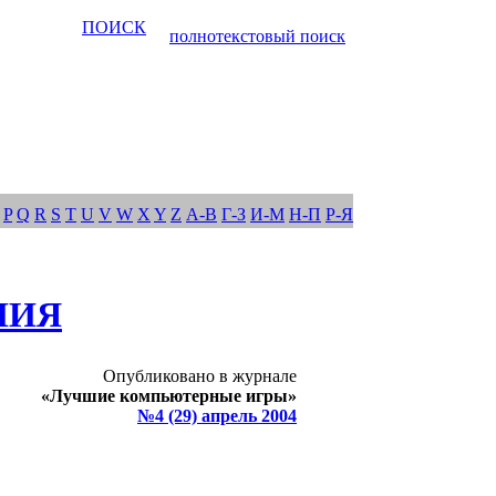
ПОИСК
полнотекстовый поиск
P
Q
R
S
T
U
V
W
X
Y
Z
А-В
Г-З
И-М
Н-П
Р-Я
НИЯ
Опубликовано в журнале
«Лучшие компьютерные игры»
№4 (29) апрель 2004