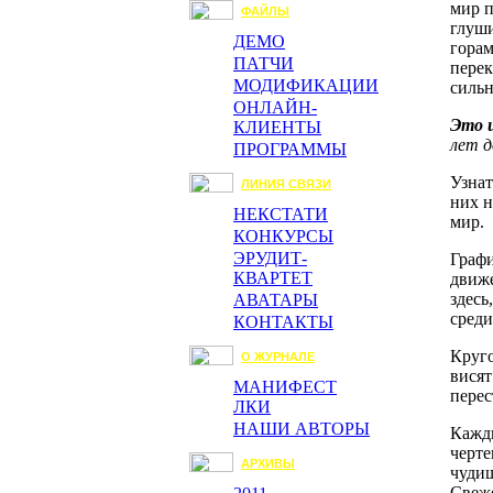
мир п
ФАЙЛЫ
глуши
ДЕМО
горам
ПАТЧИ
перек
МОДИФИКАЦИИ
сильн
ОНЛАЙН-
Это 
КЛИЕНТЫ
лет д
ПРОГРАММЫ
Узнат
ЛИНИЯ СВЯЗИ
них н
НЕКСТАТИ
мир.
КОНКУРСЫ
ЭРУДИТ-
Графи
КВАРТЕТ
движе
здесь
АВАТАРЫ
среди
КОНТАКТЫ
Круго
О ЖУРНАЛЕ
висят
МАНИФЕСТ
перес
ЛКИ
НАШИ АВТОРЫ
Кажды
черте
АРХИВЫ
чудищ
Свеже