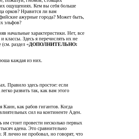
е, пожалуй, гномов, стоящих
них ощущениях. Кем вы себя больше
да орков? Нравится ли вам
ьфийские ажурные города? Может быть,
ых эльфов?
няв начальные характеристики. Нет, все
и классы. Здесь я перечислять их не
(см. раздел «
ДОПОЛНИТЕЛЬНО:
роша каждая из них.
х. Правило здесь простое: если
егко развить так, как вам этого
я Каин, как рабов гигантов. Когда
влиятельных сил на континенте Аден.
 им стоит провести несколько первых
 тысяч адена. Это сравнительно
 Я лично не пробовал, но говорят, что