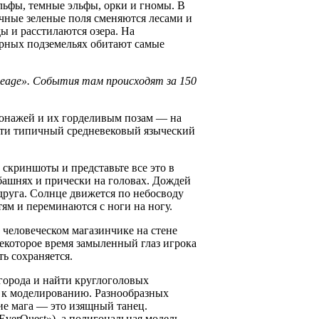
льфы, темные эльфы, орки и гномы. В
ечные зеленые поля сменяются лесами и
ы и расстилаются озера. На
орных подземельях обитают самые
neage». События там происходят за 150
сонажей и их горделивым позам — на
очти типичный средневековый языческий
 скриншоты и представьте все это в
 башнях и прически на головах. Дождей
г друга. Солнце движется по небосводу
ям и переминаются с ноги на ногу.
 человеческом магазинчике на стене
некоторое время замыленный глаз игрока
ть сохраняется.
города и найти круглоголовых
 к моделированию. Разнообразных
ие мага — это изящный танец.
verQuest»), а полигональная модель,