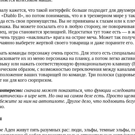
алу кажется, что такой интерфейс больше подходит для двухмер
 «Diablo II», но потом понимаешь, что и в трехмерном мире у та
да есть свои преимущества. Вы не привязаны к глазам или к пле
нажа. Вы можете посылать его в любую сторону, не поворачивая
ец, игра становится зрелищней. Недостатки тут тоже есть — в 
чень трудно «накликать» врага на острие меча. Может так получ
чаянно выберете жертвой своего товарища и даже пораните его.
ать команды персонажу очень просто. Для этого есть специальн
аскиваете их из меню персонажа на планку, а потом легко акти
выку или нажать соответствующую функциональную клавишу (F1
ическим образом, с возможностью переключения между каналами
положение ваших товарищей по команде. Три полоски (здоровье,
т ни для кого сюрпризом.
интересно:
сначала может показаться, что функции «следовать
атически» в игре нет. Но она на самом деле есть. Просто щелк
бежите за ним на автопилоте. Другое дело, что подловить бегу
но.
ы
е Аден живут пять разумных рас: люди, эльфы, темные эльфы, 