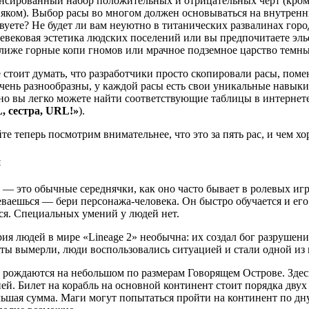
нсированный набор положительных и отрицательных черт (кром
яком). Выбор расы во многом должен основываться на внутрен
вуете? Не будет ли вам неуютно в титанических развалинах горо
евековая эстетика людских поселений или вы предпочитаете эл
лиже горные копи гномов или мрачное подземное царство темн
 стоит думать, что разработчики просто скопировали расы, поме
чень разнообразны, у каждой расы есть свои уникальные навыки 
 но вы легко можете найти соответствующие таблицы в интернете 
, сестра, URL!»
).
те теперь посмотрим внимательнее, что это за пять рас, и чем хо
и
— это обычные середнячки, как оно часто бывает в ролевых игра
ваешься — бери персонажа-человека. Он быстро обучается и его л
ся. Специальных умений у людей нет.
ия людей в мире «Lineage 2» необычна: их создал бог разрушени
ты вымерли, люди воспользовались ситуацией и стали одной из 
рождаются на небольшом по размерам Говорящем Острове. Здесь
ей. Билет на корабль на основной континент стоит порядка двух
ьшая сумма. Маги могут попытаться пройти на континент по дну.