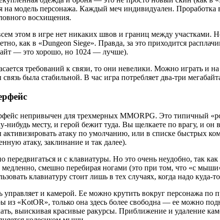
я на модель персонажа. Каждый меч индивидуален. Проработка 
ловного восхищения.
сем этом в игре нет никаких швов и границ между участками. Н
етно, как в «Dungeon Siege». Правда, за это приходится расплач
айт — это хорошо, но 1024 — лучше).
асается требований к связи, то они невелики. Можно играть и 
 связь была стабильной. В час игра потребляет два-три мегабайт
ерфейс
рфейс непривычен для трехмерных MMORPG. Это типичный «poin
у-нибудь месту, и герой бежит туда. Вы щелкаете по врагу, и о
 активизировать атаку по умолчанию, или в списке быстрых к
енную атаку, заклинание и так далее).
 передвигаться и с клавиатуры. Но это очень неудобно, так как
 медленно, смешно перебирая ногами (это при том, что «с мыши»
ьзовать клавиатуру стоит лишь в тех случаях, когда надо куда-то
управляет и камерой. Ее можно крутить вокруг персонажа по 
ы из «KotOR», только она здесь более свободна — ее можно под
ать, выискивая красивые ракурсы. Приближение и удаление ка
лняется колесиком мыши.