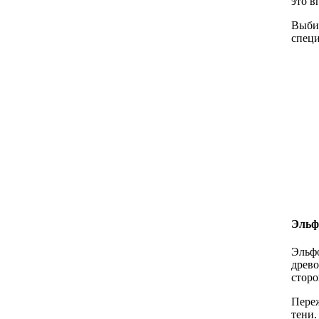
это в
Выбир
специ
Эль
Эльфо
древо
стор
Переж
тени.