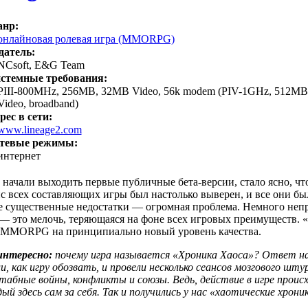
нр:
онлайновая ролевая игра (MMORPG)
датель:
NCsoft, E&G Team
стемные требования:
PIII-800MHz, 256MB, 32MB Video, 56k modem (PIV-1GHz, 512M
Video, broadband)
рес в сети:
www.lineage2.com
тевые режимы:
интернет
 начали выходить первые публичные бета-версии, стало ясно, чт
с всех составляющих игры был настолько выверен, и все они бы
е существенные недостатки — огромная проблема. Немного неп
— это мелочь, теряющаяся на фоне всех игровых преимуществ. «L
 MMORPG на принципиально новый уровень качества.
интересно:
почему игра называется «Хроника Хаоса»? Ответ н
и, как игру обозвать, и провели несколько сеансов мозгового шт
абные войны, конфликты и союзы. Ведь, действие в игре проис
й здесь сам за себя. Так и получились у нас «хаотические хрони