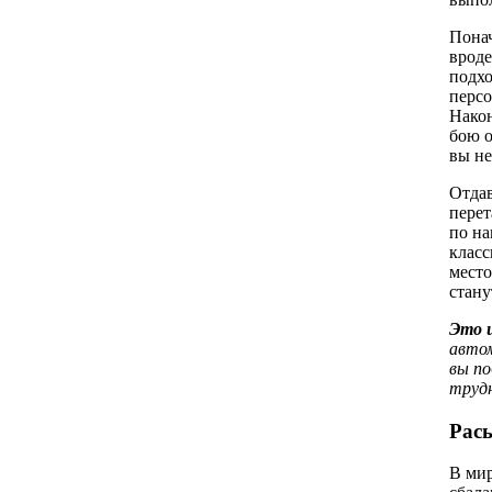
Понач
вроде
подхо
персо
Након
бою о
вы не
Отдав
перет
по на
класс
место
стану
Это 
автом
вы по
труд
Рас
В мир