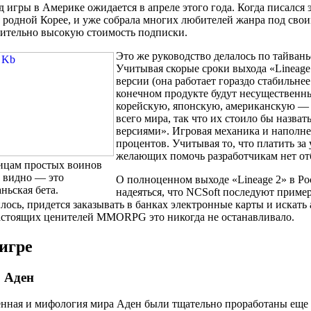
 игры в Америке ожидается в апреле этого года. Когда писался 
 родной Корее, и уже собрала многих любителей жанра под свои
ительно высокую стоимость подписки.
Это же руководство делалось по тайван
Учитывая скорые сроки выхода «Lineage 
версии (она работает гораздо стабильне
конечном продукте будут несущественн
корейскую, японскую, американскую 
всего мира, так что их стоило бы назва
версиями». Игровая механика и наполне
процентов. Учитывая то, что платить за 
желающих помочь разработчикам нет от
ицам простых воинов
у видно — это
О полноценном выходе «Lineage 2» в Рос
ньская бета.
надеяться, что NCSoft последуют пример
лось, придется заказывать в банках электронные карты и искать
астоящих ценителей MMORPG это никогда не останавливало.
игре
 Аден
нная и мифология мира Аден были тщательно проработаны еще в