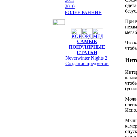
2011
одета
2010
безус
БОЛЕЕ РАННИЕ
При в
незам
мегаб
САМЫЕ
Что к
ПОПУЛЯРНЫЕ
чтобы
СТАТЬИ
Neverwinter Nights 2:
Инт
Cоздание предметов
Инте
каком
чтобы
(усил
Можно
очень
Испол
Мышь 
камер
опуск
выпо