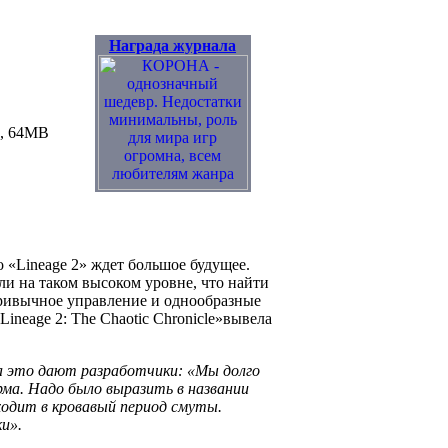
Награда журнала
B, 64MB
о «Lineage 2» ждет большое будущее.
ли на таком высоком уровне, что найти
ривычное управление и однообразные
ineage 2: The Chaotic Chronicle»вывела
а это дают разработчики: «Мы долго
урма. Надо было выразить в названии
ходит в кровавый период смуты.
ки».