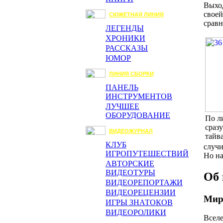
Выход
своей
СЮЖЕТНАЯ ЛИНИЯ
сравн
ЛЕГЕНДЫ
ХРОНИКИ
РАССКАЗЫ
ЮМОР
ЛИНИЯ СБОРКИ
ПАНЕЛЬ
ИНСТРУМЕНТОВ
ЛУЧШЕЕ
ОБОРУДОВАНИЕ
По л
сраз
ВИДЕОЖУРНАЛ
тайва
КЛУБ
случи
ИГРОПУТЕШЕСТВИЙ
Но н
АВТОРСКИЕ
ВИДЕОТУРЫ
Об 
ВИДЕОРЕПОРТАЖИ
ВИДЕОРЕЦЕНЗИИ
Мир
ИГРЫ ЗНАТОКОВ
ВИДЕОРОЛИКИ
Вселе