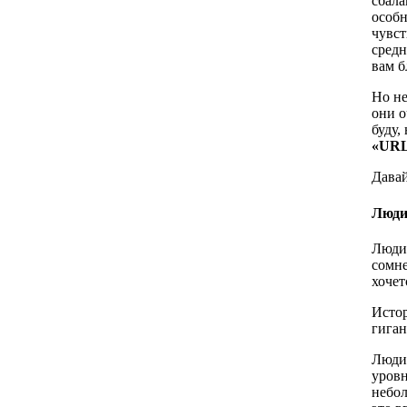
сбала
особн
чувст
средн
вам б
Но не
они о
буду,
«URL
Давай
Люд
Люди 
сомне
хочет
Истор
гиган
Люди 
уровн
небол