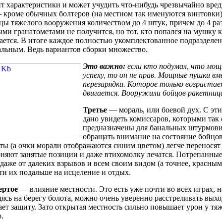
т характеристики и может учудить что-нибудь чрезвычайно вред
 кроме обычных болтеров (на местном так именуются винтовки)
цы тяжелого вооружения количеством до 4 штук, причем до 4 ра
ми гранатометами не получится, но тот, кто попался на мушку к
ается. В итоге каждое полностью укомплектованное подразделе
льным. Ведь вариантов сборки множество.
Это важно:
если кто подумал, что мо
успеху, то он не прав. Мощные пушки в
перезарядки. Которое только возраста
двигается. Вооружили бойцов ракетниц
Третье
— мораль, или боевой дух. С эти
дано увидеть комиссаров, которыми так 
предназначены для банальных штурмовик
обращать внимание на состояние бойцо
ты (а очки морали отображаются синим цветом) легче переносят 
няют занятые позиции и даже втихомолку лечатся. Потрепанные
даже от далеких взрывов и всем своим видом (а точнее, красны
ти их подальше на исцеление и отдых.
ертое
— влияние местности. Это есть уже почти во всех играх, 
ясь на берегу болота, можно очень уверенно расстреливать выхо
ет защиту. Зато открытая местность сильно повышает урон у тя
.