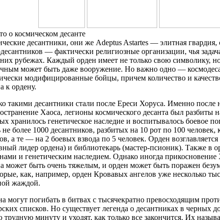
то о космическом десанте
ческие десантники, они же Adeptus Astartes — элитная гвардия
десантников — фактически религиозные организации, чья задач
них рубежах. Каждый орден имеет не только свою символику, но
чным может быть даже вооружение. Но важно одно — космодес
ически модифицированные бойцы, причем количество и качеств
а к ордену.
о такими десантники стали после Ереси Хоруса. Именно после 
остранение Хаоса, легионы космического десанта был разбиты н
ых хранилось генетическое наследие и воспитывалось боевое п
 не более 1000 десантников, разбитых на 10 рот по 100 человек, 
ов, а те — на 2 боевых взвода по 5 человек. Орден возглавляетс
вный лидер ордена) и библиотекарь (мастер-псионик). Также в о
ами и генетическим наследием. Однако иногда прикосновение 
а может быть очень тяжелым, и орден может быть поражен безу
орые, как, например, орден Кровавых ангелов уже несколько ты
ной жаждой.
а могут погибать в битвах с тысячекратно превосходящим прот
ских списков. Но существует легенда о десантниках в черных до
 трудную минуту и уходят, как только все закончится. Их назы