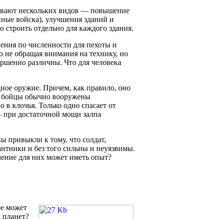
бывают нескольких видов — повышение
ные войска), улучшения зданий и
 строить отдельно для каждого здания.
чения по численности для пехоты и
о не обращая внимания на технику, но
ершенно различны. Что для человека
ное оружие. Причем, как правило, оно
е бойцы обычно вооружены
 в клочья. Только одно спасает от
 при достаточной мощи залпа
вы привыкли к тому, что солдат,
антники и без того сильны и неуязвимы.
чение для них может иметь опыт?
ее может
х планет?