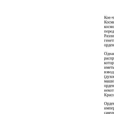
Кое-ч
Косми
космо
перед
Разли
генет
орден
Однак
распр
котор
иметь
взвод
(духо
машин
орден
некот
Крас
Орден
импер
самую