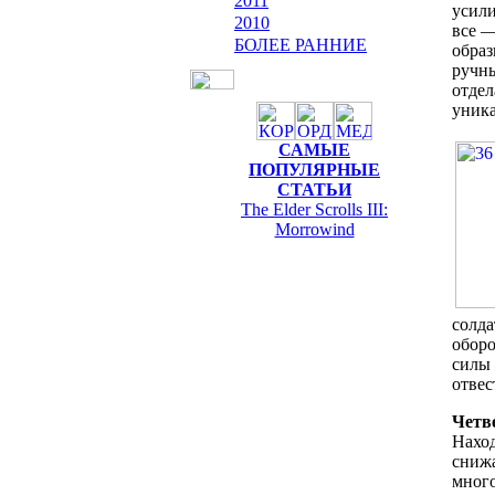
2011
усили
2010
все —
БОЛЕЕ РАННИЕ
образ
ручны
отдел
уника
САМЫЕ
ПОПУЛЯРНЫЕ
СТАТЬИ
The Elder Scrolls III:
Morrowind
солда
оборо
силы 
отвес
Четв
Наход
снижа
много