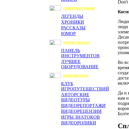
Don't 
СЮЖЕТНАЯ ЛИНИЯ
Косм
ЛЕГЕНДЫ
Люди,
ХРОНИКИ
люди 
РАССКАЗЫ
элеме
ЮМОР
Десан
потре
ЛИНИЯ СБОРКИ
проис
ПАНЕЛЬ
упоми
ИНСТРУМЕНТОВ
ЛУЧШЕЕ
Во вс
ОБОРУДОВАНИЕ
время
созда
ВИДЕОЖУРНАЛ
доста
включ
КЛУБ
ИГРОПУТЕШЕСТВИЙ
Да и 
АВТОРСКИЕ
вам н
ВИДЕОТУРЫ
подра
ВИДЕОРЕПОРТАЖИ
ворон
ВИДЕОРЕЦЕНЗИИ
Болте
ИГРЫ ЗНАТОКОВ
ВИДЕОРОЛИКИ
Сп