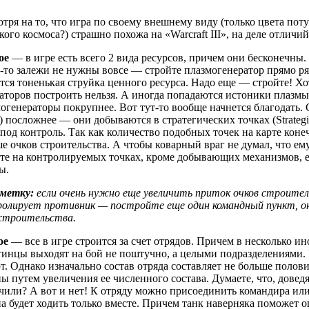
тря на то, что игра по своему внешнему виду (только цвета пот
кого космоса?) страшно похожа на «Warcraft III», на деле отличи
ое
— в игре есть всего 2 вида ресурсов, причем они бесконечны. 
-то залежи не нужны вовсе — стройте плазмогенератор прямо ряд
тся тоненькая струйка ценного ресурса. Надо еще — стройте! Хо
аторов построить нельзя. А иногда попадаются истоники плазмы
огенераторы покрупнее. Вот тут-то вообще начнется благодать. С 
s) посложнее — они добываются в стратегических точках (Strategi
 под контроль. Так как количество подобных точек на карте коне
е очков строительства. А чтобы коварный враг не думал, что ем
те на контролируемых точках, кроме добывающих механизмов, 
ы.
аметку:
если очень нужно еще увеличить приток очков строител
олирует противник — постройте еще один командный пункт, о
 строительства.
ое
— все в игре строится за счет отрядов. Причем в несколько и
инцы выходят на бой не поштучно, а целыми подразделениями.
. Однако изначально состав отряда составляет не больше поло
ы путем увеличения ее численного состава. Думаете, что, довед
чили? А вот и нет! К отряду можно присоединить командира или
а будет ходить только вместе. Причем танк наверняка поможет о