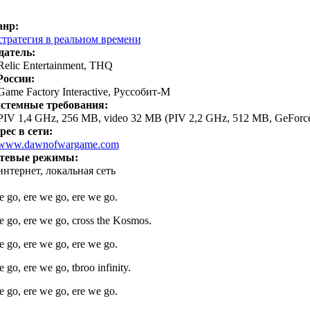
нр:
стратегия в реальном времени
датель:
Relic Entertainment, THQ
России:
Game Factory Interactive, Руссобит-М
стемные требования:
PIV 1,4 GHz, 256 MB, video 32 MB (PIV 2,2 GHz, 512 MB, GeForc
рес в сети:
www.dawnofwargame.com
тевые режимы:
интернет, локальная сеть
e go, ere we go, ere we go.
e go, ere we go, cross the Kosmos.
e go, ere we go, ere we go.
 go, ere we go, tbroo infinity.
e go, ere we go, ere we go.