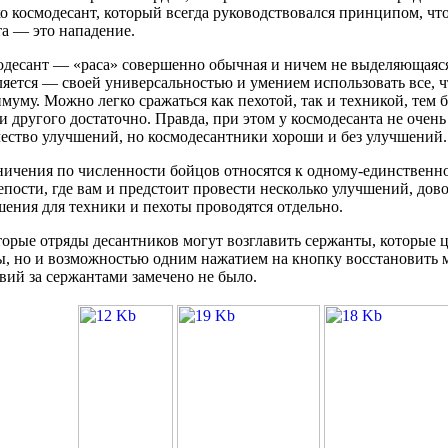
о космодесант, который всегда руководствовался принципом, чт
а — это нападение.
десант — «раса» совершенно обычная и ничем не выделяющаяся.
яется — своей универсальностью и умением использовать все, чт
муму. Можно легко сражаться как пехотой, так и техникой, тем б
 и другого достаточно. Правда, при этом у космодесанта не очен
ество улучшений, но космодесантники хороши и без улучшений.
ичения по численности бойцов относятся к одному-единственн
пости, где вам и предстоит провести несколько улучшений, дов
ения для техники и пехоты проводятся отдельно.
орые отряды десантников могут возглавить сержанты, которые ц
, но и возможностью одним нажатием на кнопку восстановить м
вий за сержантами замечено не было.