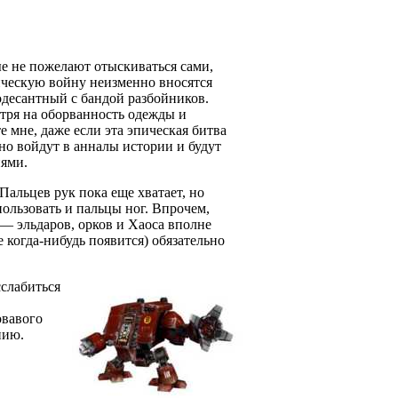
ые не пожелают отыскиваться сами,
ическую войну неизменно вносятся
одесантный с бандой разбойников.
отря на оборванность одежды и
е мне, даже если эта эпическая битва
но войдут в анналы истории и будут
иями.
альцев рук пока еще хватает, но
пользовать и пальцы ног. Впрочем,
— эльдаров, орков и Хаоса вполне
е когда-нибудь появится) обязательно
слабиться
овавого
нию.