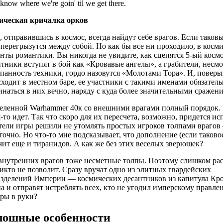
know where we're goin' til we get there.
ическая кричалка орков
 отправившись в космос, всегда найдут себе врагов. Если таков
перегрызутся между собой. Но как бы все ни проходило, в косм
нты романтики. Вы никогда не увидите, как сцепятся 5-ый косм
тники вступят в бой как «Кровавые ангелы», а грабители, несм
панность техники, гордо назовутся «Молотами Тора». И, поверьт
ходит в местном баре, ее участники с такими именами обязатель
наться в них вечно, наряду с куда более значительными сражен
еленной Warhammer 40к со внешними врагами полный порядок. П
-то идет. Так что скоро для их пересчета, возможно, придется ис
тели игры решили не утомлять простых игроков толпами врагов 
точно. Но что-то мне подсказывает, что дополнение (если таково
ит еще и тиранидов. А как же без этих веселых зверюшек?
внутренних врагов тоже несметные толпы. Поэтому слишком рас
икто не позволит. Сразу вручат одно из элитных гвардейских
зделений Империи — космических десантников из капитула Кр
а и отправят истреблять всех, кто не угодил имперскому правле
ры в руки?
лошные особенности