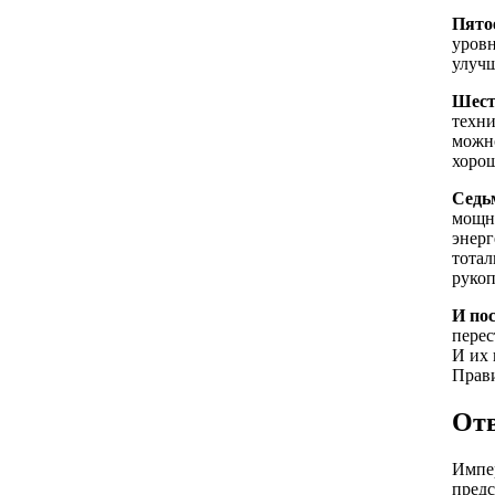
Пято
уровн
улучш
Шест
техни
можно
хорош
Седь
мощне
энерг
тотал
рукоп
И по
перес
И их 
Прави
Отв
Импер
предс