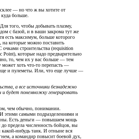
усклее — но что ж вы хотите от
й куда больше.
Для того, чтобы добывать плазму,
ом с базой, и в ваши закрома тут же
тя есть максимум, больше которого
, на которые можно поставить
очками строительства (requisition
c Point), которые надо предварительно
чно, то, чем их у вас больше — тем
у может хоть что-то перепасть —
еще и пулеметы. Или, что еще лучше —
ьства, а все источники безнадежно
н и будет понемножку генерировать
ном, чем обычно, понимании.
 И этими самыми подразделениями и
вины. Есть деньги — повышаем мощь
я до предела численность бойцов, вы
 какой-нибудь танк. И отныне вся
гнем, а командир повысит боевой дух,