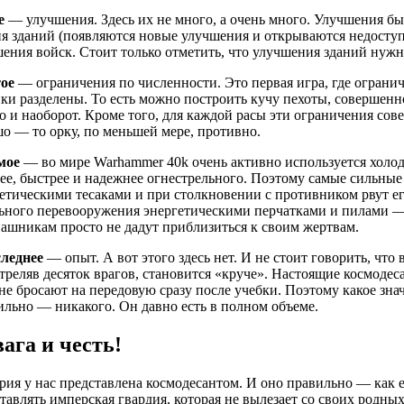
е
— улучшения. Здесь их не много, а очень много. Улучшения 
я зданий (появляются новые улучшения и открываются недоступ
ения войск. Стоит только отметить, что улучшения зданий нужно
ое
— ограничения по численности. Это первая игра, где ограни
ки разделены. То есть можно построить кучу пехоты, совершенн
 и наоборот. Кроме того, для каждой расы эти ограничения сов
о — то орку, по меньшей мере, противно.
мое
— во мире Warhammer 40k очень активно используется холод
е, быстрее и надежнее огнестрельного. Поэтому самые сильны
етическими тесаками и при столкновении с противником рвут его
ьного перевооружения энергетическими перчатками и пилами —
ашникам просто не дадут приблизиться к своим жертвам.
следнее
— опыт. А вот этого здесь нет. И не стоит говорить, что 
треляв десяток врагов, становится «круче». Настоящие космодес
не бросают на передовую сразу после учебки. Поэтому какое зна
льно — никакого. Он давно есть в полном объеме.
ага и честь!
ия у нас представлена космодесантом. И оно правильно — как 
тавлять имперская гвардия, которая не вылезает со своих родны