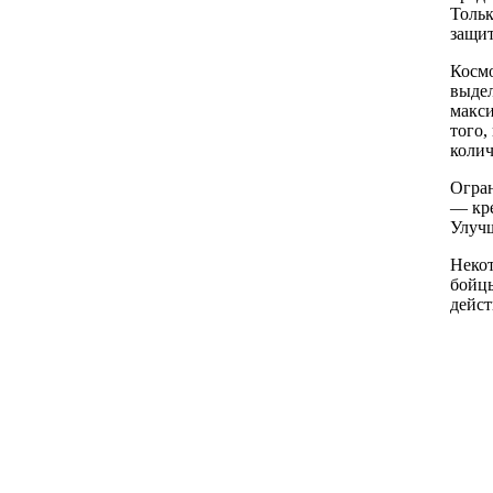
Тольк
защит
Космо
выдел
макси
того,
колич
Огран
— кре
Улучш
Некот
бойцы
дейст