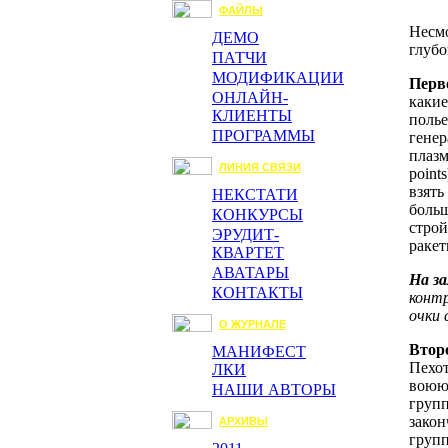
ФАЙЛЫ
Несмо
ДЕМО
глубо
ПАТЧИ
МОДИФИКАЦИИ
Перв
ОНЛАЙН-
какие
КЛИЕНТЫ
полье
ПРОГРАММЫ
генер
плазм
ЛИНИЯ СВЯЗИ
point
взять
НЕКСТАТИ
больш
КОНКУРСЫ
строй
ЭРУДИТ-
ракет
КВАРТЕТ
АВАТАРЫ
На з
КОНТАКТЫ
контр
очки
О ЖУРНАЛЕ
Втор
МАНИФЕСТ
Пехот
ЛКИ
воюют
НАШИ АВТОРЫ
групп
закон
АРХИВЫ
групп