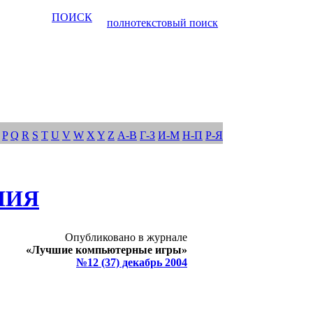
ПОИСК
полнотекстовый поиск
P
Q
R
S
T
U
V
W
X
Y
Z
А-В
Г-З
И-М
Н-П
Р-Я
НИЯ
Опубликовано в журнале
«Лучшие компьютерные игры»
№12 (37) декабрь 2004