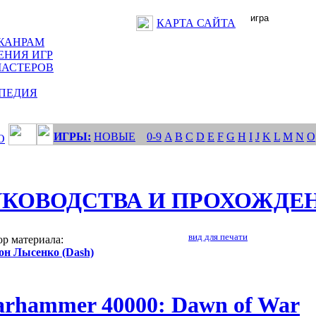
КАРТА САЙТА
ЖАНРАМ
ЕНИЯ ИГР
МАСТЕРОВ
ПЕДИЯ
ИГРЫ:
НОВЫЕ
0-9
A
B
C
D
E
F
G
H
I
J
K
L
M
N
O
О
УКОВОДСТВА И ПРОХОЖДЕ
вид для печати
р материала:
он Лысенко (Dash)
rhammer 40000: Dawn of War