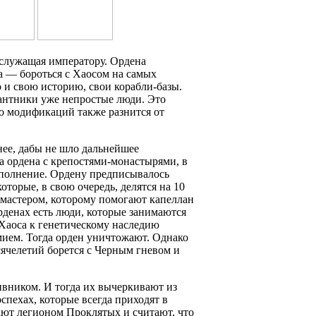
, служащая императору. Ордена
а — бороться с Хаосом на самых
 и свою историю, свои корабли-базы.
антники уже непростые люди. Это
о модификаций также разнится от
нее, дабы не шло дальнейшее
а ордена с крепостями-монастырями, в
ополнение. Ордену предписывалось
которые, в свою очередь, делятся на 10
я мастером, которому помогают капеллан
рденах есть люди, которые занимаются
Хаоса к генетическому наследию
мием. Тогда орден уничтожают. Однако
сячелетий борется с Черным гневом и
ивником. И тогда их вычеркивают из
спехах, которые всегда приходят в
вают легионом Проклятых и считают, что