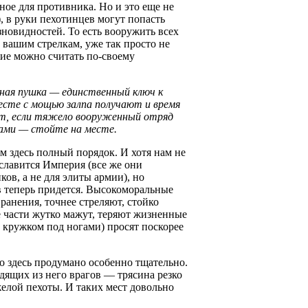
ное для противника. Но и это еще не
, в руки пехотинцев могут попасть
зновидностей. То есть вооружить всех
 вашим стрелкам, уже так просто не
ние можно считать по-своему
щная пушка — единственный ключ к
месте с мощью залпа получают и время
ет, если тяжело вооруженный отряд
ами — стойте на месте.
м здесь полный порядок. И хотя нам не
славится Империя (все же они
ов, а не для элиты армии), но
в теперь придется. Высокоморальные
ранения, точнее стреляют, стойко
 части жутко мажут, теряют жизненные
м кружком под ногами) просят поскорее
но здесь продумано особенно тщательно.
дящих из него врагов — трясина резко
желой пехоты. И таких мест довольно