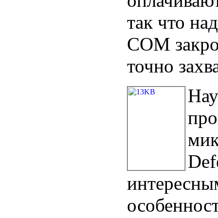
оплачивают
так что на
COM закро
точно захв
Нау
про
мик
Def
интересны
особенност