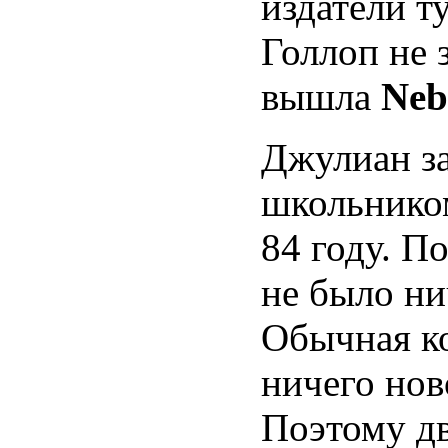
издатели т
Голлоп не 
вышла
Neb
Джулиан за
школьником
84 году. По
не было ни
Обычная ко
ничего нов
Поэтому д