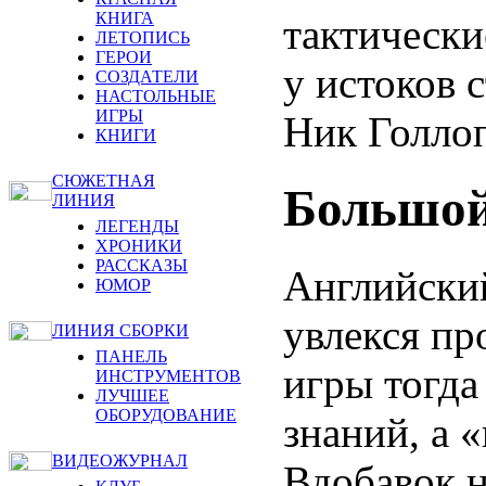
КНИГА
тактически
ЛЕТОПИСЬ
ГЕРОИ
у истоков 
СОЗДАТЕЛИ
НАСТОЛЬНЫЕ
ИГРЫ
Ник Голлоп
КНИГИ
СЮЖЕТНАЯ
Большой
ЛИНИЯ
ЛЕГЕНДЫ
ХРОНИКИ
РАССКАЗЫ
Английски
ЮМОР
увлекся пр
ЛИНИЯ СБОРКИ
ПАНЕЛЬ
игры тогда
ИНСТРУМЕНТОВ
ЛУЧШЕЕ
ОБОРУДОВАНИЕ
знаний, а 
ВИДЕОЖУРНАЛ
Вдобавок н