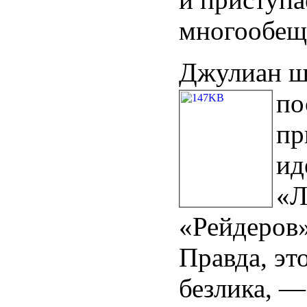
многообещ
Джулиан ше
по
пр
ид
«Л
«Рейдеров»
Правда, это
безлика, —