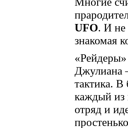
Многие сч
прародител
UFO
. И н
знакомая к
«Рейдеры» 
Джулиана 
тактика. В
каждый из
отряд и ид
простенько