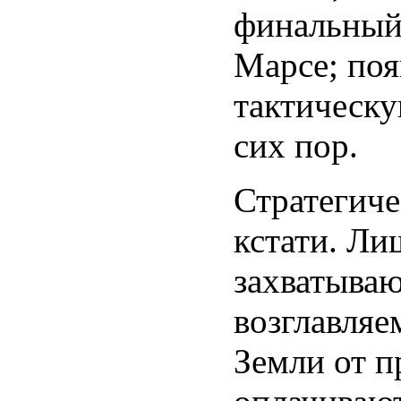
финальный 
Марсе; поя
тактическу
сих пор.
Стратегич
кстати. Ли
захватываю
возглавляе
Земли от п