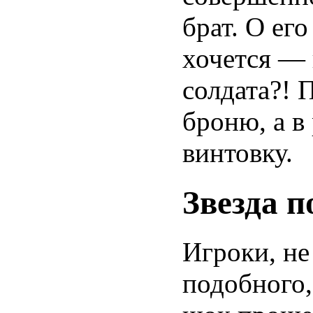
брат. О ег
хочется — 
солдата?! 
броню, а в
винтовку.
Звезда п
Игроки, не
подобного,