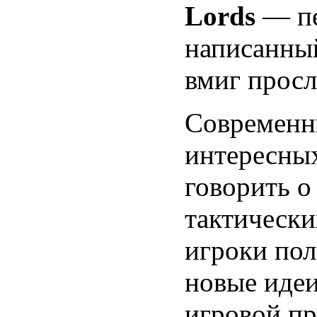
Lords
— пе
написанны
вмиг просл
Современны
интересных
говорить о
тактически
игроки пол
новые идеи
игровой пр