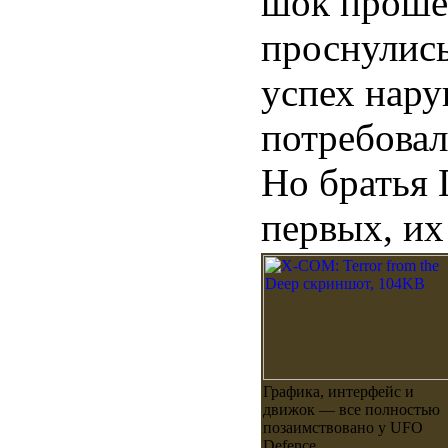
шок прошел
проснулись
успех нару
потребова
Но братья 
первых, их
Графика, интерфейс и
движок — все полностью
позаимствовано у UFO
Defence.