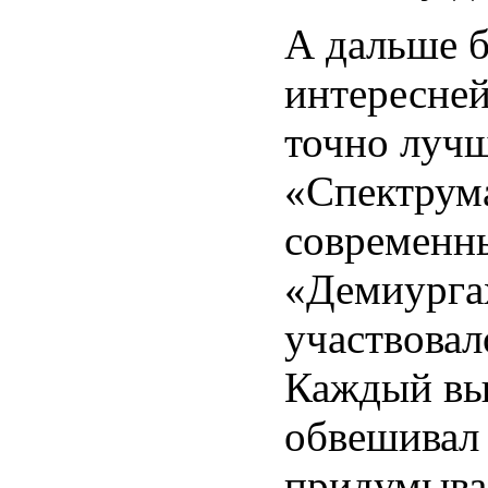
А дальше 
интересне
точно лучш
«Спектрум
современн
«Демиургах
участвовал
Каждый вы
обвешивал 
придумывал