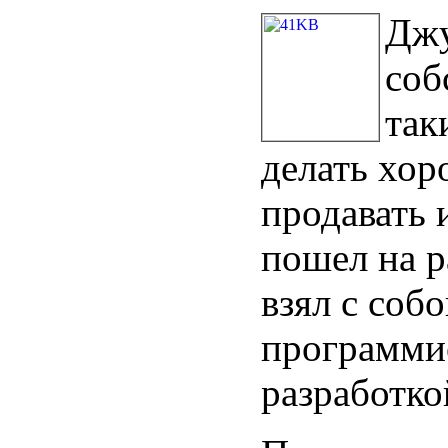
Джу
соб
так
делать хор
продавать 
пошел на р
взял с соб
программис
разработко