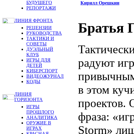
БУДУЩЕГО
Кирилл Орешкин
РЕПОРТАЖИ
ЛИНИЯ ФРОНТА
Братья 
РЕЦЕНЗИИ
РУКОВОДСТВА
ТАКТИКИ И
СОВЕТЫ
Тактически
ДУЭЛЬНЫЙ
КЛУБ
радуют игр
ИГРЫ ДЛЯ
ДЕТЕЙ
КИБЕРСПОРТ
привычным
ВИДЕОЖУРНАЛ
КОДЫ
в этом куч
ЛИНИЯ
проектов. 
ГОРИЗОНТА
ИГРЫ
ПРОШЛОГО
фраза: «игр
АНАЛИТИКА
ОРУЖИЕ В
Storm» лиш
ИГРАХ
КРАСНАЯ