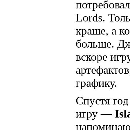
потребовал
Lords. Тол
краше, а к
больше. Дж
вскоре игр
артефактов
графику.
Спустя год
игру —
Isl
напоминаю