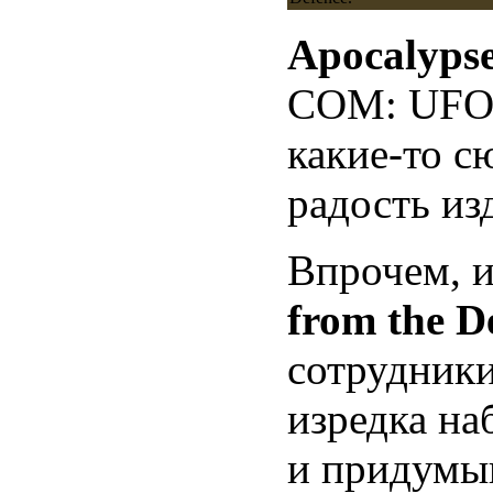
Apocalyps
COM: UFO 
какие-то с
радость из
Впрочем, 
from the 
сотрудники
изредка на
и придумыв