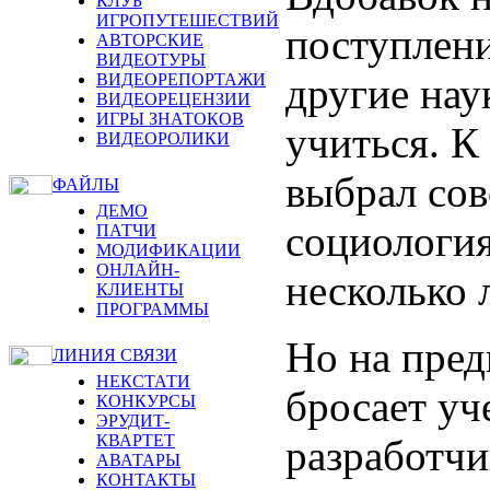
КЛУБ
ИГРОПУТЕШЕСТВИЙ
поступлени
АВТОРСКИЕ
ВИДЕОТУРЫ
другие нау
ВИДЕОРЕПОРТАЖИ
ВИДЕОРЕЦЕНЗИИ
ИГРЫ ЗНАТОКОВ
учиться. К
ВИДЕОРОЛИКИ
выбрал со
ФАЙЛЫ
ДЕМО
социологи
ПАТЧИ
МОДИФИКАЦИИ
ОНЛАЙН-
несколько 
КЛИЕНТЫ
ПРОГРАММЫ
Но на пре
ЛИНИЯ СВЯЗИ
НЕКСТАТИ
бросает уч
КОНКУРСЫ
ЭРУДИТ-
КВАРТЕТ
разработчи
АВАТАРЫ
КОНТАКТЫ