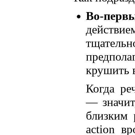
Во-перв
действие
тщательн
предполаг
крушить в
Когда ре
— значит
близким 
action в