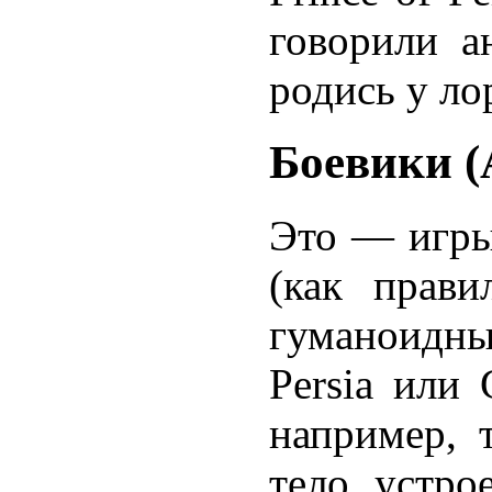
говорили а
родись у ло
Боевики (
Это — игры
(как прави
гуманоидны
Persia или
например, 
тело устро