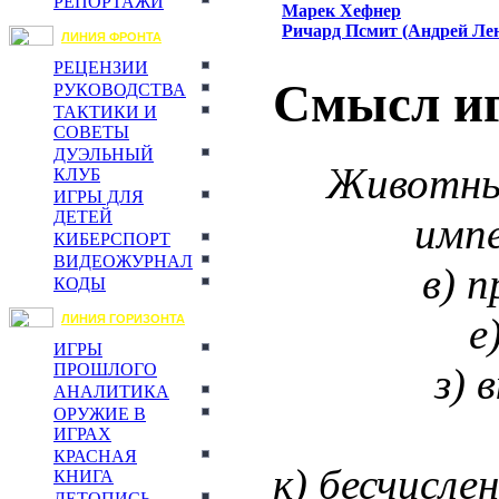
РЕПОРТАЖИ
Марек Хефнер
Ричард Псмит (Андрей Ле
ЛИНИЯ ФРОНТА
РЕЦЕНЗИИ
Смысл и
РУКОВОДСТВА
ТАКТИКИ И
СОВЕТЫ
ДУЭЛЬНЫЙ
Животные
КЛУБ
ИГРЫ ДЛЯ
ДЕТЕЙ
импе
КИБЕРСПОРТ
ВИДЕОЖУРНАЛ
в) п
КОДЫ
е
ЛИНИЯ ГОРИЗОНТА
ИГРЫ
з) 
ПРОШЛОГО
АНАЛИТИКА
ОРУЖИЕ В
ИГРАХ
КРАСНАЯ
к) бесчисле
КНИГА
ЛЕТОПИСЬ