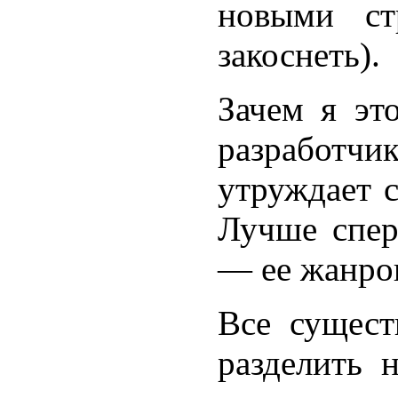
новыми ст
закоснеть).
Зачем я эт
разработ
утруждает 
Лучше спер
— ее жанров
Все сущес
разделить 