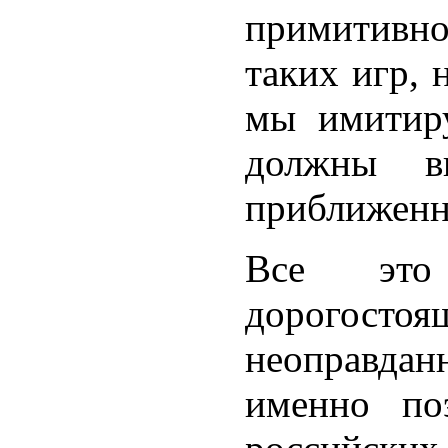
примитивн
таких игр, 
мы имитиру
должны ви
приближенн
Все это
дорогосто
неоправдан
именно по