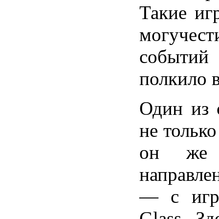
Такие иг
могучес
событий
полкило в
Один из 
не только
он же 
направлен
— с игр
Glass. З