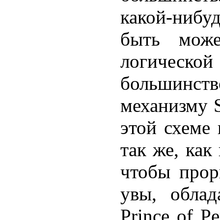
какой-нибу
быть може
логическо
большинст
механизму S
этой схеме
так же, как
чтобы прор
увы, обла
Prince of P