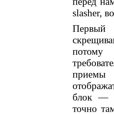
перед на
slasher, 
Первый
скрещива
потом
требоват
приемы
отображат
блок — к
точно та