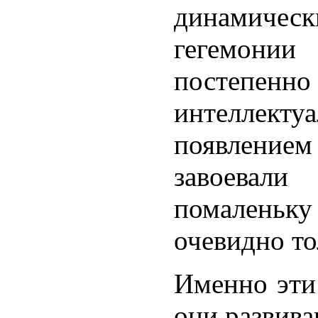
динамичес
гегемонии
постеп
интеллект
появлени
завоевал
помаленьку
очевидно то
Именно эти 
они развива