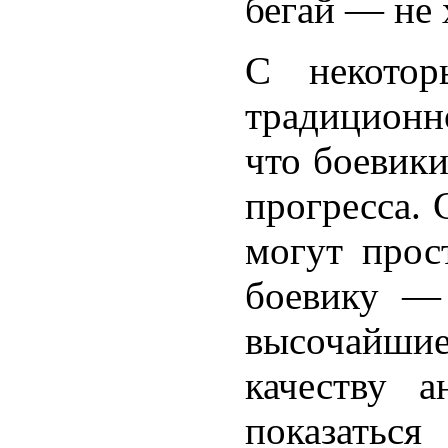
бегай — не 
С некотор
традиционн
что боевик
прогресса. 
могут прос
боевику — 
высочайши
качеству а
показаться