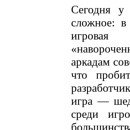
Сегодня у
сложное: в
игров
«навороче
аркадам сов
что проби
разработчик
игра — шед
среди игр
большинств