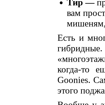
Тир —
п
вам прост
мишеням,
Есть и мно
гибридн
«многоэта
когда-то 
Goonies. С
этого поджан
Вообще у а