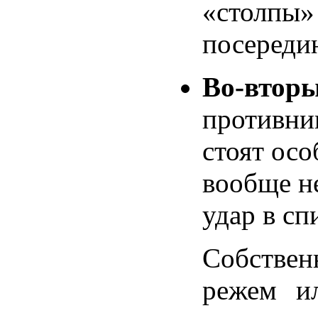
«столпы»
посереди
Во-втор
противни
стоят осо
вообще н
удар в спи
Собстве
режем и