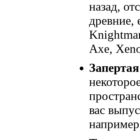
назад, от
древние, 
Knightmar
Axe, Xeno
Заперта
некоторое
пространс
вас выпус
например,