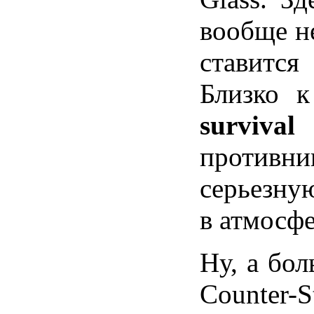
вообще не
ставится
Близко 
survival
против
серьезную
в атмосфе
Ну, а бол
Сounter-