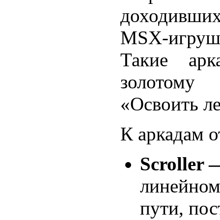
доходивших
MSX-игруш
Такие арк
золотому 
«Освоить ле
К аркадам о
Scroller
линейном
пути, по