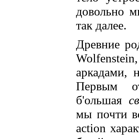
довольно м
так далее.
Древние ро
Wolfenste
аркадами, 
Первым от
б'ольшая
с
мы почти в
action хара