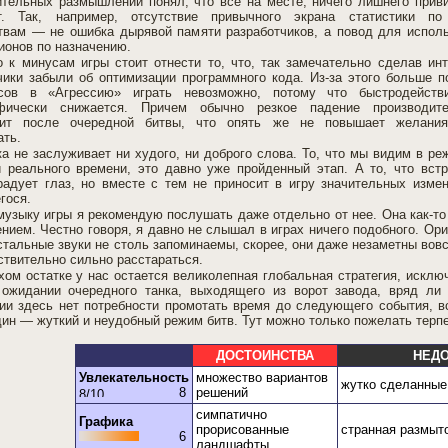
тельных размышлений понял, что все на месте, ничего лишнего прив
т. Так, например, отсутствие привычного экрана статистики по
твам — не ошибка дырявой памяти разработчиков, а повод для испол
ионов по назначению.
 к минусам игры стоит отнести то, что, так замечательно сделав ин
чики забыли об оптимизации программного кода. Из-за этого больше п
сов в «Агрессию» играть невозможно, потому что быстродейств
офически снижается. Причем обычно резкое падение производите
дит после очередной битвы, что опять же не повышает желани
ать.
а не заслуживает ни худого, ни доброго слова. То, что мы видим в р
й реального времени, это давно уже пройденный этап. А то, что встр
радует глаз, но вместе с тем не приносит в игру значительных изме
гося.
музыку игры я рекомендую послушать даже отдельно от нее. Она как-то
нием. Честно говоря, я давно не слышал в играх ничего подобного. Ори
Остальные звуки не столь запоминаемы, скорее, они даже незаметны вов
ствительно сильно расстараться.
хом остатке у нас остается великолепная глобальная стратегия, исклю
ожидании очередного танка, выходящего из ворот завода, вряд ли 
ии здесь нет потребности промотать время до следующего события, вс
дин — жуткий и неудобный режим битв. Тут можно только пожелать терпе
ДОСТОИНСТВА
НЕДО
Увлекательность
множество вариантов
жутко сделанные
8
решений
симпатично
Графика
прорисованные
странная размыто
6
ландшафты