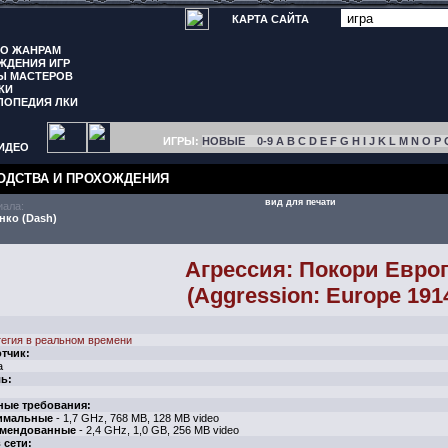
КАРТА САЙТА
ПО ЖАНРАМ
ЖДЕНИЯ ИГР
Ы МАСТЕРОВ
КИ
ЛОПЕДИЯ ЛКИ
ИГРЫ:
НОВЫЕ
0-9
A
B
C
D
E
F
G
H
I
J
K
L
M
N
O
P
ИДЕО
ОДСТВА И ПРОХОЖДЕНИЯ
вид для печати
иала:
нко (Dash)
Агрессия: Покори Евро
(Aggression: Europe 191
тегия в реальном времени
тчик:
а
ь:
ные требования:
имальные
- 1,7 GHz, 768 MB, 128 MB video
мендованные
- 2,4 GHz, 1,0 GB, 256 MB video
 сети: