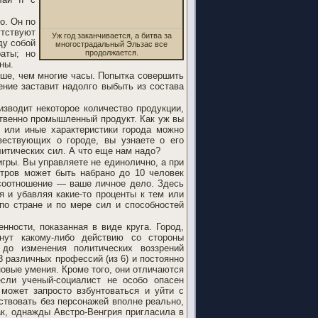
о. Он по
тствуют
Уж год заканчивается, а битва за
ду собой
многострадальный Эльзас все
аты; но
продолжается.
ны.
чше, чем многие часы. Попытка совершить
ние заставит надолго выбыть из состава
изводит некоторое количество продукции,
ственно промышленный продукт. Как уж вы
е или иные характеристики города можно
вествующих о городе, вы узнаете о его
литических сил. А что еще нам надо?
гры. Вы управляете не единолично, а при
тров может быть набрано до 10 человек
 соотношение — ваше личное дело. Здесь
я и убавляя какие-то проценты к тем или
по стране и по мере сил и способностей
нности, показанная в виде круга. Город,
нут какому-либо действию со стороны
 до изменения политических воззрений
3 различных профессий (из 6) и постоянно
новые умения. Кроме того, они отличаются
сли ученый-социалист не особо опасен
 может запросто взбунтоваться и уйти с
ствовать без персонажей вполне реально,
ак, однажды Австро-Венгрия пригласила в