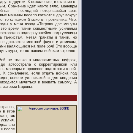
друг с другом. К сожалению, в отличие от
ым. Сражение идет как-то вяло, маневры
ойны» — последний потерявшийся враг.
евые машины весело катаются друг вокруг
о, то слишком близко от противника. Что,
ажды у меня взвод «Тигров» две минуты
 это время танки совместными усилиями
неосторожно подвернувшейся под гусеницы
а танкистам, метая гранаты в танки, но
ьше достается местной фауне и домикам,
ами валяющиеся на поле боя! Это вообще
уть куры, то по вашим войскам стреляет
бой не только в малозаметных цифрах,
до артобстрела с корректировкой или
шь маневры в процессе подготовки к ней.
т. К сожалению, если отдать войска под
водец совсем уж никакой и для сведения
риходится мучиться и воевать самому. А
в истории Европы.
экранов,
е в игре
ает, так
 усилия.
идеально
 я после