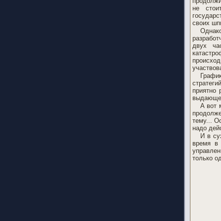
продолжи
не стои
государс
своих шп
Однако
разработ
двух ча
катастр
происхо
участвов
График
стратеги
приятно 
выдающе
А вот 
продолже
тему... 
надо дей
И в су
время в 
управлен
только о