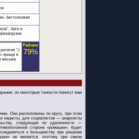
оя
ан, бестолковая
оза", баги и
ерезагрузки
Рейтинг
ратегия "с
79%
о проще в
о весьма
дными, но некоторые тонкости помогут вам
ями. Они расположены по кругу, при этом
 и нацисты, для социалистов — анархисты
ельству, следующие по удаленности —
отивоположной стороне «ромашки», будет
исоединяться к большинству при решении
ашке» не меняется, поэтому при смене