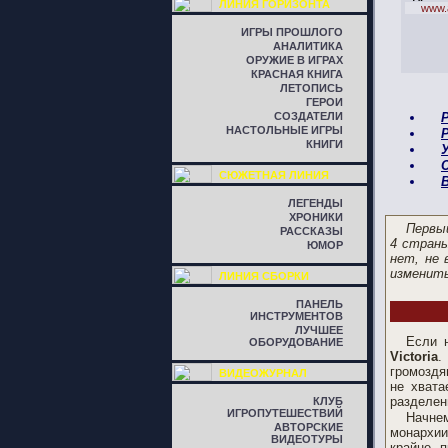
ЛИНИЯ ГОРИЗОНТА
www.a
ИГРЫ ПРОШЛОГО
АНАЛИТИКА
ОРУЖИЕ В ИГРАХ
КРАСНАЯ КНИГА
ЛЕТОПИСЬ
ГЕРОИ
СОЗДАТЕЛИ
НАСТОЛЬНЫЕ ИГРЫ
КНИГИ
СЮЖЕТНАЯ ЛИНИЯ
ЛЕГЕНДЫ
ХРОНИКИ
Первый
РАССКАЗЫ
4 страны
ЮМОР
нет, не 
изменить
ЛИНИЯ СБОРКИ
ПАНЕЛЬ
ИНСТРУМЕНТОВ
ЛУЧШЕЕ
Если 
ОБОРУДОВАНИЕ
Victoria
.
громоздя
ВИДЕОЖУРНАЛ
не хвата
разделен
КЛУБ
ИГРОПУТЕШЕСТВИЙ
Начне
АВТОРСКИЕ
монархии
ВИДЕОТУРЫ
крайне п