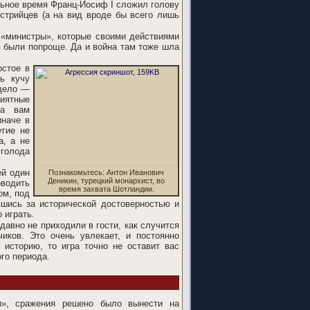
ьное время Франц-Иосиф I сложил голову
стрийцев (а на вид вроде бы всего лишь
е «министры», которые своими действиями
 были попроще. Да и война там тоже шла
остое в
ть кучу
 дело —
риятные
да вам
иначе в
угие не
а, а не
 голода
ей один
Познакомьтесь: Антон Иванович
Деникин, турецкий монархист, во
оводить
время захвата Шотландии.
ом, под
вшись за исторической достоверностью и
 играть.
 давно не приходили в гости, как случится
чиков. Это очень увлекает, и постоянно
историю, то игра точно не оставит вас
го периода.
и», сражения решено было вынести на