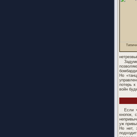
Типичн
нетрезвы
Задум
позволя
бомбарди
Но «танц
управлен
потерь к
войн буд
Если 
кнопок, 
непривыч
уж привы
Но нет, 
подходит