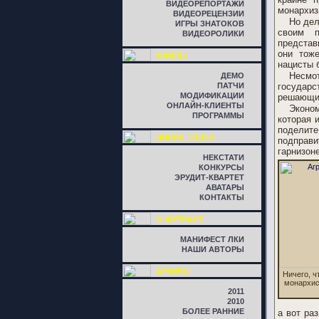
ВИДЕОРЕПОРТАЖИ
монархиз
ВИДЕОРЕЦЕНЗИИ
Но дел
ИГРЫ ЗНАТОКОВ
своим п
ВИДЕОРОЛИКИ
представ
они тоже
ФАЙЛЫ
нацисты 
Несмот
ДЕМО
ПАТЧИ
государс
МОДИФИКАЦИИ
решающих
ОНЛАЙН-КЛИЕНТЫ
Эконом
ПРОГРАММЫ
которая 
поделите
ЛИНИЯ СВЯЗИ
подправи
гарнизон
НЕКСТАТИ
КОНКУРСЫ
ЭРУДИТ-КВАРТЕТ
АВАТАРЫ
КОНТАКТЫ
О ЖУРНАЛЕ
МАНИФЕСТ ЛКИ
НАШИ АВТОРЫ
АРХИВЫ
Ничего, ч
монархис
2011
2010
БОЛЕЕ РАННИЕ
а вот ра