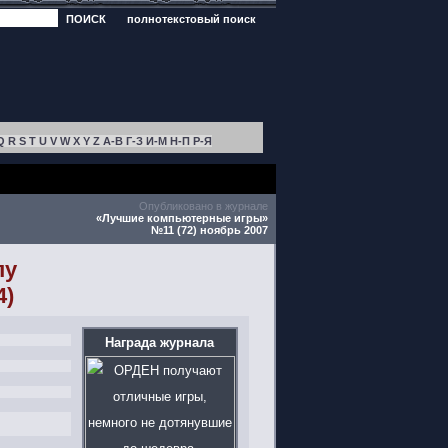
ПОИСК
полнотекстовый поиск
Q
R
S
T
U
V
W
X
Y
Z
А-В
Г-З
И-М
Н-П
Р-Я
Опубликовано в журнале
«Лучшие компьютерные игры»
№11 (72) ноябрь 2007
пу
4)
Награда журнала