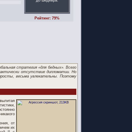
Рейтинг: 79%
обальная стратегия «для бедных». Всего
 фактически отсутствие дипломатии. Но
 просты, весьма увлекательны. Поэтому
 вылитая
истики,
остоянно
никакого
ения, от
ричем их
ай II с