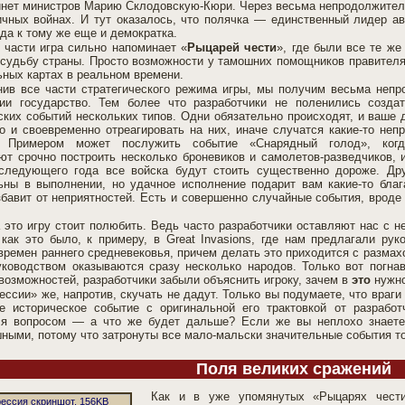
инет министров Марию Склодовскую-Кюри. Через весьма непродолжител
ичных войнах. И тут оказалось, что полячка — единственный лидер ав
 да к тому же еще и демократка.
 части игра сильно напоминает «
Рыцарей чести
», где были все те ж
судьбу страны. Просто возможности у тамошних помощников правителя
ьных картах в реальном времени.
ив все части стратегического режима игры, мы получим весьма непр
ии государство. Тем более что разработчики не поленились созда
ских событий нескольких типов. Одни обязательно происходят, и ваше
о и своевременно отреагировать на них, иначе случатся какие-то неп
. Примером может послужить событие «Снарядный голод», ког
ют срочно построить несколько броневиков и самолетов-разведчиков, 
следующего года все войска будут стоить существенно дороже. Др
ьны в выполнении, но удачное исполнение подарит вам какие-то благ
збавит от неприятностей. Есть и совершенно случайные события, вроде
 это игру стоит полюбить. Ведь часто разработчики оставляют нас с н
 как это было, к примеру, в Great Invasions, где нам предлагали рук
времен раннего средневековья, причем делать это приходится с размах
ководством оказываются сразу несколько народов. Только вот погна
возможностей, разработчики забыли объяснить игроку, зачем в
это
нужно
ессии» же, напротив, скучать не дадут. Только вы подумаете, что враги
е историческое событие с оригинальной его трактовкой от разработ
я вопросом — а что же будет дальше? Если же вы неплохо знаете 
ными, потому что затронуты все мало-мальски значительные события то
Поля великих сражений
Как и в уже упомянутых «Рыцарях чест