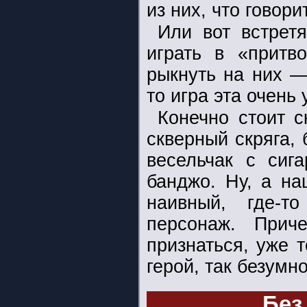
из них, что говори
Или вот встрет
играть в «притв
рыкнуть на них —
то игра эта очень
Конечно стоит 
скверный скряга,
весельчак с сиг
банджо. Ну, а на
наивный, где-
персонаж. Прич
признаться, уже т
герой, так безумн
Без