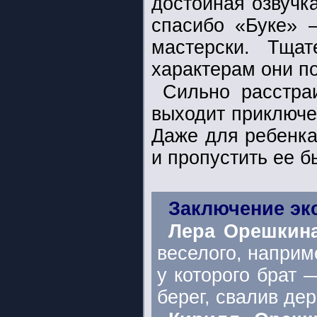
достойная озвучк
спасибо «Буке» 
мастерски. Тща
характерам они п
Сильно расстра
выходит приключе
Даже для ребенка
и пропустить ее б
Заключение эк
Лера Орешкина
веселого, наприм
у которого брат 
берег, свалив де