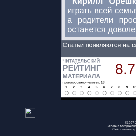
Кирилл Орешк
играть всей семь
а родители про
останется доволе
Статьи появляются на с
ЧИТАТЕЛЬСКИЙ
8.7
РЕЙТИНГ
МАТЕРИАЛА
проголосовало человек:
18
1
2
3
4
5
6
7
8
9
1
©1997-
Условия воспроизв
Сайт оптимизи