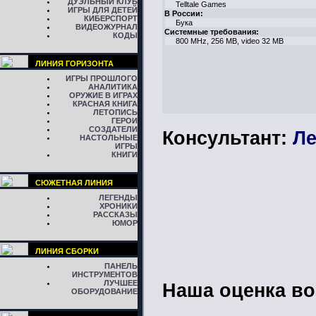
ДУЭЛЬНЫЙ КЛУБ
Telltale Games
ИГРЫ ДЛЯ ДЕТЕЙ
В России:
КИБЕРСПОРТ
Бука
ВИДЕОЖУРНАЛ
Системные требования:
КОДЫ
800 MHz, 256 MB, video 32 MB
ЛИНИЯ ГОРИЗОНТА
ИГРЫ ПРОШЛОГО
АНАЛИТИКА
ОРУЖИЕ В ИГРАХ
КРАСНАЯ КНИГА
ЛЕТОПИСЬ
ГЕРОИ
СОЗДАТЕЛИ
Консультант:
Ле
НАСТОЛЬНЫЕ
ИГРЫ
КНИГИ
СЮЖЕТНАЯ ЛИНИЯ
ЛЕГЕНДЫ
ХРОНИКИ
РАССКАЗЫ
ЮМОР
ЛИНИЯ СБОРКИ
ПАНЕЛЬ
ИНСТРУМЕНТОВ
ЛУЧШЕЕ
Наша оценка во
ОБОРУДОВАНИЕ