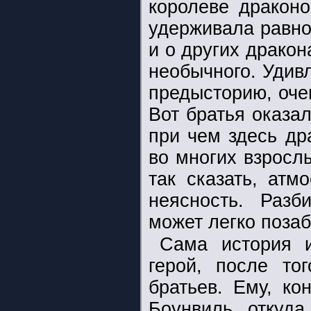
королеве драконо
удерживала равно
и о других дракон
необычного. Удив
предысторию, оче
Вот братья оказа
при чем здесь др
во многих взросл
так сказать, атм
неясность. Разб
может легко позаб
Сама история и
герой, после то
братьев. Ему, ко
Боунвиль, откуда