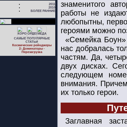
знаменитого авт
2011
2010
работы не издаю
БОЛЕЕ РАННИЕ
любопытны, перво
героями можно поз
«Семейка Боун» 
САМЫЕ ПОПУЛЯРНЫЕ
СТАТЬИ
Космические рейнджеры
нас добралась тол
2: Доминаторы -
Перезагрузка
частям. Да, четы
двух дисках. Сег
следующем номе
внимания. Причем
их только герои.
Пут
Заглавная зас