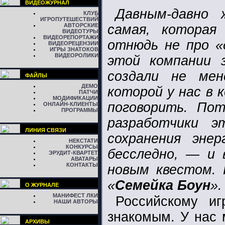
ВИДЕОЖУРНАЛ
Давным-давно
КЛУБ
ИГРОПУТЕШЕСТВИЙ
АВТОРСКИЕ
самая, которая
ВИДЕОТУРЫ
ВИДЕОРЕПОРТАЖИ
отнюдь не про «
ВИДЕОРЕЦЕНЗИИ
ИГРЫ ЗНАТОКОВ
ВИДЕОРОЛИКИ
этой компании 
создали не ме
ФАЙЛЫ
ДЕМО
которой у нас в 
ПАТЧИ
МОДИФИКАЦИИ
поговорить. Пот
ОНЛАЙН-КЛИЕНТЫ
ПРОГРАММЫ
разработчики э
ЛИНИЯ СВЯЗИ
сохранения эне
НЕКСТАТИ
КОНКУРСЫ
бесследно, — и 
ЭРУДИТ-КВАРТЕТ
АВАТАРЫ
КОНТАКТЫ
новым квестом. 
«
Семейка Боун
».
О ЖУРНАЛЕ
МАНИФЕСТ ЛКИ
Российскому иг
НАШИ АВТОРЫ
знакомым. У нас
АРХИВЫ