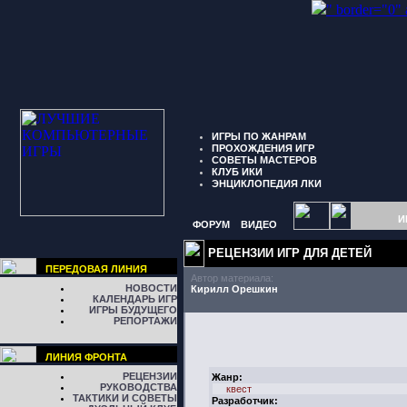
" border="0"
ИГРЫ ПО ЖАНРАМ
ПРОХОЖДЕНИЯ ИГР
СОВЕТЫ МАСТЕРОВ
КЛУБ ИКИ
ЭНЦИКЛОПЕДИЯ ЛКИ
И
ФОРУМ
ВИДЕО
РЕЦЕНЗИИ ИГР ДЛЯ ДЕТЕЙ
ПЕРЕДОВАЯ ЛИНИЯ
Автор материала:
НОВОСТИ
Кирилл Орешкин
КАЛЕНДАРЬ ИГР
ИГРЫ БУДУЩЕГО
РЕПОРТАЖИ
ЛИНИЯ ФРОНТА
РЕЦЕНЗИИ
Жанр:
РУКОВОДСТВА
квест
ТАКТИКИ И СОВЕТЫ
Разработчик: