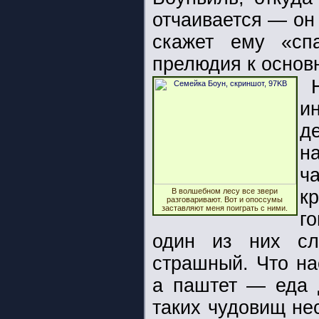
отчаивается — он
скажет ему «сп
прелюдия к основ
и
де
н
ч
В волшебном лесу все звери
к
разговаривают. Вот и опоссумы
заставляют меня поиграть с ними.
го
один из них сл
страшный. Что на
а паштет — еда д
таких чудовищ не