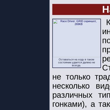
Н
и
п
п
р
Оставаться на ходу в таком
состоянии удается далеко не
С
всегда.
не только тра
несколько ви
различных ти
гонками), а т