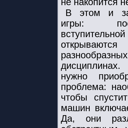
не накопится н
В этом и за
игры: по
вступитель
открываются 
разнообразных
дисциплинах
нужно приоб
проблема: нао
чтобы спусти
машин включае
Да, они раз