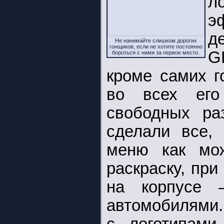
л
э
д
Не нанимайте слишком дорогих
гонщиков, если не хотите постоянно
G
бороться с ними за первое место.
кроме самих г
во всех его
свободных раз
сделали все,
меню как мо
раскраску, пр
на корпусе 
автомобилями..