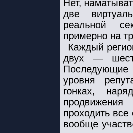
Нет, наматыват
две виртуал
реальной се
примерно на тр
Каждый регио
двух — шест
Последующие
уровня репу
гонках, нар
продвижени
проходить все
вообще участво