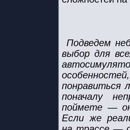
Подведем не
выбор для все
автосимулято
особенностей
понравиться л
поначалу не
поймете — он
Если же реал
на трассе — о