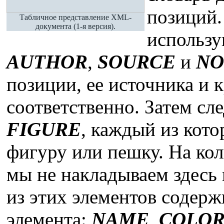
позиций.
Табличное представление XML-
документа (1-я версия).
использу
AUTHOR
,
SOURCE
и
NO
позиции, ее источника и 
соответственно. Затем сл
FIGURE
, каждый из кот
фигуру или пешку. На ко
мы не накладываем здесь
из этих элементов содерж
элемента:
NAME
,
COLO