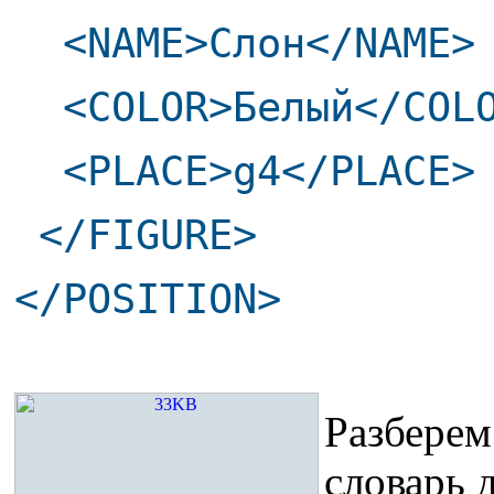
<NAME>Слон</NAME>
<COLOR>Белый</COL
<PLACE>g4</PLACE>
</FIGURE>
</POSITION>
Разберем
словарь 