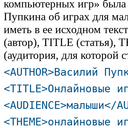
компьютерных игр» была 
Пупкина об играх для ма
иметь в ее исходном текс
(автор), TITLE (статья)
(аудитория, для которой с
<AUTHOR>Василий Пуп
<TITLE>Онлайновые и
<AUDIENCE>малыши</A
<THEME>онлайновые и