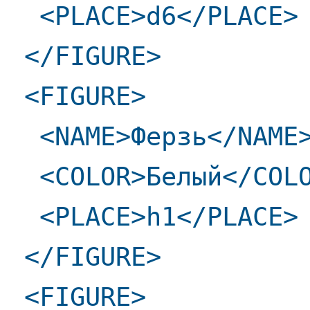
<PLACE>d6</PLACE>
</FIGURE>
<FIGURE>
<NAME>Ферзь</NAME
<COLOR>Белый</COL
<PLACE>h1</PLACE>
</FIGURE>
<FIGURE>