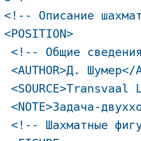
<!-- Описание шахма
<POSITION>
<!-- Общие сведени
<AUTHOR>Д. Шумер</A
<SOURCE>Transvaal L
<NOTE>Задача-двуххо
<!-- Шахматные фигу