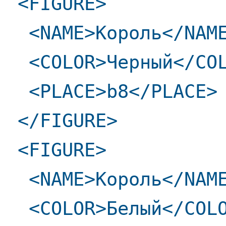
<FIGURE>
<NAME>Король</NAM
<COLOR>Черный</COL
<PLACE>b8</PLACE>
</FIGURE>
<FIGURE>
<NAME>Король</NAM
<COLOR>Белый</COL