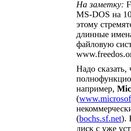
На заметку:
F
MS-DOS на 100
этому стремят
длинные имена
файловую сист
www.freedos.o
Надо сказать
полнофункцио
например,
Mic
(
www.microsoft
некоммерческ
(
bochs.sf.net
).
диск с уже ус