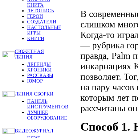
КНИГА
ЛЕТОПИСЬ
В современные
ГЕРОИ
слишком много
СОЗДАТЕЛИ
НАСТОЛЬНЫЕ
Когда-то игра
ИГРЫ
КНИГИ
— рубрика гор
СЮЖЕТНАЯ
правда, Palm 
ЛИНИЯ
инкарнациях K
ЛЕГЕНДЫ
ХРОНИКИ
позволяет. То
РАССКАЗЫ
ЮМОР
на пару часов
ЛИНИЯ СБОРКИ
которым лет по
ПАНЕЛЬ
рассчитаны он
ИНСТРУМЕНТОВ
ЛУЧШЕЕ
ОБОРУДОВАНИЕ
Способ 1.
ВИДЕОЖУРНАЛ