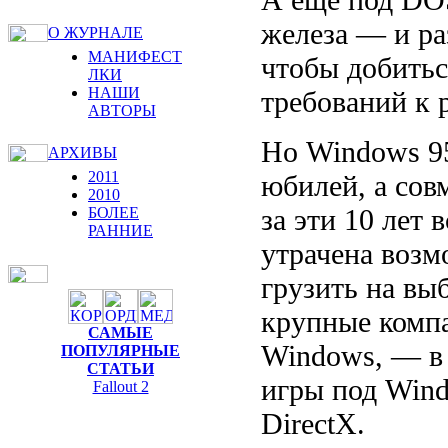
железа — и ра
О ЖУРНАЛЕ
МАНИФЕСТ
чтобы добить
ЛКИ
НАШИ
требований к 
АВТОРЫ
Но Windows 95
АРХИВЫ
2011
юбилей, а сов
2010
за эти 10 лет
БОЛЕЕ
РАННИЕ
утрачена возм
грузить на вы
крупные компа
САМЫЕ
Windows, — в 
ПОПУЛЯРНЫЕ
СТАТЬИ
игры под Wind
Fallout 2
DirectX.