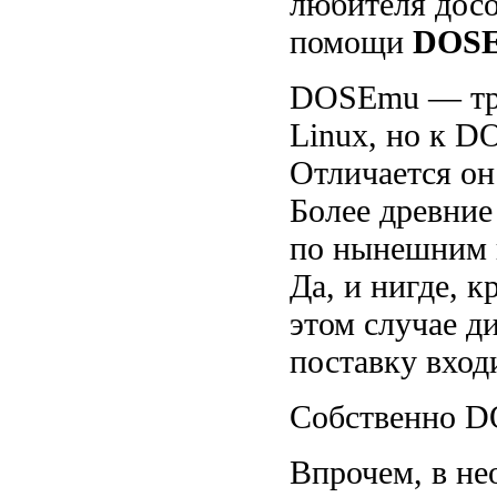
любителя досо
помощи
DOS
DOSEmu — тра
Linux, но к D
Отличается он
Более древние
по нынешним 
Да, и нигде, к
этом случае д
поставку вход
Собственно DO
Впрочем, в не