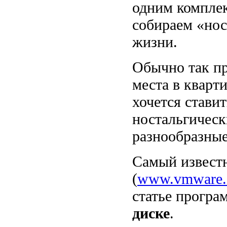
одним компле
собираем «нос
жизни.
Обычно так пр
места в кварт
хочется стави
ностальгическ
разнообразные
Самый извест
(
www.vmware
статье прогр
диске
.