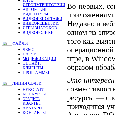
КЛУБ
Во-первых, с
ИГРОПУТЕШЕСТВИЙ
АВТОРСКИЕ
приложениями
ВИДЕОТУРЫ
ВИДЕОРЕПОРТАЖИ
Недавно в веб
ВИДЕОРЕЦЕНЗИИ
ИГРЫ ЗНАТОКОВ
одном из эпиз
ВИДЕОРОЛИКИ
того как выясн
ФАЙЛЫ
операционной 
ДЕМО
ПАТЧИ
игре, в Windo
МОДИФИКАЦИИ
ОНЛАЙН-
образом обраб
КЛИЕНТЫ
ПРОГРАММЫ
Это интерес
ЛИНИЯ СВЯЗИ
совместимост
НЕКСТАТИ
КОНКУРСЫ
ресурсы — сис
ЭРУДИТ-
КВАРТЕТ
приходится уч
АВАТАРЫ
КОНТАКТЫ
А еще под DO