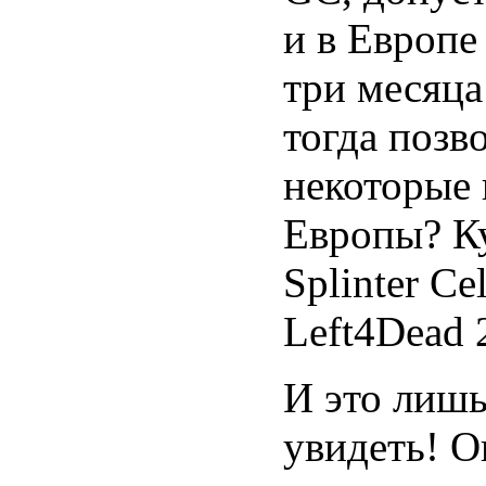
и в Европе
три месяца
тогда позв
некоторые 
Европы? Ку
Splinter Ce
Left4Dead 
И это лишь
увидеть! О