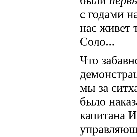
были
перв
с годами н
нас живет 
Соло...
Что забавн
демонстрац
мы за ситх
было наказ
капитана 
управляющ