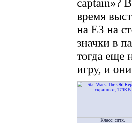
captain»? 
время выст
на Е3 на ст
значки в п
тогда еще 
игру, и он
Класс: ситх.