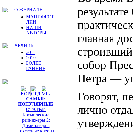
результате
О ЖУРНАЛЕ
МАНИФЕСТ
практичес
ЛКИ
НАШИ
АВТОРЫ
главная д
АРХИВЫ
строившийс
2011
2010
собор Прес
БОЛЕЕ
РАННИЕ
Петра — у
Говорят, п
САМЫЕ
ПОПУЛЯРНЫЕ
лично отда
СТАТЬИ
Космические
утверждени
рейнджеры 2:
Доминаторы:
Текстовые квесты