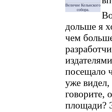
Величие Кельнского
собора.
Во
дольше я х
чем больше
разработчи
издателям
посещало ч
уже видел,
говорите, 
площади? Э