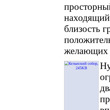
просторны
находящийс
близость г
положитель
желающих 
Ну
ог
дв
пр
вп