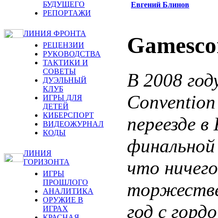
БУДУЩЕГО
Евгений Блинов
РЕПОРТАЖИ
ЛИНИЯ ФРОНТА
Gamesco
РЕЦЕНЗИИ
РУКОВОДСТВА
ТАКТИКИ И
СОВЕТЫ
В 2008 год
ДУЭЛЬНЫЙ
КЛУБ
Convention
ИГРЫ ДЛЯ
ДЕТЕЙ
КИБЕРСПОРТ
переезде в
ВИДЕОЖУРНАЛ
КОДЫ
финальной 
ЛИНИЯ
что ничего
ГОРИЗОНТА
ИГРЫ
ПРОШЛОГО
торжествен
АНАЛИТИКА
ОРУЖИЕ В
год с горд
ИГРАХ
КРАСНАЯ