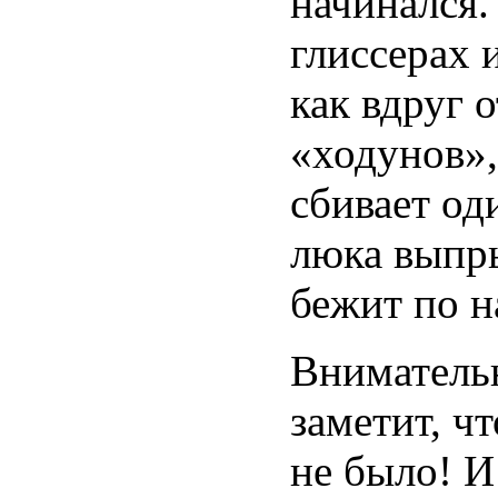
начинался.
глиссерах 
как вдруг 
«ходунов»,
сбивает од
люка выпры
бежит по н
Вниматель
заметит, ч
не было! И