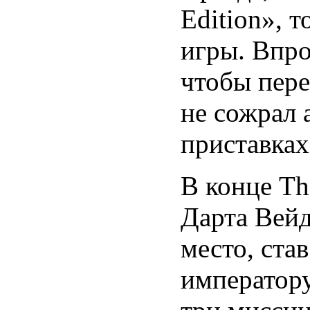
Edition», 
игры. Впро
чтобы пер
не сожрал 
приставках
В конце Th
Дарта Вейд
место, ста
императору