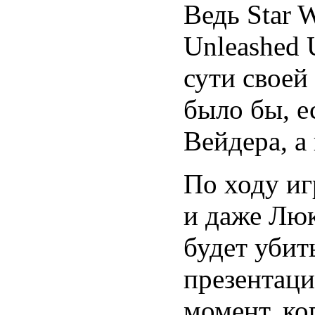
Ведь Star W
Unleashed U
сути своей
было бы, е
Вейдера, а 
По ходу иг
и даже Люк
будет убит
презентаци
момент, ко