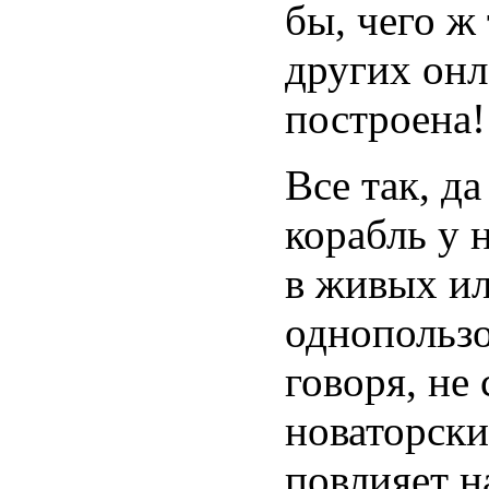
бы, чего ж
других онл
построена!
Все так, д
корабль у 
в живых ил
однопользо
говоря, н
новаторски
повлияет н