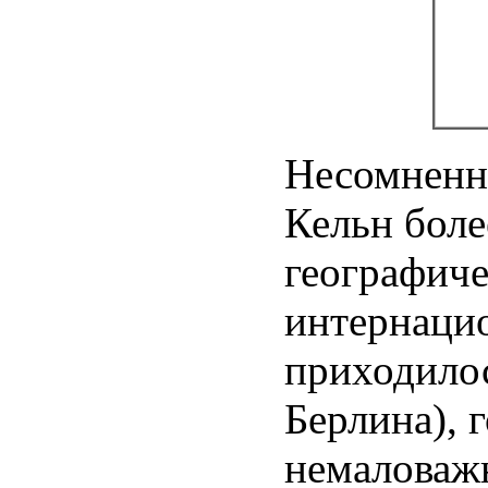
Несомненно
Кельн боле
географиче
интернаци
приходилос
Берлина), 
немаловажн