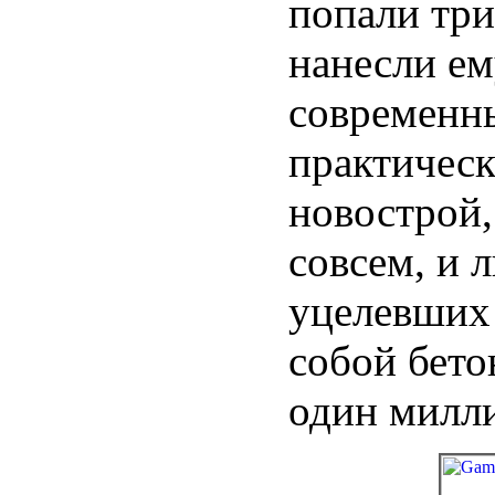
попали три
нанесли ем
современны
практическ
новострой,
совсем, и 
уцелевших
собой бето
один милли