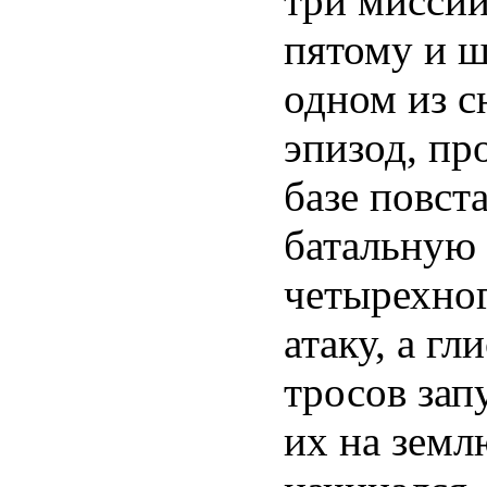
три миссии
пятому и ш
одном из с
эпизод, пр
базе повст
батальную 
четырехног
атаку, а г
тросов зап
их на земл