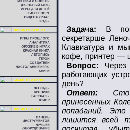
ТАКТИКИ И СОВЕТЫ
ДУЭЛЬНЫЙ КЛУБ
ИГРЫ ДЛЯ ДЕТЕЙ
КИБЕРСПОРТ
ВИДЕОЖУРНАЛ
КОДЫ
Задача:
В поне
ЛИНИЯ ГОРИЗОНТА
секретарше Леноч
ИГРЫ ПРОШЛОГО
АНАЛИТИКА
Клавиатура и мы
ОРУЖИЕ В ИГРАХ
КРАСНАЯ КНИГА
кофе, принтер — 
ЛЕТОПИСЬ
ГЕРОИ
СОЗДАТЕЛИ
Вопрос:
Через 
НАСТОЛЬНЫЕ ИГРЫ
КНИГИ
работающих устро
СЮЖЕТНАЯ ЛИНИЯ
день?
ЛЕГЕНДЫ
Ответ:
Стойк
ХРОНИКИ
РАССКАЗЫ
принесенных Коле
ЮМОР
попаданий. Это
ЛИНИЯ СБОРКИ
ПАНЕЛЬ
лишится всей т
ИНСТРУМЕНТОВ
ЛУЧШЕЕ
посчитав убы
ОБОРУДОВАНИЕ