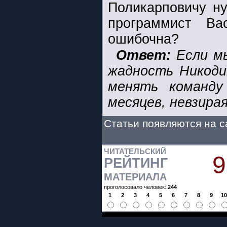
Поликарповичу ну
программист В
ошибочна?
Ответ:
Если мы
жадность Никоди
менять команду 
месяцев, невзира
Статьи появляются на с
ЧИТАТЕЛЬСКИЙ
9
РЕЙТИНГ
МАТЕРИАЛА
проголосовало человек:
244
1
2
3
4
5
6
7
8
9
1