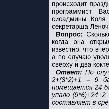
происходит праздн
программист Ва
сисадмины Коля
секретарша Леноч
Вопрос:
Сколько
когда она откры
известно, что вче
а по случаю увол
сверху и два кокт
Ответ:
По случ
2+(3*2)+1 = 9 
помещается 24 ба
упало (9*6)+24+2
составляет в сред