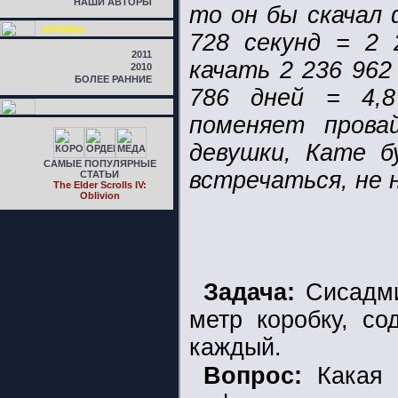
НАШИ АВТОРЫ
то он бы скачал 
АРХИВЫ
728 секунд = 2
2011
качать 2 236 962 
2010
БОЛЕЕ РАННИЕ
786 дней = 4,8
поменяет прова
девушки, Кате 
САМЫЕ ПОПУЛЯРНЫЕ
встречаться, не 
СТАТЬИ
The Elder Scrolls IV:
Oblivion
Задача:
Сисадми
метр коробку, с
каждый.
Вопрос:
Какая в