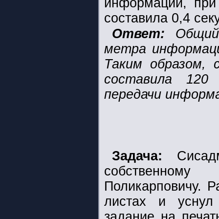
информации, при 
составила 0,4 сек
Ответ:
Общий 
метра информаци
Таким образом, 
составила 120 
передачи информа
Задача:
Сисадм
собственному
Поликарповичу. Р
листах и уснул
задание на печат