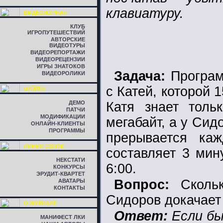
клавиатуру.
ВИДЕОЖУРНАЛ
КЛУБ
ИГРОПУТЕШЕСТВИЙ
АВТОРСКИЕ
ВИДЕОТУРЫ
ВИДЕОРЕПОРТАЖИ
ВИДЕОРЕЦЕНЗИИ
ИГРЫ ЗНАТОКОВ
Задача:
Програм
ВИДЕОРОЛИКИ
с Катей, которой 
ФАЙЛЫ
ДЕМО
Катя знает тол
ПАТЧИ
МОДИФИКАЦИИ
мегабайт, а у Сид
ОНЛАЙН-КЛИЕНТЫ
ПРОГРАММЫ
прерывается ка
ЛИНИЯ СВЯЗИ
составляет 3 мин
НЕКСТАТИ
6:00.
КОНКУРСЫ
ЭРУДИТ-КВАРТЕТ
Вопрос:
Скольк
АВАТАРЫ
КОНТАКТЫ
Сидоров докачает
О ЖУРНАЛЕ
Ответ:
Если бы
МАНИФЕСТ ЛКИ