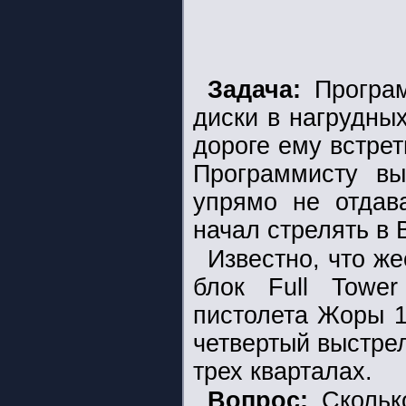
Задача:
Програм
диски в нагрудны
дороге ему встре
Программисту вы
упрямо не отдав
начал стрелять в 
Известно, что ж
блок Full Towe
пистолета Жоры 1
четвертый выстрел
трех кварталах.
Вопрос:
Сколько