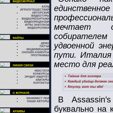
ВИДЕОЖУРНАЛ
единстве
КЛУБ
ИГРОПУТЕШЕСТВИЙ
АВТОРСКИЕ
профессиона
ВИДЕОТУРЫ
ВИДЕОРЕПОРТАЖИ
ВИДЕОРЕЦЕНЗИИ
мечтает с
ИГРЫ ЗНАТОКОВ
ВИДЕОРОЛИКИ
собирателе
ФАЙЛЫ
удвоенной эне
ДЕМО
ПАТЧИ
МОДИФИКАЦИИ
пути. Италия
ОНЛАЙН-КЛИЕНТЫ
ПРОГРАММЫ
место для реа
ЛИНИЯ СВЯЗИ
НЕКСТАТИ
КОНКУРСЫ
Тайник для киллера
ЭРУДИТ-КВАРТЕТ
АВАТАРЫ
Каждый убийца должен зна
КОНТАКТЫ
Ктулху, вот ты где!
О ЖУРНАЛЕ
В Assassin’
МАНИФЕСТ ЛКИ
НАШИ АВТОРЫ
буквально на 
АРХИВЫ