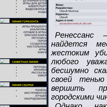
ДУЭЛЬНЫЙ КЛУБ
ИГРЫ ДЛЯ ДЕТЕЙ
Жанр:
КИБЕРСПОРТ
Разработчик:
ВИДЕОЖУРНАЛ
Ubisoft Montreal
КОДЫ
Издатель:
Ubisoft
Адрес в сети:
ЛИНИЯ ГОРИЗОНТА
assassinscreed.uk.ubi.com
ИГРЫ ПРОШЛОГО
АНАЛИТИКА
ОРУЖИЕ В ИГРАХ
Ренессанс 
КРАСНАЯ КНИГА
ЛЕТОПИСЬ
ГЕРОИ
найдется м
СОЗДАТЕЛИ
НАСТОЛЬНЫЕ
ИГРЫ
жестоким уб
КНИГИ
любого уваж
СЮЖЕТНАЯ ЛИНИЯ
ЛЕГЕНДЫ
бесшумно ска
ХРОНИКИ
РАССКАЗЫ
ЮМОР
своей тенью
ЛИНИЯ СБОРКИ
вершить пр
ПАНЕЛЬ
ИНСТРУМЕНТОВ
городскими чи
ЛУЧШЕЕ
ОБОРУДОВАНИЕ
Однако на