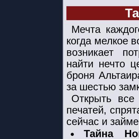
Та
Мечта каждог
когда мелкое в
возникает по
найти нечто ц
броня Альтаир
за шестью замк
Открыть все
печатей, спря
сейчас и займе
Тайна Н