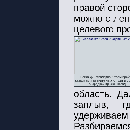
правой стор
можно с лег
целевого пр
Рокка-ди-Равалдино. Чтобы прой
казармам, прыгните на этот щит и с
очередной прыжок назад.
область. Д
заплыв, 
удержива
Разбирае