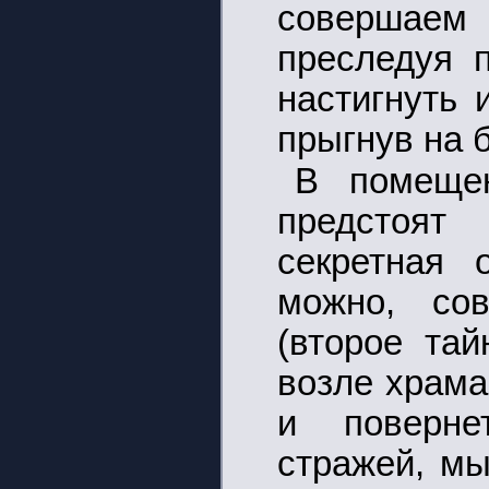
совершае
преследуя п
настигнуть 
прыгнув на 
В помеще
предстоят
секретная 
можно, со
(второе та
возле храма
и поверне
стражей, м