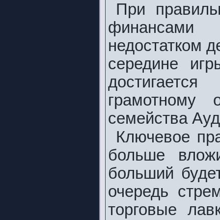
При правиль
финансам
недостатком д
середине игр
достигает
грамотному 
семейства Ауд
Ключевое пр
больше влож
больший буде
очередь стре
торговые лав