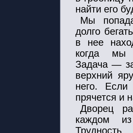
найти его бу
Мы попад
долго бегат
в нее нахо
когда мы 
Задача — за
верхний яру
него. Если
прячется и 
Дворец р
каждом и
Трудность