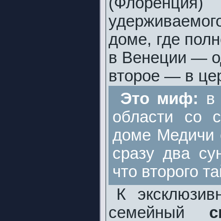
(Флоренция
удерживаемог
доме, где пол
в Венеции — о
второе — в це
Это миф:
в
области со 
доме Медичи 
сразу два су
что второго т
К эксклюзив
семейный
с