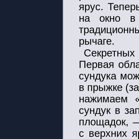
ярус. Тепер
на окно в
традиционн
рычаге.
Секретных
Первая обла
сундука мож
в прыжке (з
нажимаем «
сундук в за
площадок, —
с верхних я