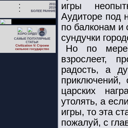
игры неопыт
2011
2010
БОЛЕЕ РАННИЕ
Аудиторе под 
по балконам и
сундучки город
САМЫЕ ПОПУЛЯРНЫЕ
СТАТЬИ
Но по мере
Civilization V: Строим
сильное государство
взрослеет, 
радость, а д
приключений, 
царских нагр
утолять, а есл
игры, то эта с
пожалуй, с гла