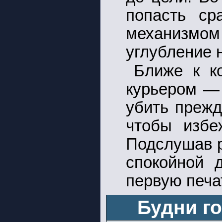
попасть ср
механизмом
углубление 
Ближе к к
курьером — 
убить прежд
чтобы избе
Подслушав р
спокойной 
первую печа
Будни г