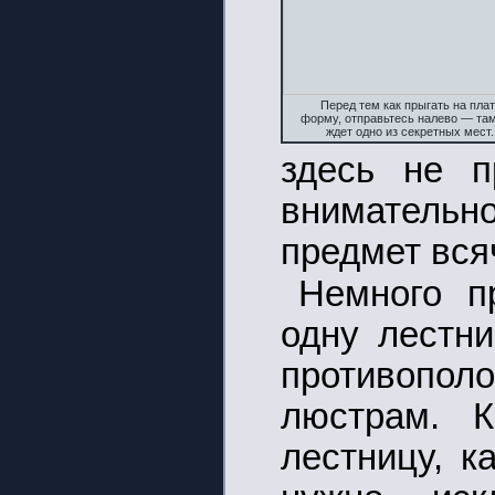
Перед тем как прыгать на плат
форму, отправьтесь налево — та
ждет одно из секретных мест.
здесь не п
вниматель
предмет вся
Немного п
одну лестни
противопол
люстрам. 
лестницу, к