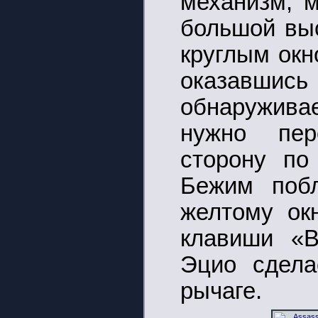
механизм, м
большой вы
круглым окн
оказавши
обнаруживае
нужно пер
сторону по
Бежим побл
желтому ок
клавиши «В
Эцио сдела
рычаге.