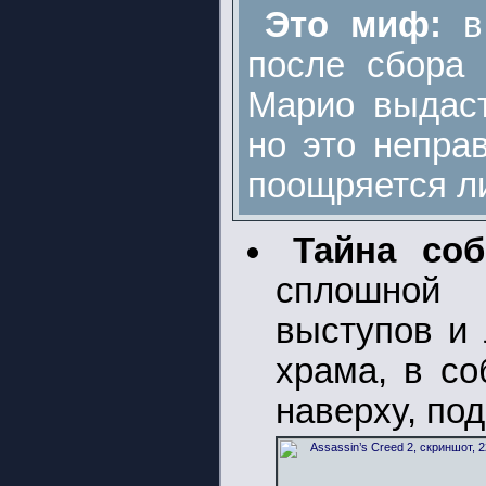
Это миф:
в
после сбора 
Марио выдаст
но это непра
поощряется л
Тайна со
сплошной 
выступов и 
храма, в со
наверху, по