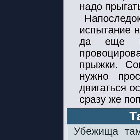
надо прыгать
Напослед
испытание н
да еще и
провоциро
прыжки. Со
нужно прос
двигаться о
сразу же по
Т
Убежища там