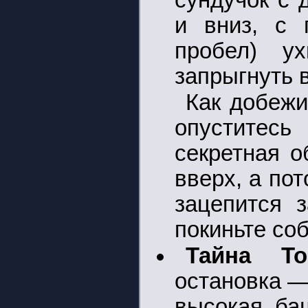
сундучок с 
и вниз, с
пробел) у
запрыгнуть 
Как добежи
опуститесь
секретная о
вверх, а по
зацепится 
покиньте соб
Тайна То
остановка —
высокая ба