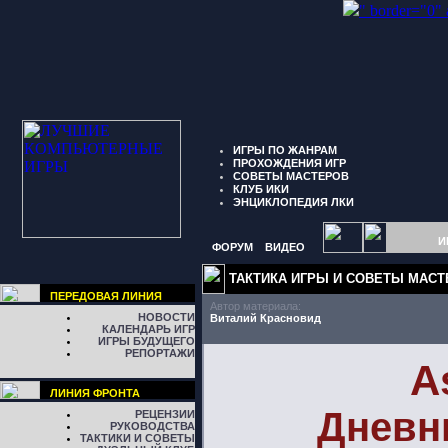
" border="0"
ИГРЫ ПО ЖАНРАМ
ПРОХОЖДЕНИЯ ИГР
СОВЕТЫ МАСТЕРОВ
КЛУБ ИКИ
ЭНЦИКЛОПЕДИЯ ЛКИ
И
ФОРУМ
ВИДЕО
ТАКТИКА ИГРЫ И СОВЕТЫ МАС
ПЕРЕДОВАЯ ЛИНИЯ
Автор материала:
НОВОСТИ
Виталий Красновид
КАЛЕНДАРЬ ИГР
ИГРЫ БУДУЩЕГО
РЕПОРТАЖИ
A
ЛИНИЯ ФРОНТА
Дневн
РЕЦЕНЗИИ
РУКОВОДСТВА
ТАКТИКИ И СОВЕТЫ