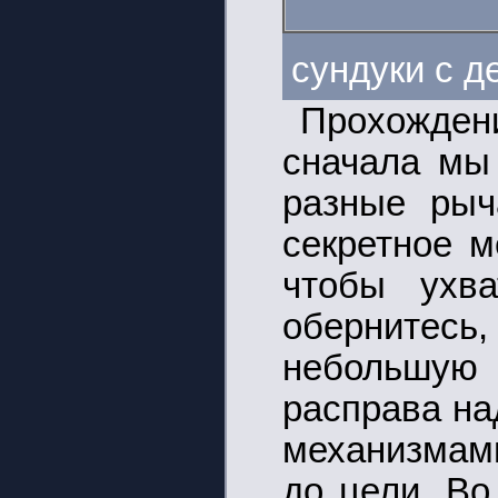
сундуки с д
Прохождени
сначала мы
разные рыч
секретное м
чтобы ухва
обернитесь
небольшую 
расправа на
механизмами
до цели. Во