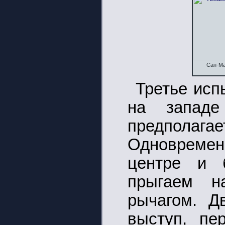
Сан-Ма
Третье исп
на запад
предполага
Одновремен
центре и 
прыгаем н
рычагом. Д
выступ, пе