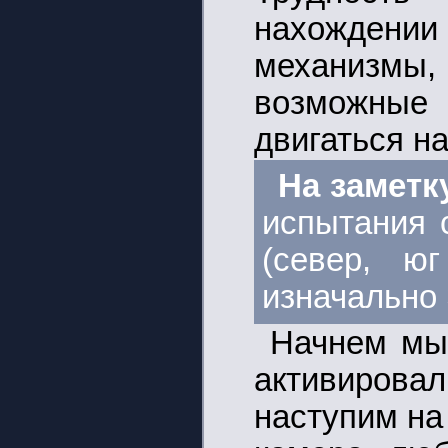
нахождении
механизм
возможные
двигаться на
На заметк
испытания 
(север, юг
изначально
Начнем мы 
активиров
наступим на