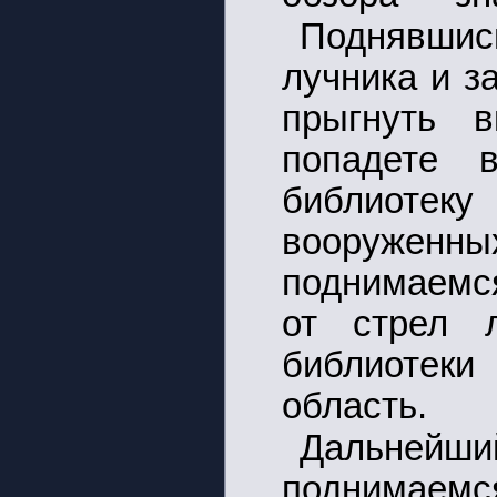
Поднявши
лучника и з
прыгнуть 
попадете 
библиоте
вооруженных
поднимаемся
от стрел 
библиотек
область.
Дальней
поднимаем