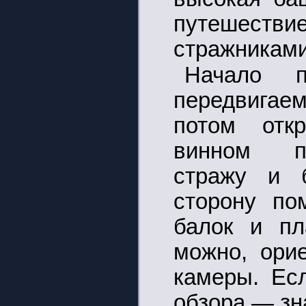
путешест
стражниками
Начало п
передвига
потом отк
винном п
стражу и 
сторону по
балок и пл
можно, ори
камеры. Ес
обзора — зна