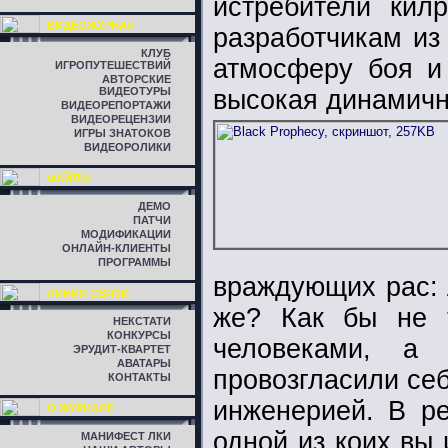
истребители кил
ВИДЕОЖУРНАЛ
разработчикам и
КЛУБ
атмосферу боя и
ИГРОПУТЕШЕСТВИЙ
АВТОРСКИЕ
ВИДЕОТУРЫ
высокая динамично
ВИДЕОРЕПОРТАЖИ
ВИДЕОРЕЦЕНЗИИ
ИГРЫ ЗНАТОКОВ
ВИДЕОРОЛИКИ
ФАЙЛЫ
ДЕМО
ПАТЧИ
МОДИФИКАЦИИ
ОНЛАЙН-КЛИЕНТЫ
ПРОГРАММЫ
враждующих рас: л
ЛИНИЯ СВЯЗИ
же? Как бы не 
НЕКСТАТИ
КОНКУРСЫ
человеками, а
ЭРУДИТ-КВАРТЕТ
АВАТАРЫ
провозгласили себ
КОНТАКТЫ
инженерией. В ре
О ЖУРНАЛЕ
одной из коих вы 
МАНИФЕСТ ЛКИ