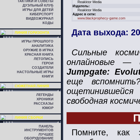
ТАКТИКИ И СОВЕТЫ
Reakktor Media
ДУЭЛЬНЫЙ КЛУБ
Издатель:
ИГРЫ ДЛЯ ДЕТЕЙ
Reakktor Media
КИБЕРСПОРТ
Адрес в сети:
www.blackprophecy-game.com
ВИДЕОЖУРНАЛ
КОДЫ
Дата выхода: 20
ЛИНИЯ ГОРИЗОНТА
ИГРЫ ПРОШЛОГО
АНАЛИТИКА
Сильные косми
ОРУЖИЕ В ИГРАХ
КРАСНАЯ КНИГА
ЛЕТОПИСЬ
онлайновые — 
ГЕРОИ
СОЗДАТЕЛИ
Jumpgate: Evolu
НАСТОЛЬНЫЕ ИГРЫ
КНИГИ
еще вспомнить
СЮЖЕТНАЯ ЛИНИЯ
ощетинившейся
ЛЕГЕНДЫ
свободная космич
ХРОНИКИ
РАССКАЗЫ
ЮМОР
П
ЛИНИЯ СБОРКИ
ПАНЕЛЬ
Помните, как 
ИНСТРУМЕНТОВ
ЛУЧШЕЕ
ОБОРУДОВАНИЕ