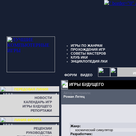
" border="0"
ИГРЫ ПО ЖАНРАМ
ПРОХОЖДЕНИЯ ИГР
СОВЕТЫ МАСТЕРОВ
КЛУБ ИКИ
ЭНЦИКЛОПЕДИЯ ЛКИ
И
ФОРУМ
ВИДЕО
ИГРЫ БУДУЩЕГО
ПЕРЕДОВАЯ ЛИНИЯ
Автор материала:
Роман Летец
НОВОСТИ
КАЛЕНДАРЬ ИГР
ИГРЫ БУДУЩЕГО
РЕПОРТАЖИ
ЛИНИЯ ФРОНТА
Жанр:
РЕЦЕНЗИИ
космический симулятор
РУКОВОДСТВА
Разработчик: