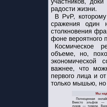
участников, доки
радости жизни.
В PvP, которому
сражения один н
столкновения фрак
фоне вероятного 
Космическое р
объеме, но, похо
экономической 
важнее, что мож
первого лица и о
только мышью, но
Мы над
Полноценная онлай
Вместо эльфов — з
луков — турели. Вдо