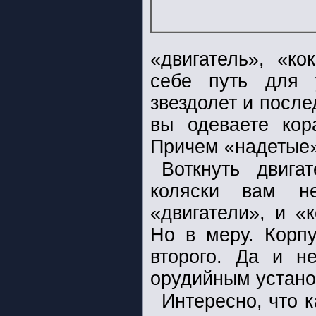
«двигатель», «ко
себе путь для 
звездолет и посл
вы одеваете кор
Причем «надетые»
Воткнуть двига
коляски вам н
«двигатели», и «
Но в меру. Корпу
второго. Да и н
орудийным установ
Интересно, что 