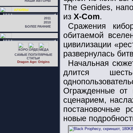
НАШИ АВТОРЫ
The Genides, нап
АРХИВЫ
из
X-Com
.
2011
2010
Сражения кибо
БОЛЕЕ РАННИЕ
обитаемой вселе
цивилизации «рес
развернулась битв
САМЫЕ ПОПУЛЯРНЫЕ
СТАТЬИ
Начальная сюжет
Dragon Age: Origins
длится шест
однопользователь
Огражденные от 
сценарием, насла
постановочные р
новые подробности