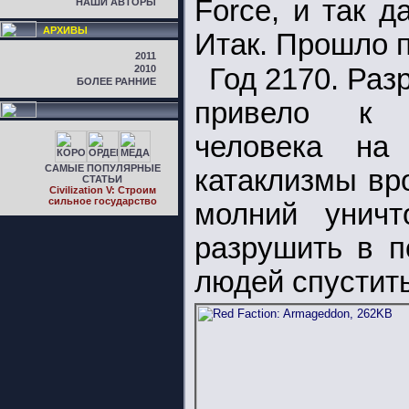
Force, и так д
НАШИ АВТОРЫ
АРХИВЫ
Итак. Прошло п
2011
2010
Год 2170. Ра
БОЛЕЕ РАННИЕ
привело к н
человека на
САМЫЕ ПОПУЛЯРНЫЕ
катаклизмы вр
СТАТЬИ
Civilization V: Строим
сильное государство
молний унич
разрушить в п
людей спустит