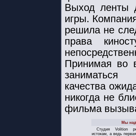
Выход ленты 
игры. Компания
решила не сле
права кинос
непосредствен
Принимая во в
заниматься т
качества ожида
никогда не бл
фильма вызыва
Мы над
Студия Volition 
истокам, а ведь первая