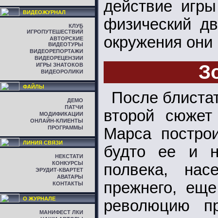
действие игры
ВИДЕОЖУРНАЛ
физический дв
КЛУБ
ИГРОПУТЕШЕСТВИЙ
окружения они в
АВТОРСКИЕ
ВИДЕОТУРЫ
ВИДЕОРЕПОРТАЖИ
ВИДЕОРЕЦЕНЗИИ
З
ИГРЫ ЗНАТОКОВ
ВИДЕОРОЛИКИ
ФАЙЛЫ
После блиста
ДЕМО
ПАТЧИ
второй сюжет 
МОДИФИКАЦИИ
ОНЛАЙН-КЛИЕНТЫ
ПРОГРАММЫ
Марса построи
ЛИНИЯ СВЯЗИ
будто ее и н
НЕКСТАТИ
КОНКУРСЫ
полвека, нас
ЭРУДИТ-КВАРТЕТ
АВАТАРЫ
прежнего, еще
КОНТАКТЫ
О ЖУРНАЛЕ
революцию пр
МАНИФЕСТ ЛКИ