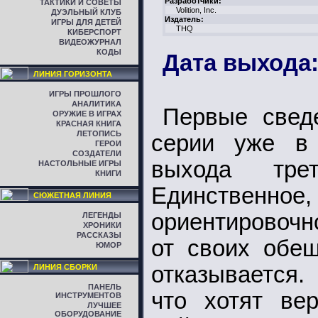
Разработчики:
ТАКТИКИ И СОВЕТЫ
Volition, Inc.
ДУЭЛЬНЫЙ КЛУБ
Издатель:
ИГРЫ ДЛЯ ДЕТЕЙ
THQ
КИБЕРСПОРТ
ВИДЕОЖУРНАЛ
КОДЫ
Дата выхода:
ЛИНИЯ ГОРИЗОНТА
ИГРЫ ПРОШЛОГО
АНАЛИТИКА
Первые сведе
ОРУЖИЕ В ИГРАХ
КРАСНАЯ КНИГА
ЛЕТОПИСЬ
серии уже в 
ГЕРОИ
СОЗДАТЕЛИ
выхода трет
НАСТОЛЬНЫЕ ИГРЫ
КНИГИ
Единственное
СЮЖЕТНАЯ ЛИНИЯ
ориентировочн
ЛЕГЕНДЫ
ХРОНИКИ
РАССКАЗЫ
от своих обе
ЮМОР
отказывается.
ЛИНИЯ СБОРКИ
ПАНЕЛЬ
что хотят вер
ИНСТРУМЕНТОВ
ЛУЧШЕЕ
ОБОРУДОВАНИЕ