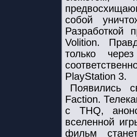
предвосхищающ
собой уничто
Разработкой п
Volition. Пра
только чер
соответственно
PlayStation 3.
Появились с
Faction. Телек
с THQ, анон
вселенной игр
фильм стане