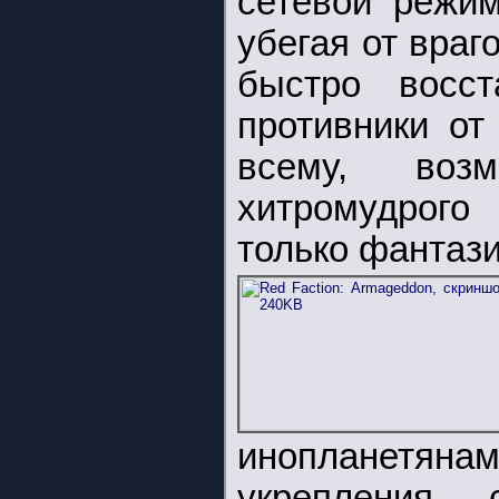
сетевой режим
убегая от враг
быстро восс
противники от
всему, возм
хитромудрого
только фантази
инопланетя
укрепления,