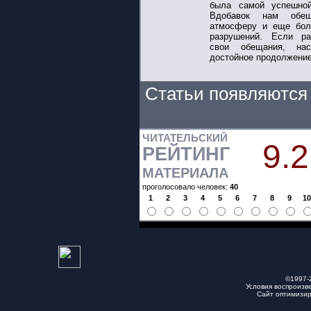
была самой успешной
Вдобавок нам обещ
атмосферу и еще бол
разрушений. Если ра
свои обещания, н
достойное продолжение
Статьи появляются 
ЧИТАТЕЛЬСКИЙ
9.2
РЕЙТИНГ
МАТЕРИАЛА
проголосовало человек:
40
1
2
3
4
5
6
7
8
9
1
©1997-
Условия воспроизв
Сайт оптимизи