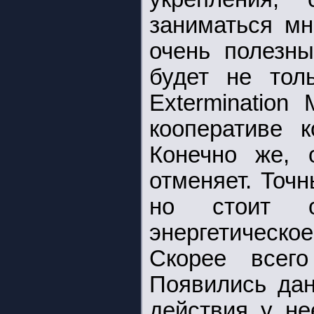
заниматься мн
очень полезн
будет не тол
Extermination
кооперативе к
Конечно же, 
отменяет. Точ
но стоит о
энергетическо
Скорее всег
Появились дан
действия у не