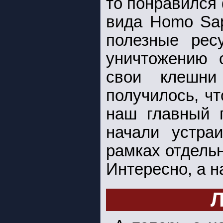
то понравился
вида Homo Sap
полезные рес
уничтожению 
свои клешн
получилось, ч
наш главный 
начали устраи
рамках отдельно
Интересно, а 
Л