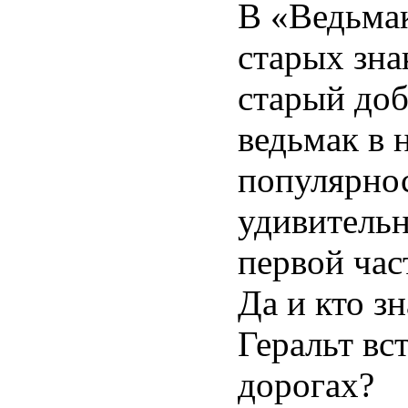
В «Ведьма
старых зна
старый до
ведьмак в 
популярнос
удивитель
первой час
Да и кто з
Геральт вс
дорогах?