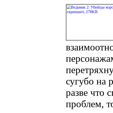
взаимоотн
персонажа
перетряхну
сугубо на 
разве что
проблем, т