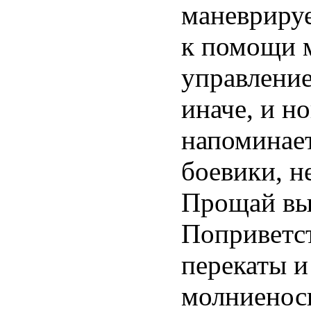
маневрируе
к помощи м
управление
иначе, и н
напоминае
боевики, н
Прощай вы
Поприветс
перекаты и
молниенос