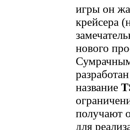
игры он ж
крейсера (
замечатель
нового про
Сумрачным
разработа
название
T
ограничени
получают 
для реализ