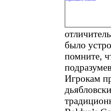
отличител
было устро
помните, ч
подразумев
Игрокам п
дьябловск
традиционн