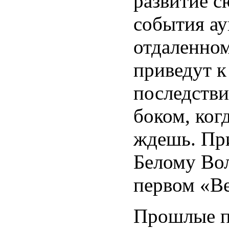
развитие 
события ау
отдаленном
приведут 
последстви
боком, ког
ждешь. Пр
Белому Вол
первом «В
Прошлые п