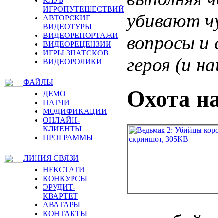
КЛУБ
ИГРОПУТЕШЕСТВИЙ
убивают чу
АВТОРСКИЕ
ВИДЕОТУРЫ
ВИДЕОРЕПОРТАЖИ
вопросы и 
ВИДЕОРЕЦЕНЗИИ
ИГРЫ ЗНАТОКОВ
героя (и н
ВИДЕОРОЛИКИ
ФАЙЛЫ
Охота н
ДЕМО
ПАТЧИ
МОДИФИКАЦИИ
ОНЛАЙН-
КЛИЕНТЫ
ПРОГРАММЫ
ЛИНИЯ СВЯЗИ
НЕКСТАТИ
КОНКУРСЫ
ЭРУДИТ-
КВАРТЕТ
АВАТАРЫ
КОНТАКТЫ