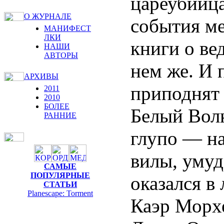
цареубийца
О ЖУРНАЛЕ
события м
МАНИФЕСТ
ЛКИ
книги о ве
НАШИ
АВТОРЫ
нем же. И 
АРХИВЫ
приподнят 
2011
2010
БОЛЕЕ
Белый Волк
РАННИЕ
глупо — н
вилы, умуд
САМЫЕ
ПОПУЛЯРНЫЕ
оказался в
СТАТЬИ
Planescape: Torment
Каэр Морхе