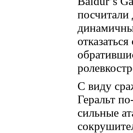
Baldur’s G
посчитали 
динамичны
отказаться
обративши
ролевкостро
С виду сра
Геральт по
сильные ат
сокрушите