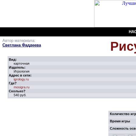
НА
Автор материала:
Рис
Светлана Фаддеева
Вид:
карточная
Издатель:
Игрология
Адрес в сети:
igrology.ru
Где?
mosigra.ru
Сколько?
540 руб.
Количество иг
Время игры
Сложность осв