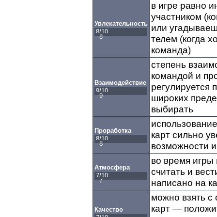
в игре равно 
участником (к
Увлекательность
или угадываеш
8
телем (когда х
команда)
степень взаим
командой и пр
Взаимодействие
регулируется 
9
широких преде
выбирать
использование
Проработка
карт сильно у
8
возможности и
во время игры 
Атмосфера
считать и вест
7
написано на к
можно взять с 
карт — положи
Качество