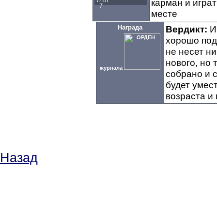
карман и игра
7
месте
Награда
Вердикт:
И
хорошо под
не несет н
нового, но 
журнала
собрано и 
будет умес
возраста и 
Назад