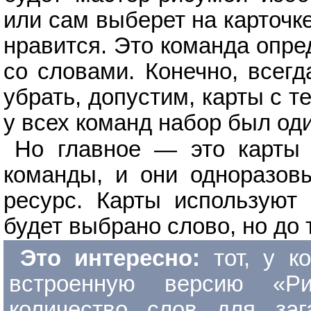
или сам выберет на карточк
нравится. Это команда опред
со словами. Конечно, всегд
убрать, допустим, карты с 
у всех команд набор был од
Но главное — это карты 
команды, и они одноразовы
ресурс. Карты используют
будет выбрано слово, но до т
Это интересно:
тот, у к
встроенную версию «Ри
количество слов для заг