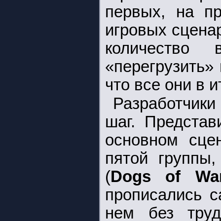
первых, на пр
игровых сцена
количество 
«перегрузить» 
что все они в 
Разработчик
шаг. Представ
основном сце
пятой группы
(
Dogs of Wa
прописались с
нем без труд