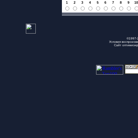
1
2
3
4
5
6
7
8
9
1
©1997-
Условия воспроизв
Сайт оптимизи