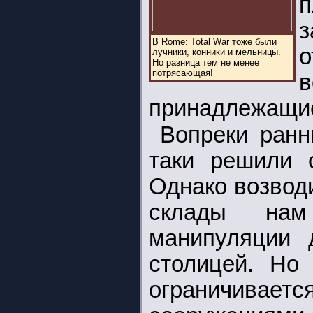
п
з
В Rome: Total War тоже были
лучники, конники и мельницы.
Но разница тем не менее
потрясающая!
в
принадлежащие
Вопреки ранн
таки решили с
Однако возвод
склады нам
манипуляции 
столицей. Но
ограничив