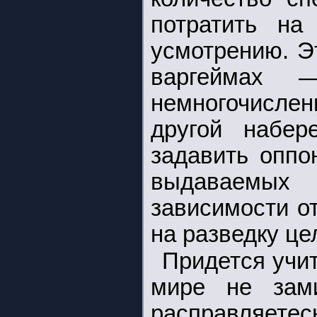
потратить на
усмотрению. Э
варгеймах 
немногочисле
другой набер
задавить оппо
выдаваемых
зависимости о
на разведку це
Придется учит
мире не зам
расправля