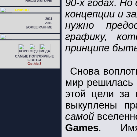
90-х годах. Н
НАШИ АВТОРЫ
АРХИВЫ
концепции и з
2011
нужно пред
2010
БОЛЕЕ РАННИЕ
графику, ко
принципе быть
САМЫЕ ПОПУЛЯРНЫЕ
СТАТЬИ
Gothic 3
Cнова воплот
мир решилась
этой цели за
выкуплены пр
самой
вселенн
Games
. Имя