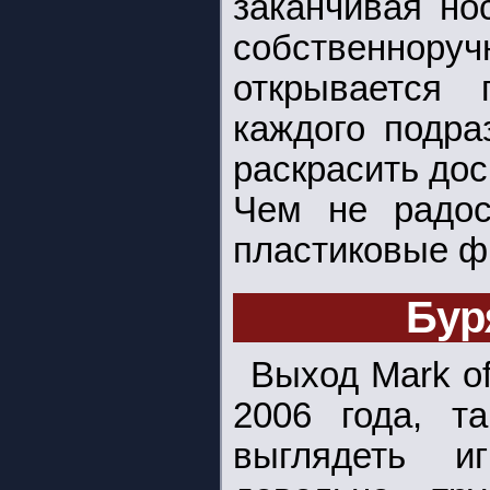
заканчивая но
собственнор
открывается
каждого подра
раскрасить дос
Чем не радос
пластиковые ф
Бур
Выход Mark o
2006 года, т
выглядеть и