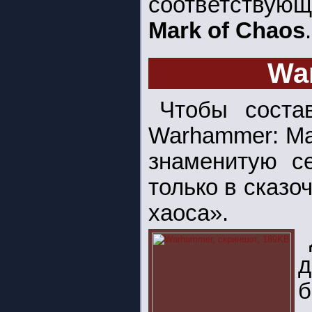
соответствующ
Mark of Chaos
.
Wa
Чтобы соста
Warhammer: Ma
знаменитую 
только в сказо
хаоса».
д