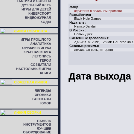
ТАКТИКИ И СОВЕТЫ
ДУЭЛЬНЫЙ КЛУБ
Жанр:
ИГРЫ ДЛЯ ДЕТЕЙ
стратегия в реальном времени
КИБЕРСПОРТ
Разработчик:
ВИДЕОЖУРНАЛ
Black Hole Games
КОДЫ
Издатель:
Namco Bandai
В России:
ЛИНИЯ ГОРИЗОНТА
Новый Диск
Системные требования:
ИГРЫ ПРОШЛОГО
2,4 GHz, 512 MB, 128 MB GeForce 480
АНАЛИТИКА
Сетевые режимы:
ОРУЖИЕ В ИГРАХ
локальная сеть, интернет
КРАСНАЯ КНИГА
ЛЕТОПИСЬ
ГЕРОИ
СОЗДАТЕЛИ
НАСТОЛЬНЫЕ ИГРЫ
Дата выхода
КНИГИ
СЮЖЕТНАЯ ЛИНИЯ
ЛЕГЕНДЫ
ХРОНИКИ
РАССКАЗЫ
ЮМОР
ЛИНИЯ СБОРКИ
ПАНЕЛЬ
ИНСТРУМЕНТОВ
ЛУЧШЕЕ
ОБОРУДОВАНИЕ