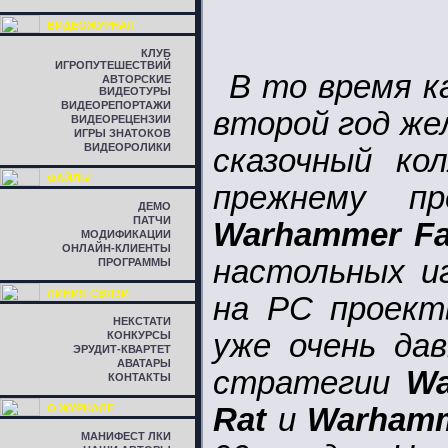
ВИДЕОЖУРНАЛ
КЛУБ
ИГРОПУТЕШЕСТВИЙ
В то время к
АВТОРСКИЕ
ВИДЕОТУРЫ
ВИДЕОРЕПОРТАЖИ
второй год же
ВИДЕОРЕЦЕНЗИИ
ИГРЫ ЗНАТОКОВ
ВИДЕОРОЛИКИ
сказочный ко
ФАЙЛЫ
прежнему п
ДЕМО
ПАТЧИ
Warhammer Fa
МОДИФИКАЦИИ
ОНЛАЙН-КЛИЕНТЫ
настольных и
ПРОГРАММЫ
ЛИНИЯ СВЯЗИ
на РС проект
НЕКСТАТИ
уже очень да
КОНКУРСЫ
ЭРУДИТ-КВАРТЕТ
АВАТАРЫ
стратегии
Wa
КОНТАКТЫ
О ЖУРНАЛЕ
Rat
и
Warhamm
МАНИФЕСТ ЛКИ