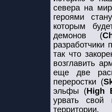
севера на ми
героями стан
которым буде
демонов (
C
разработчики 
так что закор
возглавить ар
еще две рас
переростки (
S
эльфы (
High 
урвать свой 
территории.