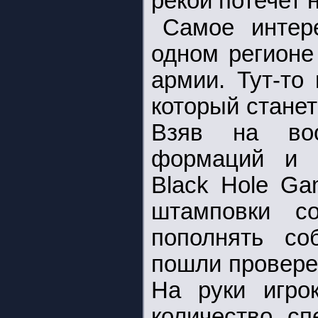
рекой потечет 
Самое интере
одном регионе
армии. Тут-то
который станет
Взяв на воо
формаций и п
Black Hole Ga
штамповки с
пополнять со
пошли провере
На руки игро
количество сп