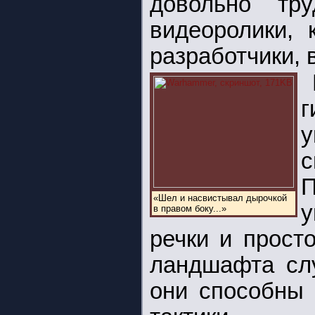
довольно тр
видеоролики, 
разработчики,
г
у
с
П
«Шел и насвистывал дырочкой
у
в правом боку...»
речки и прост
ландшафта сл
они способны 