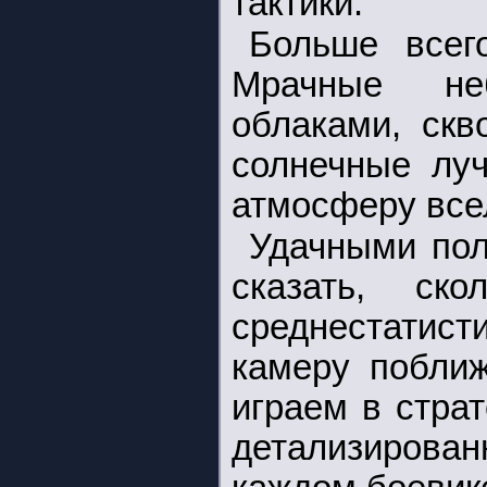
тактики.
Больше всего
Мрачные не
облаками, скв
солнечные луч
атмосферу все
Удачными пол
сказать, ск
среднестатист
камеру поближ
играем в стра
детализирова