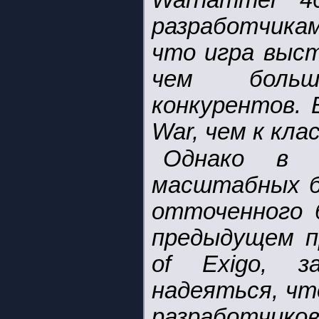
Warhammer 4
разработчик
что игра выст
чем больш
конкурентов. 
War, чем к кла
Однако в 
масштабных б
отточенного б
предыдущем пр
of Exigo, 
надеяться, чт
разработчик