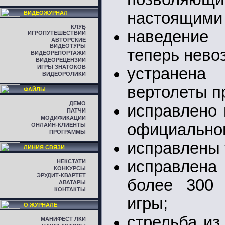
настоящими 
ВИДЕОЖУРНАЛ
КЛУБ
наведение
ИГРОПУТЕШЕСТВИЙ
АВТОРСКИЕ
ВИДЕОТУРЫ
теперь нево
ВИДЕОРЕПОРТАЖИ
ВИДЕОРЕЦЕНЗИИ
ИГРЫ ЗНАТОКОВ
устранена 
ВИДЕОРОЛИКИ
вертолеты п
ФАЙЛЫ
ДЕМО
исправлено 
ПАТЧИ
МОДИФИКАЦИИ
официально
ОНЛАЙН-КЛИЕНТЫ
ПРОГРАММЫ
исправлены 
ЛИНИЯ СВЯЗИ
исправлена
НЕКСТАТИ
КОНКУРСЫ
ЭРУДИТ-КВАРТЕТ
более 300 
АВАТАРЫ
КОНТАКТЫ
игры;
О ЖУРНАЛЕ
стрельба из
МАНИФЕСТ ЛКИ