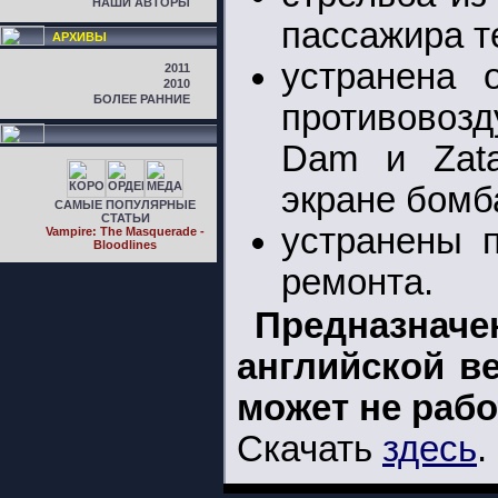
НАШИ АВТОРЫ
пассажира т
АРХИВЫ
устранена 
2011
2010
БОЛЕЕ РАННИЕ
противовозд
Dam и Zata
экране бомб
САМЫЕ ПОПУЛЯРНЫЕ
СТАТЬИ
устранены 
Vampire: The Masquerade -
Bloodlines
ремонта.
Предназнач
английской в
может не рабо
Скачать
здесь
.