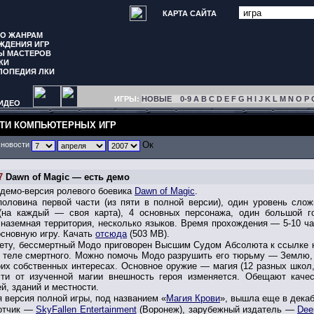
КАРТА САЙТА
ПО ЖАНРАМ
ЖДЕНИЯ ИГР
Ы МАСТЕРОВ
КИ
ЛОПЕДИЯ ЛКИ
ИГРЫ:
НОВЫЕ
0-9
A
B
C
D
E
F
G
H
I
J
K
L
M
N
O
P
ИДЕО
ТИ КОМПЬЮТЕРНЫХ ИГР
 новости
7
Dawn of Magic — есть демо
демо-версия ролевого боевика
Dawn of Magic
.
половина первой части (из пяти в полной версии), один уровень сложн
(на каждый — своя карта), 4 основных персонажа, один большой го
наземная территория, несколько языков. Время прохождения — 5-10 ча
основную игру. Качать
отсюда
(503 MB).
ету, бессмертный Модо приговорен Высшим Судом Абсолюта к ссылке н
 теле смертного. Можно помочь Модо разрушить его тюрьму — Землю,
оих собственных интересах. Основное оружие — магия (12 разных школ
сти от изученной магии внешность героя изменяется. Обещают каче
й, зданий и местности.
 версия полной игры, под названием «
Магия Крови
», вышла еще в декаб
отчик —
SkyFallen Entertainment
(Воронеж), зарубежный издатель —
Dee