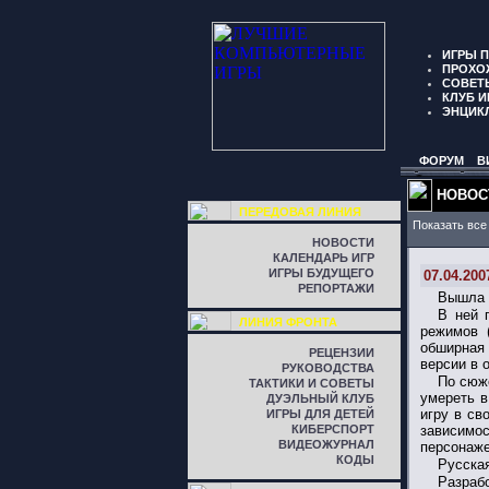
ИГРЫ 
ПРОХО
СОВЕТ
КЛУБ И
ЭНЦИК
ФОРУМ
В
НОВОС
ПЕРЕДОВАЯ ЛИНИЯ
Показать все
НОВОСТИ
КАЛЕНДАРЬ ИГР
ИГРЫ БУДУЩЕГО
07.04.200
РЕПОРТАЖИ
Вышла 
В ней 
ЛИНИЯ ФРОНТА
режимов 
обширная 
РЕЦЕНЗИИ
версии в 
РУКОВОДСТВА
По сюж
ТАКТИКИ И СОВЕТЫ
умереть в
ДУЭЛЬНЫЙ КЛУБ
игру в св
ИГРЫ ДЛЯ ДЕТЕЙ
КИБЕРСПОРТ
зависимо
ВИДЕОЖУРНАЛ
персонаже
КОДЫ
Русская
Разраб