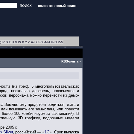
ПОИСК
полнотекстовый поиск
Q
R
S
T
U
V
W
X
Y
Z
А-В
Г-З
И-М
Н-П
Р-Я
RSS-лента »
ости (из трех), 5 многопользовательских
род, несколько деревень, подземелье и
сов; персонажа можно перенести из демо-
а Землю: ему предстоит родиться, жить и
 или помешать его замыслам, или повести
, более 100 комбинируемых заклинаний). В
ственную 3D графику, подробные модели
ре 2005 г.
p Silver
, российский — «
1С
». Срок выпуска