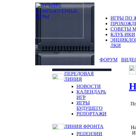
ИГРЫ ПО 
ПРОХОЖД
СОВЕТЫ 
КЛУБ ИКИ
ЭНЦИКЛО
ЛКИ
ФОРУМ
ВИДЕ
ПЕРЕДОВАЯ
ЛИНИЯ
Н
НОВОСТИ
КАЛЕНДАРЬ
ИГР
ИГРЫ
По
БУДУЩЕГО
РЕПОРТАЖИ
ЛИНИЯ ФРОНТА
На
И
РЕЦЕНЗИИ