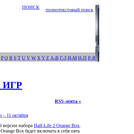
ПОИСК
полнотекстовый поиск
P
Q
R
S
T
U
V
W
X
Y
Z
А-В
Г-З
И-М
Н-П
Р-Я
 ИГР
RSS-лента »
и – 11 октября
й версии набора
Half-Life 2 Orange Box
.
Orange Box будет включать в себя пять