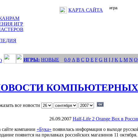
КАРТА САЙТА
ЖАНРАМ
ЕНИЯ ИГР
МАСТЕРОВ
ПЕДИЯ
ИГРЫ:
НОВЫЕ
0-9
A
B
C
D
E
F
G
H
I
J
K
L
M
N
O
О
ОВОСТИ КОМПЬЮТЕРНЫХ
казать все новости
26.09.2007
Half-Life 2 Orange Box в Росси
 сайте компании
«Бука»
появилась информация о выходе русско
здание появится на прилавках российских магазинов 11 октября. 