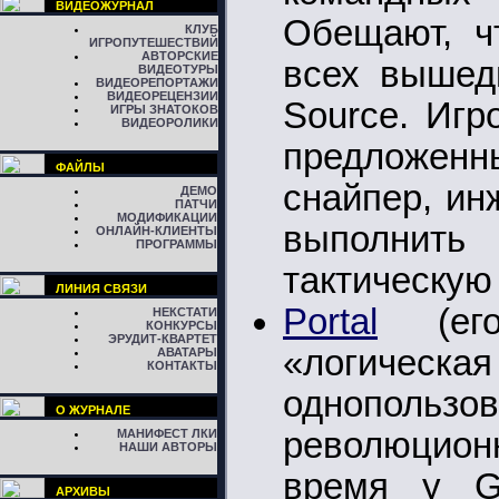
ВИДЕОЖУРНАЛ
Обещают, ч
КЛУБ
ИГРОПУТЕШЕСТВИЙ
АВТОРСКИЕ
всех вышед
ВИДЕОТУРЫ
ВИДЕОРЕПОРТАЖИ
ВИДЕОРЕЦЕНЗИИ
Source. Игр
ИГРЫ ЗНАТОКОВ
ВИДЕОРОЛИКИ
предложенн
ФАЙЛЫ
снайпер, ин
ДЕМО
ПАТЧИ
МОДИФИКАЦИИ
выполнит
ОНЛАЙН-КЛИЕНТЫ
ПРОГРАММЫ
тактическую 
ЛИНИЯ СВЯЗИ
Portal
(его
НЕКСТАТИ
КОНКУРСЫ
ЭРУДИТ-КВАРТЕТ
«логичес
АВАТАРЫ
КОНТАКТЫ
однополь
О ЖУРНАЛЕ
революцион
МАНИФЕСТ ЛКИ
НАШИ АВТОРЫ
время у Gr
АРХИВЫ