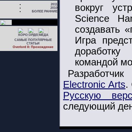
2011
вокруг уст
2010
БОЛЕЕ РАННИЕ
Science Ha
создавать «
Игра предс
САМЫЕ ПОПУЛЯРНЫЕ
СТАТЬИ
Overlord II: Прохождение
доработку 
командой м
Разработчи
Electronic Arts
.
Русскую вер
следующий день