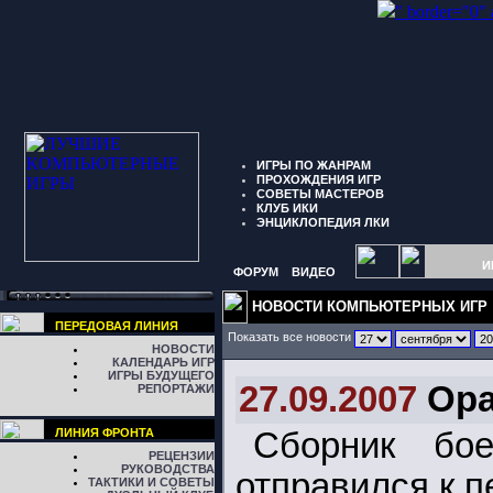
" border="0"
ИГРЫ ПО ЖАНРАМ
ПРОХОЖДЕНИЯ ИГР
СОВЕТЫ МАСТЕРОВ
КЛУБ ИКИ
ЭНЦИКЛОПЕДИЯ ЛКИ
И
ФОРУМ
ВИДЕО
НОВОСТИ КОМПЬЮТЕРНЫХ ИГР
ПЕРЕДОВАЯ ЛИНИЯ
Показать все новости
НОВОСТИ
КАЛЕНДАРЬ ИГР
ИГРЫ БУДУЩЕГО
27.09.2007
Ора
РЕПОРТАЖИ
ЛИНИЯ ФРОНТА
Сборник бо
РЕЦЕНЗИИ
РУКОВОДСТВА
отправился к п
ТАКТИКИ И СОВЕТЫ