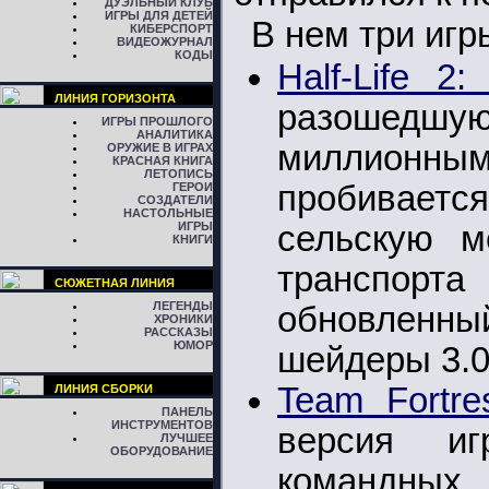
ДУЭЛЬНЫЙ КЛУБ
ИГРЫ ДЛЯ ДЕТЕЙ
В нем три игр
КИБЕРСПОРТ
ВИДЕОЖУРНАЛ
КОДЫ
Half-Life 2
ЛИНИЯ ГОРИЗОНТА
разошедшую
ИГРЫ ПРОШЛОГО
АНАЛИТИКА
миллионным
ОРУЖИЕ В ИГРАХ
КРАСНАЯ КНИГА
ЛЕТОПИСЬ
пробивает
ГЕРОИ
СОЗДАТЕЛИ
НАСТОЛЬНЫЕ
ИГРЫ
сельскую м
КНИГИ
транспорта
СЮЖЕТНАЯ ЛИНИЯ
ЛЕГЕНДЫ
обновлен
ХРОНИКИ
РАССКАЗЫ
ЮМОР
шейдеры 3.0
Team Fortre
ЛИНИЯ СБОРКИ
ПАНЕЛЬ
ИНСТРУМЕНТОВ
версия иг
ЛУЧШЕЕ
ОБОРУДОВАНИЕ
командных 