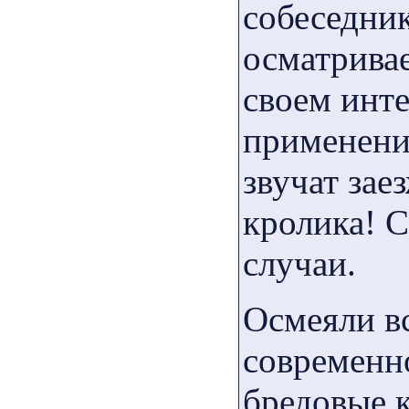
собеседник
осматрива
своем инте
применени
звучат за
кролика! 
случаи.
Осмеяли вс
современно
бредовые к