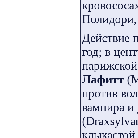
кровососа
Полидори,
Действие п
год; в це
парижско
Лафитт
(M
против во
вампира и
(Draxsylva
клыкастой