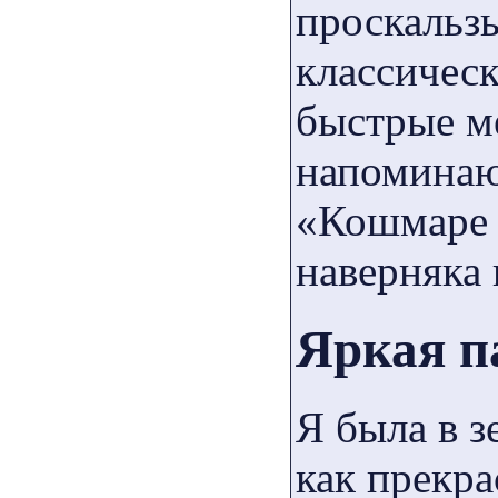
проскальз
классичес
быстрые м
напоминаю
«Кошмаре 
наверняка
Яркая п
Я была в з
как прекра