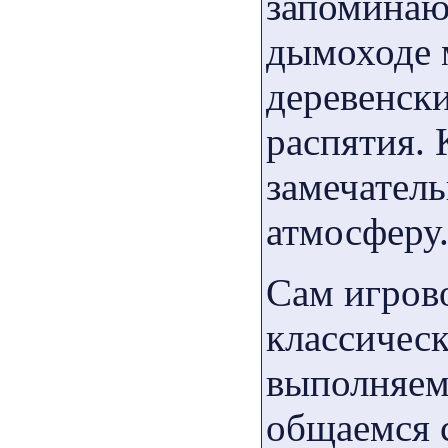
запоминаю
дымоходе м
деревенски
распятия. 
замечател
атмосферу
Сам игров
классичес
выполняем
общаемся 