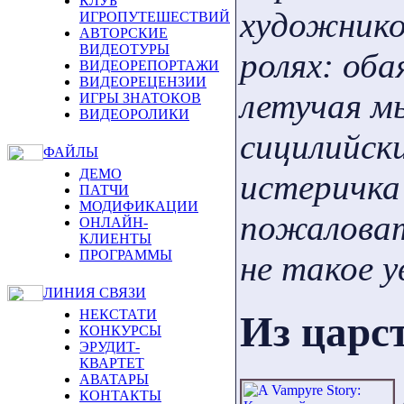
КЛУБ
художнико
ИГРОПУТЕШЕСТВИЙ
АВТОРСКИЕ
ВИДЕОТУРЫ
ролях: об
ВИДЕОРЕПОРТАЖИ
ВИДЕОРЕЦЕНЗИИ
летучая м
ИГРЫ ЗНАТОКОВ
ВИДЕОРОЛИКИ
сицилийск
ФАЙЛЫ
ДЕМО
истеричка 
ПАТЧИ
МОДИФИКАЦИИ
пожаловат
ОНЛАЙН-
КЛИЕНТЫ
ПРОГРАММЫ
не такое 
ЛИНИЯ СВЯЗИ
НЕКСТАТИ
Из царст
КОНКУРСЫ
ЭРУДИТ-
КВАРТЕТ
АВАТАРЫ
КОНТАКТЫ