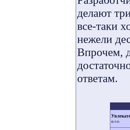
делают три
все-таки х
нежели де
Впрочем, 
достаточно
ответам.
Увлекат