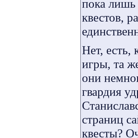
пока лишь
квестов, р
единстве
Нет, есть,
игры, та ж
они немног
гвардия уд
Станиславс
страниц с
квесты? О