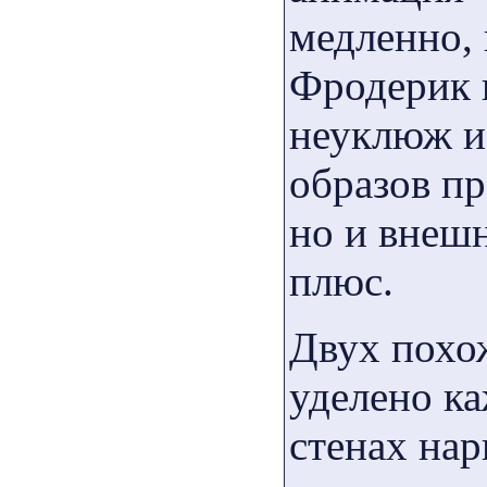
медленно, 
Фродерик 
неуклюж и 
образов пр
но и внеш
плюс.
Двух похо
уделено к
стенах на