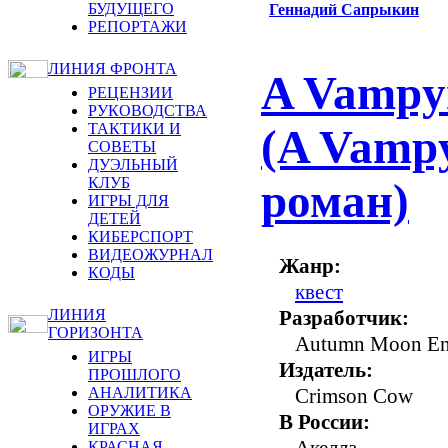
БУДУЩЕГО
Геннадий Сапрыкин
РЕПОРТАЖИ
ЛИНИЯ ФРОНТА
A Vampyr
РЕЦЕНЗИИ
РУКОВОДСТВА
ТАКТИКИ И
(A Vamp
СОВЕТЫ
ДУЭЛЬНЫЙ
КЛУБ
роман)
ИГРЫ ДЛЯ
ДЕТЕЙ
КИБЕРСПОРТ
ВИДЕОЖУРНАЛ
Жанр:
КОДЫ
квест
Разработчик:
ЛИНИЯ
ГОРИЗОНТА
Autumn Moon Ent
ИГРЫ
Издатель:
ПРОШЛОГО
Crimson Cow
АНАЛИТИКА
ОРУЖИЕ В
В России:
ИГРАХ
Акелла
КРАСНАЯ