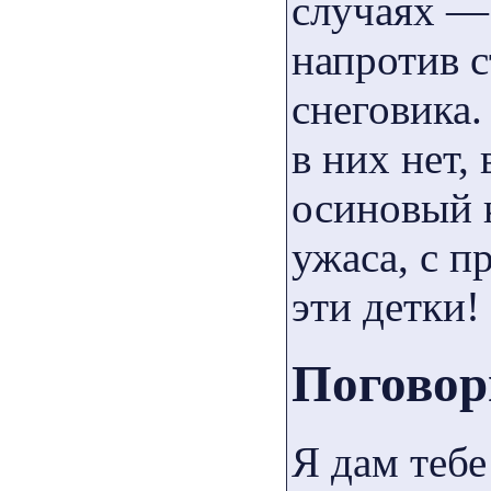
случаях —
напротив с
снеговика.
в них нет,
осиновый к
ужаса, с 
эти детки!
Погово
Я дам тебе