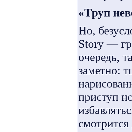
«Труп нев
Но, безусл
Story — гр
очередь, 
заметно: 
нарисован
приступ но
избавлять
смотрится