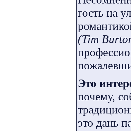
гость на у
романтико
(Tim Burto
профессио
пожалевши
Это интер
почему, со
традиционн
это дань п