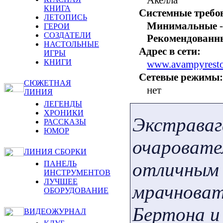
КНИГА
Системные требо
ЛЕТОПИСЬ
Минимальные
-
ГЕРОИ
СОЗДАТЕЛИ
Рекомендованн
НАСТОЛЬНЫЕ
Адрес в сети:
ИГРЫ
КНИГИ
www.avampyrest
Сетевые режимы:
СЮЖЕТНАЯ
нет
ЛИНИЯ
ЛЕГЕНДЫ
ХРОНИКИ
Экстраваг
РАССКАЗЫ
ЮМОР
очаровате
ЛИНИЯ СБОРКИ
отличным 
ПАНЕЛЬ
ИНСТРУМЕНТОВ
ЛУЧШЕЕ
мрачноват
ОБОРУДОВАНИЕ
Бертона и
ВИДЕОЖУРНАЛ