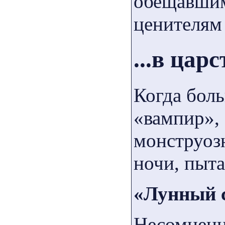
обещавшим
ценителям
...в цар
Когда бол
«вампир», 
монструозн
ночи, пыта
«Лунный 
Несомненн