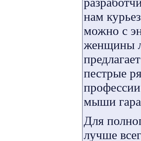
разработч
нам курьез
можно с э
женщины л
предлагает
пестрые р
профессии
мыши гара
Для полно
лучше всег