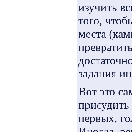
изучить вс
того, чтоб
места (ка
превратит
достаточно
задания ин
Вот это са
присудить 
первых, го
Иногда, р