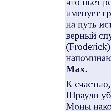
что пьет р
именует гр
на путь ис
верный сп
(Froderick
напоминаю
Max
.
К счастью,
Шрауди уб
Моны нако