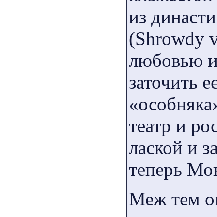
из династ
(Shrowdy v
любовью и
заточить е
«особняка»
театр и р
лаской и з
теперь Мо
Меж тем о