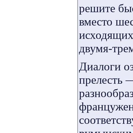
решите быс
вместо ше
исходящих
двумя-тре
Диалоги о
прелесть 
разнообра
француженк
соответст