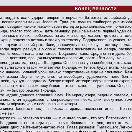
Конец вечности
м, когда стихли удары топоров и ворчание батраков, эльфийский д
 поблескивали клинки Часовых. Тридцать лучших снайперов уже избрал
шь поводили наконечниками стрел вслед за расхаживающими по лагерю
анда, вместо того чтобы дать отмашку, решила нанести первый удар с
 прячась в тенях, пробралась на холм в центре лагеря, где стояла те
, жрица подожгла ветошь и толкнула тележку. Подпрыгивая на ухабах, та
ись крики и орочий рык. Завидев скачущую пороховую тележку, солдат
Когда порох рванул и обломки тележки посыпались на лагерь, засви
сь из леса и напали на лагерь. Воцарился хаос. Среди огня и дыма бег
 — а десятник, вращая выпученными глазами, орал: «Это ловушка!»
шись до холма, генерал Шандриса Оперенная Луна сообщила, что атака
е вульгарные твари, — ответила Тиранда. — Теперь будут знать, как ш
рю нанесен большой урон, однако сопротивление еще не сломлено. Как
 ей жрица Элуны не успела. Ко всеобщему удивлению, поле боя о
 небо, рухнул неподалеку. Вскоре второй метеорит обрушился на окраин
е знала, что в нашем лесу бывает такое... такое... — удивилась Оперен
им! — быстро решила Тиранда.
то издали донесся зловещий смех. На берегу озера, рядом с лагерем, 
ыпала стая вурдалаков в сопровождении нескольких лоскутных голе
камни обрушились с неба на крыши казарм.
 своих Часовых в лес, — приказала Тиранда, подзывая тигра. — Врагов
к же ты?
ержу их, — ответила жрица. — Мне надо понять, кто это. Встретимся в
Шандриса и ее отряды врассыпную бросились в лес, из-за холма 
ении двух лейтенантов-натрезимов. Глава разведки Пылающего Легион
 Архимонду. Передовые отряды занимают Ясеневый лес. Большого соп