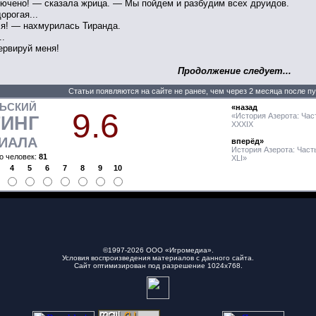
ючено! — сказала жрица. — Мы пойдем и разбудим всех друидов.
орогая...
я! — нахмурилась Тиранда.
..
ервируй меня!
Продолжение следует...
Статьи появляются на сайте не ранее, чем через 2 месяца после п
ЛЬСКИЙ
«назад
9.6
«История Азерота: Час
ТИНГ
XXXIX
ИАЛА
вперёд»
История Азерота: Част
о человек:
81
XLI»
4
5
6
7
8
9
10
©1997-2026 ООО «Игромедиа».
Условия воспроизведения материалов с данного сайта
.
Сайт оптимизирован под разрешение 1024х768.