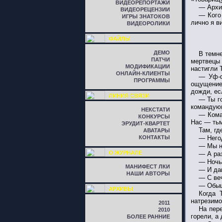
ВИДЕОРЕПОРТАЖИ
— Архи
ВИДЕОРЕЦЕНЗИИ
— Кого
ИГРЫ ЗНАТОКОВ
лично я в
ВИДЕОРОЛИКИ
ФАЙЛЫ
ДЕМО
В темн
ПАТЧИ
мертвецы 
МОДИФИКАЦИИ
настигли 
ОНЛАЙН-КЛИЕНТЫ
— Уф-ф
ПРОГРАММЫ
ощущение,
дожди, ес
ЛИНИЯ СВЯЗИ
— Ты г
командую
НЕКСТАТИ
— Кома
КОНКУРСЫ
Нас — тьм
ЭРУДИТ-КВАРТЕТ
Там, гд
АВАТАРЫ
КОНТАКТЫ
— Негод
— Мы н
О ЖУРНАЛЕ
— А ра
— Ночь
МАНИФЕСТ ЛКИ
— И да
НАШИ АВТОРЫ
— С ве
— Обыщи
АРХИВЫ
Когда 
натрезимо
2011
На пер
2010
горели, а
БОЛЕЕ РАННИЕ