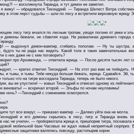
монд?! — воскликнула Тиранда, и тут демон ее заметил.
 я вижу! — обрадовался Тихондрий. — Тиранда Шелест Ветра собственно
ижу в этом перст судьбы — шли по лесу и встретили верховную жрицу Э
еющем лесу тигр мчался по лесным тропам, уводя погоню от реки и эль
и демоны бежали, не сбавляя хода. На развалинах древнего города 
Тиранду.
! — выдохнул демон-вампир, сгибаясь пополам. — Ну ты шустра, э
 будто ты не рада нас видеть. Какой толк в таких замечательных ве
ли о них даже не с кем поговорить?
оворил про Архимонда, — ответила жрица. — После десяти тысяч лет сн
щий?
ндует, — кратко ответил Тихондрий. — На этот раз вам не победить. Н
ы, и тьмы, и тьмы. Тебе некуда больше бежать, жрица. Сдавайся. Эй, ты
е только что на тигре восседала Тиранда, теперь не было никого.
яи, вы ее упустили! — взвыл Тихондрий и отвесил одному из лейтенант
е виноваты! — вскричал второй. — Эльфы по ночам неуловимы!
зве ночь? —Тихондрий с сомнением осмотрелся.
.
вно?
чера.
те тут все вокруг, — приказал вампир. — Далеко уйти она не могла.
Тихондрий и его демоны скрылись в лесу, тигр и Тиранда вновь по
в нас не учили», — пробормотала жрица и, пришпорив тигра, поскакала к
едовой мобильной базе Часовых ее ждал новый неприятный сюрприз. В
 древесные защитники валялись повсюду, растопырив корни.