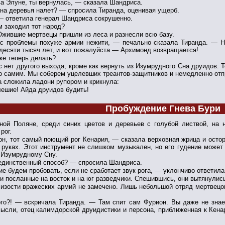
а Элуне, ты вернулась, — сказала Шандриса.
на деревья налет? — спросила Тиранда, оценивая ущерб.
— ответила генерал Шандриса сокрушенно.
м заходил тот народ?
Ожившие мертвецы пришли из леса и разнесли всю базу.
с проблемы похуже армии нежити, — печально сказала Тиранда. — 
десяти тысяч лет, и вот пожалуйста — Архимонд возвращается!
же теперь делать?
 нет другого выхода, кроме как вернуть из Изумрудного Сна друидов. Т
о самим. Мы соберем уцелевших треантов-защитников и немедленно отп
а сложила ладони рупором и крикнула:
лешие! Айда друидов будить!
Пробуждение Гнева Бури
ной Поляне, среди синих цветов и деревьев с голубой листвой, на
рог.
он, тот самый поющий рог Кенария, — сказала верховная жрица и остор
руках. Этот инструмент не слишком музыкален, но его гудение может 
 Изумрудному Сну.
единственный способ? — спросила Шандриса.
е будем пробовать, если не сработает звук рога, — уклончиво ответила
и посланные на восток и на юг разведчики. Спешившись, они вытянулис
изости вражеских армий не замечено. Лишь небольшой отряд мертвецов 
го?! — вскричала Тиранда. — Там спит сам Фурион. Вы даже не знае
ысли, отец калимдорской друидистики и персона, приближенная к Кена