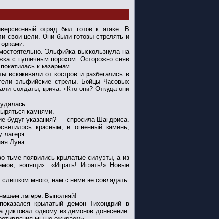
иверсионный отряд был готов к атаке. В
и свои цели. Они были готовы стрелять и
 орками.
амостоятельно. Эльфийка выскользнула на
лежка с пушечным порохом. Осторожно сняв
 покатилась к казармам.
ы вскакивали от костров и разбегались в
стели эльфийские стрелы. Бойцы Часовых
али солдаты, крича: «Кто они? Откуда они
 удалась.
выряться камнями.
ие будут указания? — спросила Шандриса.
светилось красным, и огненный камень,
у лагеря.
ная Луна.
во тьме появились крылатые силуэты, а из
мов, вопящих: «Играть! Играть!» Новые
 слишком много, нам с ними не совладать.
 нашем лагере. Выполняй!
показался крылатый демон Тихондрий в
а диктовал одному из демонов донесение:
ротивления мы не ожидаем».