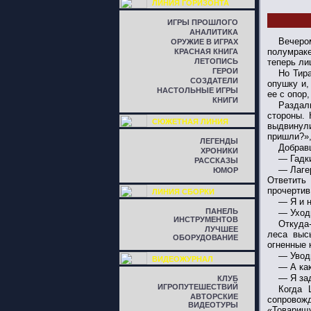
ЛИНИЯ ГОРИЗОНТА
ИГРЫ ПРОШЛОГО
АНАЛИТИКА
Вечеро
ОРУЖИЕ В ИГРАХ
полумраке
КРАСНАЯ КНИГА
ЛЕТОПИСЬ
теперь ли
ГЕРОИ
Но Тир
СОЗДАТЕЛИ
опушку и,
НАСТОЛЬНЫЕ ИГРЫ
ее с опор
КНИГИ
Раздал
стороны. 
СЮЖЕТНАЯ ЛИНИЯ
выдвинули
пришли?»,
ЛЕГЕНДЫ
Добрав
ХРОНИКИ
— Гадки
РАССКАЗЫ
— Лаге
ЮМОР
Ответить
прочертив
ЛИНИЯ СБОРКИ
— Я и н
ПАНЕЛЬ
— Уход
ИНСТРУМЕНТОВ
Откуда-
ЛУЧШЕЕ
леса выс
ОБОРУДОВАНИЕ
огненные 
— Уводи
ВИДЕОЖУРНАЛ
— А ка
— Я зад
КЛУБ
ИГРОПУТЕШЕСТВИЙ
Когда 
АВТОРСКИЕ
сопровожд
ВИДЕОТУРЫ
«Товарищу