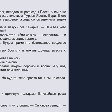
лог, передовые разъезды Плети были еще
е за столетием Фурион Ярость Бури. В его
рую верховная жрица со смущенным видом
з-за пазухи рог Кенария. — Нам без него
уши!
обормотал: «Это «з-з-з» — неспроста» — и
решила сменить тактику.
 Будем применять безотказное средство
стью бросили в лохань друида вместе с
кивая на ноги.
йке смирно.
лами мокрой сорочки и ворча: «Ну вот,
о стал осмысленным.
Но будить тебя просто так я бы не стала.
и и щелкнул пальцами. Ближайшая роща
онов и лягу спать. — Он снова зевнул. —