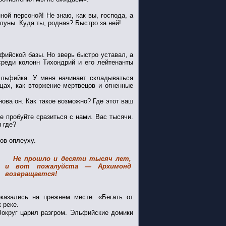
й персоной! Не знаю, как вы, господа, а
луны. Куда ты, родная? Быстро за ней!
фийской базы. Но зверь быстро уставал, а
среди колонн Тихондрий и его лейтенанты
льфийка. У меня начинает складываться
щах, как вторжение мертвецов и огненные
ова он. Как такое возможно? Где этот ваш
е пробуйте сразиться с нами. Вас тысячи.
 где?
ов оплеуху.
Не прошло и десяти тысяч лет,
и вот пожалуйста — Архимонд
возвращается!
казались на прежнем месте. «Бегать от
 реке.
округ царил разгром. Эльфийские домики