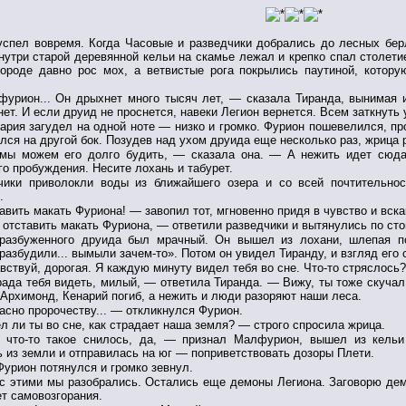
успел вовремя. Когда Часовые и разведчики добрались до лесных бер
нутри старой деревянной кельи на скамье лежал и крепко спал столети
бороде давно рос мох, а ветвистые рога покрылись паутиной, кото
урион... Он дрыхнет много тысяч лет, — сказала Тиранда, вынимая и
нет. И если друид не проснется, навеки Легион вернется. Всем заткнуть 
ария загудел на одной ноте — низко и громко. Фурион пошевелился, пр
лся на другой бок. Позудев над ухом друида еще несколько раз, жрица 
мы можем его долго будить, — сказала она. — А нежить идет сюда.
го пробуждения. Несите лохань и табурет.
чики приволокли воды из ближайшего озера и со всей почтительно
.
вить макать Фуриона! — завопил тот, мгновенно придя в чувство и вска
отставить макать Фуриона, — ответили разведчики и вытянулись по сто
разбуженного друида был мрачный. Он вышел из лохани, шлепая по
 разбудили... вымыли зачем-то». Потом он увидел Тиранду, и взгляд ег
ствуй, дорогая. Я каждую минуту видел тебя во сне. Что-то стряслось?
ада тебя видеть, милый, — ответила Тиранда. — Вижу, ты тоже скучал. 
Архимонд, Кенарий погиб, а нежить и люди разоряют наши леса.
сно пророчеству... — откликнулся Фурион.
 ли ты во сне, как страдает наша земля? — строго спросила жрица.
что-то такое снилось, да, — признал Малфурион, вышел из кель
 из земли и отправилась на юг — поприветствовать дозоры Плети.
урион потянулся и громко зевнул.
 с этими мы разобрались. Остались еще демоны Легиона. Заговорю дем
т самовозгорания.