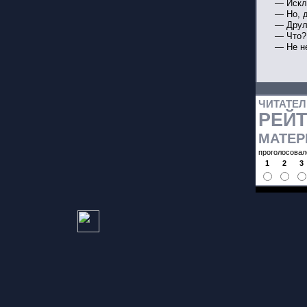
— Искл
— Но, д
— Друл
— Что?
— Не н
ЧИТАТЕ
РЕЙ
МАТЕР
проголосовал
1
2
3