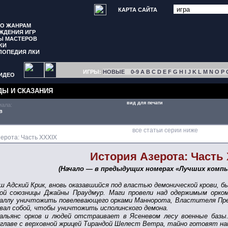
КАРТА САЙТА
ПО ЖАНРАМ
ЖДЕНИЯ ИГР
Ы МАСТЕРОВ
КИ
ЛОПЕДИЯ ЛКИ
ИГРЫ:
НОВЫЕ
0-9
A
B
C
D
E
F
G
H
I
J
K
L
M
N
O
P
ИДЕО
ДЫ И СКАЗАНИЯ
вид для печати
иала:
в
все статьи серии ниже
ерота: Часть XXXIX
История Азерота: Часть
(Начало — в предыдущих номерах «Лучших комп
ш Адский Крик, вновь оказавшийся под властью демонической крови, б
вой союзницы Джайны Праудмур. Маги провели над одержимым орком
раллу уничтожить повелевающего орками Маннорота, Властителя Пре
вал собой, чтобы уничтожить исполинского демона.
альянс орков и людей отстраивает в Ясеневом лесу военные базы
главе с верховной жрицей Тирандой Шелест Ветра, тайно готовят на