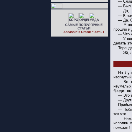
— Слав
— Был 
— Да, 
— К на
— Да. 
— У на
САМЫЕ ПОПУЛЯРНЫЕ
СТАТЬИ
прошло и 
Assassin's Creed: Часть 1
— Что 
— У нас
делать эт
Тиранд
— Эй, 
На Лун
изогнутый 
— Вот 
неумелых 
бродит по
— Это 
— Други
Прибыл
— Побл
так что...
— Нико
исполин м
поможет!