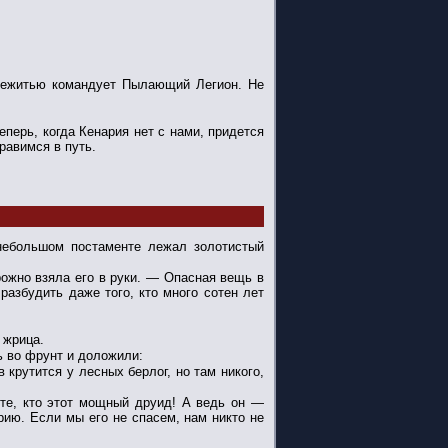
Нежитью командует Пылающий Легион. Не
еперь, когда Кенария нет с нами, придется
равимся в путь.
 небольшом постаменте лежал золотистый
ожно взяла его в руки. — Опасная вещь в
разбудить даже того, кто много сотен лет
 жрица.
ь во фрунт и доложили:
крутится у лесных берлог, но там никого,
те, кто этот мощный друид! А ведь он —
рию. Если мы его не спасем, нам никто не