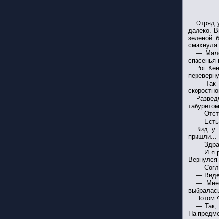
Отряд 
далеко. В
зеленой 
смахнула.
— Малф
спасенья 
Рог Кен
переверну
— Так 
скоростно
Развед
табуретом
— Отста
— Есть 
Вид у 
пришли...
— Здрав
— И я р
Вернулся 
— Согла
— Видел
— Мне 
выбралась
Потом Ф
— Так,
На предме