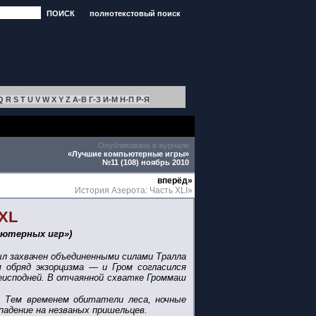
ПОИСК
полнотекстовый поиск
Q
R
S
T
U
V
W
X
Y
Z
А-В
Г-З
И-М
Н-П
Р-Я
Опубликовано в журнале
«Лучшие компьютерные игры»
№11 (108) ноябрь 2010
вперёд»
История Азерота: Часть XLI»
 XL
ьютерных игр»)
ыл захвачен объединенными силами Тралла
 обряд экзорцизма — и Гром согласился
исподней. В отчаянной схватке Громмаш
. Тем временем обитатели леса, ночные
падение на незваных пришельцев.