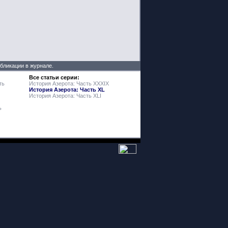
убликации в журнале.
Все статьи серии:
ть
История Азерота: Часть XXXIX
История Азерота: Часть XL
История Азерота: Часть XLI
ь