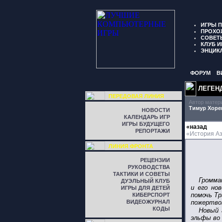
ИГРЫ 
ПРОХО
СОВЕТ
КЛУБ И
ЭНЦИК
ФОРУМ
В
ЛЕГЕН
ПЕРЕДОВАЯ ЛИНИЯ
Автор матер
Тимур Хоре
НОВОСТИ
КАЛЕНДАРЬ ИГР
ИГРЫ БУДУЩЕГО
«назад
РЕПОРТАЖИ
«История Аз
ЛИНИЯ ФРОНТА
РЕЦЕНЗИИ
РУКОВОДСТВА
ТАКТИКИ И СОВЕТЫ
Громма
ДУЭЛЬНЫЙ КЛУБ
и его но
ИГРЫ ДЛЯ ДЕТЕЙ
помочь Т
КИБЕРСПОРТ
ВИДЕОЖУРНАЛ
пожертво
КОДЫ
Новый 
эльфы во 